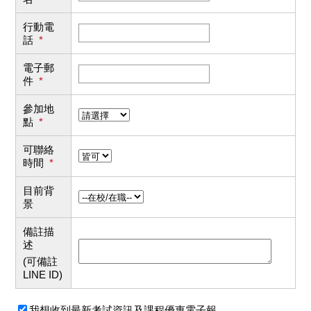
行動電
話
*
電子郵
件
*
參加地
點
*
可聯絡
時間
*
目前背
景
備註描
述
(可備註
LINE ID)
我想收到最新考試資訊及課程優惠電子報