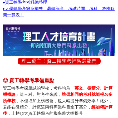
▸資工轉學考考科總整理
▸大學轉學考簡章彙整：暑轉簡章、考試時間、考科、放榜時
間一覽表！
理工霸主！資工轉學考補習選龍門
◎ 資工轉學考準備重點
資工轉學考採筆試的學校，考科均為
「英文、微積分、計算
機概論」
這三科。對考生來說，
準備相同的考科就能報名多
所學校
，不僅增加上榜機會，也大幅提升準備效率！此外，
若能在微積分、計概這兩科專業科目拿下高分，
經加權計算
後
，上榜頂大資工轉學考的機率將大幅提升！