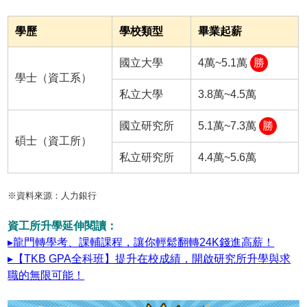
學歷
學校類型
畢業起薪
國立大學
4萬~5.1萬
勝
學士（資工系）
私立大學
3.8萬~4.5萬
國立研究所
5.1萬~7.3萬
勝
碩士（資工所）
私立研究所
4.4萬~5.6萬
※資料來源：人力銀行
資工所升學延伸閱讀：
▸龍門轉學考、課輔課程，讓你輕鬆翻轉24K錢進高薪！
▸【TKB GPA全科班】提升在校成績，開啟研究所升學與求
職的無限可能！