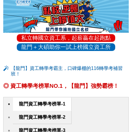
私立轉國立資工系，起薪贏在起跑點
龍門＋大碩助你一試上榜國立資工所
【龍門】資工轉學考霸主，口碑爆棚的116轉學考補習
班！
◎ 資工轉學考榜單NO.1，【龍門】強勢霸榜！
龍門資工轉學考榜單-1
龍門資工轉學考榜單-2
龍門資工轉學考榜單-3