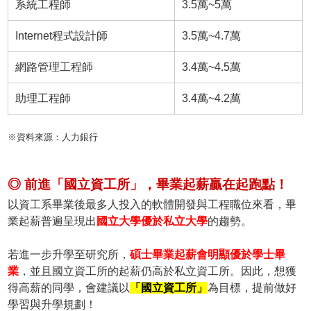
系統工程師
3.5萬~5萬
Internet程式設計師
3.5萬~4.7萬
網路管理工程師
3.4萬~4.5萬
助理工程師
3.4萬~4.2萬
※資料來源：人力銀行
◎ 前進「國立資工所」，畢業起薪贏在起跑點！
以資工系畢業後最多人投入的軟體開發與工程職位來看，畢
業起薪普遍呈現出
國立大學優於私立大學
的趨勢。
若進一步升學至研究所，
碩士畢業起薪會明顯優於學士畢
業
，並且國立資工所的起薪仍高於私立資工所。因此，想獲
得高薪的同學，會建議以
「國立資工所」
為目標，提前做好
學習與升學規劃！