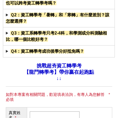
也可以跨考資工轉學考嗎？
Ｑ2：資工轉學考「暑轉」和「寒轉」有什麼差別？該
怎麼選擇？
Ｑ3：資工系轉學考只考2-4科，和學測或分科測驗相
比，哪一個比較好考？
Ｑ4：資工轉學考成功後學分好抵免嗎？
挑戰超夯資工轉學考
【龍門轉學考】帶你贏在起跑點
↓↓
如對本專案有相關問題，歡迎填表洽詢，有專人為您解答 *
必填
真實姓
名
*