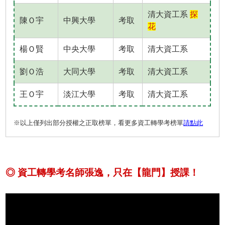
清大資工系
探
陳Ｏ宇
中興大學
考取
花
楊Ｏ賢
中央大學
考取
清大資工系
劉Ｏ浩
大同大學
考取
清大資工系
王Ｏ宇
淡江大學
考取
清大資工系
※以上僅列出部分授權之正取榜單，看更多資工轉學考榜單
請點此
◎ 資工轉學考名師張逸，只在【龍門】授課！