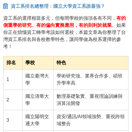
資工系排名總整理：國立大學資工系誰最強？
資工系的選擇相當多元，但每間學校的強項各有不同，
有的
側重學術研究、有的偏向實務應用，有的則利於就業
。如果
你正在煩惱資工轉學考該如何選校，本篇文章為你整理了台
灣資工系排名與各校教學特色，讓同學做為校系選擇的參
考！
排名
學校
特色
國立臺灣大
學術研究強、業界合作多、碩班
1
學
升學率高
國立清華大
數理基礎紮實、重視理論訓練與
2
學
演算法開發
國立陽明交
資安/通訊/AI領域強勢、重視跨領
3
通大學
域整合