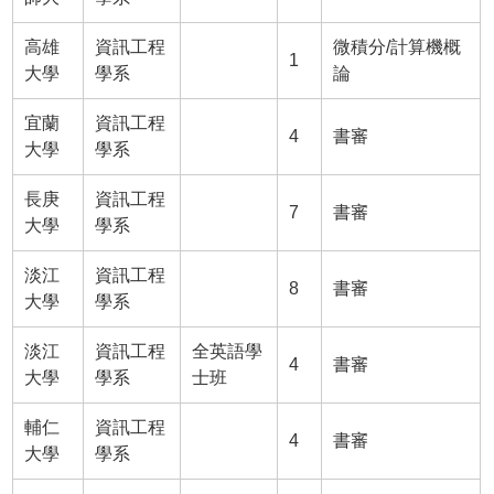
高雄
資訊工程
微積分/計算機概
1
大學
學系
論
宜蘭
資訊工程
4
書審
大學
學系
長庚
資訊工程
7
書審
大學
學系
淡江
資訊工程
8
書審
大學
學系
淡江
資訊工程
全英語學
4
書審
大學
學系
士班
輔仁
資訊工程
4
書審
大學
學系