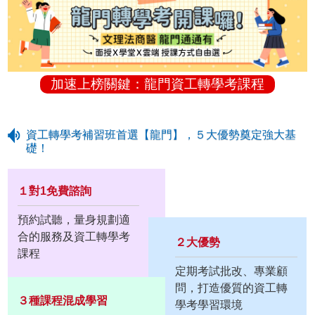
加速上榜關鍵：龍門資工轉學考課程
資工轉學考補習班首選【龍門】，５大優勢奠定強大基
礎！
１對1免費諮詢
預約試聽，量身規劃適
合的服務及資工轉學考
２大優勢
課程
定期考試批改、專業顧
問，打造優質的資工轉
３種課程混成學習
學考學習環境