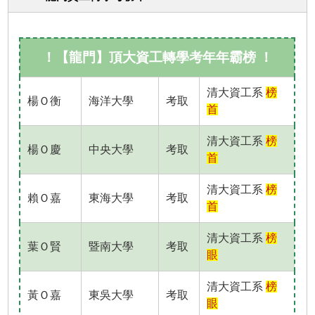
！【龍門】頂大資工轉學考年年霸榜 ！
清大資工系
榜
楊Ｏ衡
海洋大學
考取
首
清大資工系
榜
楊Ｏ慶
中央大學
考取
首
清大資工系
榜
賴Ｏ嘉
東海大學
考取
首
清大資工系
榜
葉Ｏ賢
暨南大學
考取
眼
清大資工系
榜
黃Ｏ嘉
東吳大學
考取
眼