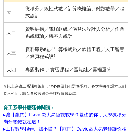
微積分／線性代數／計算機概論／離散數學／程
大一
式設計
資料結構／電腦組織／演算法設計與分析／作業
大二
系統概論／機率與統計
資料庫系統／計算機網路／軟體工程／人工智慧
大三
／網頁程式設計
大四
專題製作 ／實習課程／區塊鏈／雲端運算
※以上為資工系課程規劃，含必修及核心選修課程。各大學每年課程規劃
皆不相同，請以各校官網公告課程資訊為準。
資工系學什麼延伸閱讀：
▸讓【龍門】David歐大亮拯救數學０基礎的你，大學微積分
滿分關鍵就在這！
▸工程數學很難、聽不懂？【龍門】David歐大亮老師讓你相