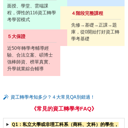
面授、學堂、雲端課
程，彈性的116資工轉學
４階段完整課程
考學習模式
先修→基礎→正課→題
庫，從0開始打好資工轉
５大保證
學考基礎
近50年轉學考輔導經
驗、合法立案、碩博士
強棒師資、榜單真實、
升學就業綜合輔導
資工轉學考知多少？４大常見QA別錯過！
《常見的資工轉學考FAQ》
Ｑ1：私立大學或非理工科系（商科、文科）的學生，