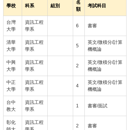
名
學校
科系
組別
考試科目
額
台灣
資訊工程
6
書審
大學
學系
清華
資訊工程
英文/微積分/計算
5
大學
學系
機概論
中興
資訊工程
英文/微積分/計算
2
大學
學系
機概論
中正
資訊工程
英文/微積分/計算
4
大學
學系
機概論
台中
資訊工程
1
書審/面試
教大
學系
彰化
資訊工程
2
書審
師大
學系