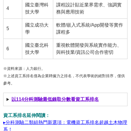
國立臺灣科
課程設計貼近業界需求、強調實
4
技大學
務與應用技術
國立成功大
軟體/嵌入式系統/App開發等實作
5
學
課程多
國立臺北科
重視軟體開發與系統實作能力、
6
技大學
與科技業/資訊公司合作密切
※資料來源：人力銀行。
※上述資工系排名僅為企業聘僱力之排名，不代表學術的絕對排序，僅供
參考。
以114分科測驗最低錄取分數看資工系排名
資工系排名延伸閱讀：
▸分科測驗二類組熱門新選項：電機資工系排名超越土木物理
系！