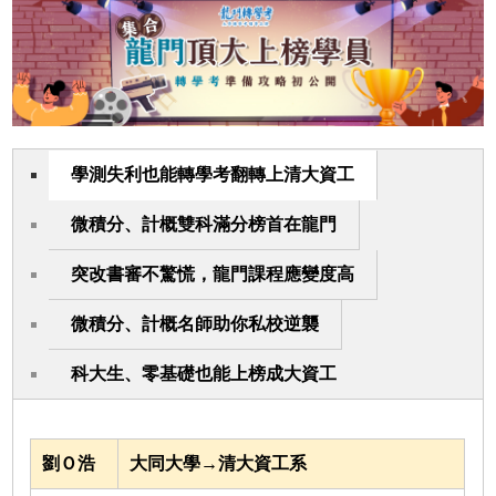
學測失利也能轉學考翻轉上清大資工
微積分、計概雙科滿分榜首在龍門
突改書審不驚慌，龍門課程應變度高
微積分、計概名師助你私校逆襲
科大生、零基礎也能上榜成大資工
劉Ｏ浩
大同大學→清大資工系