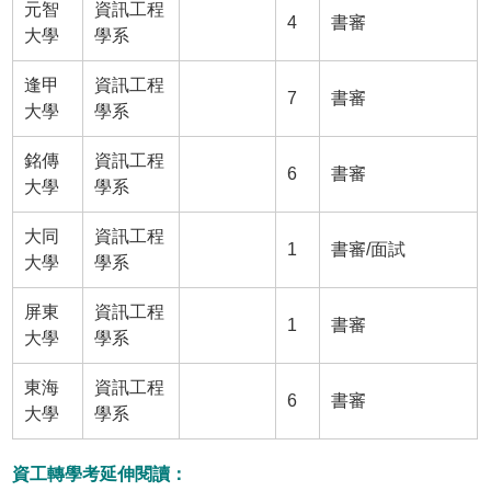
元智
資訊工程
4
書審
大學
學系
逢甲
資訊工程
7
書審
大學
學系
銘傳
資訊工程
6
書審
大學
學系
大同
資訊工程
1
書審/面試
大學
學系
屏東
資訊工程
1
書審
大學
學系
東海
資訊工程
6
書審
大學
學系
資工轉學考延伸閱讀：