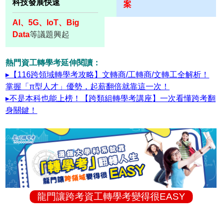
科技發展快速
案
AI、5G、IoT、Big
Data
等議題興起
熱門資工轉學考延伸閱讀：
▸【116跨領域轉學考攻略】文轉商/工轉商/文轉工全解析！
掌握「π型人才」優勢，起薪翻倍就靠這一次！
▸不是本科也能上榜！【跨類組轉學考講座】一次看懂跨考翻
身關鍵！
龍門讓跨考資工轉學考變得很EASY