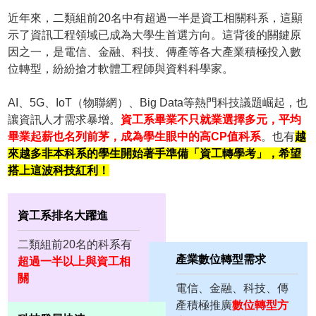
近年來，二類組前20名中有超過一半是資工相關科系，這顯
示了資訊工程領域已成為大學生首選方向。這背後的關鍵原
因之一，是電信、金融、科技、傳產等各大產業積極投入數
位轉型，紛紛搶才軟體工程師與資料科學家。
AI、5G、IoT（物聯網）、Big Data等熱門科技議題崛起，也
讓資訊人才需求暴增。
資工系畢業不只就業選擇多元，平均
畢業起薪也名列前茅，成為學生眼中的高CP值科系
。也有
越
來越多非本科系的學生開始著手準備「資工轉學考」，希望
搭上這波科技紅利！
資工系排名大躍進
二類組前20名的科系有
產業數位轉型需求
超過一半以上與資工相
關
電信、金融、科技、傳
產積極推廣
數位轉型方