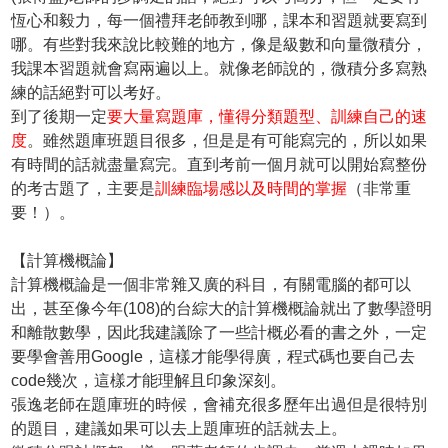
恆心和毅力，每一個禮拜老師教到哪，課本和習題就要寫到
哪。有些對我來說比較難的地方，像是級數和向量微積分，
我課本習題就會寫兩遍以上。就像老師說的，微積分多寫熟
練的話絕對可以考好。
到了後期一定
要大量寫題庫，懂得分類題型、訓練自己的速
度
。雖然題庫班題目很多，但是是有可能寫完的，所以如果
有時間的話就盡量寫完。直到考前一個月就可以開始寫整份
的考古題了，主要是
訓練臨場感以及時間的掌握
（非常重
要！）。
【計算機概論】
計算機概論是一個非常雜又廣的科目，有關電腦的都可以
出，甚至像今年(108)的台綜大的計算機概論就出了數學證明
和離散數學，因此我建議除了一些計概必看的書之外，一定
要學會善用Google，這樣才能學得廣，程式碼也要自己去
code幾次，這樣才能理解且印象深刻。
張逸老師在題庫班的時候，會補充很多歷年出過但是很特別
的題目，建議如果可以去上題庫班的話就去上。