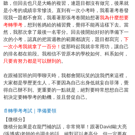
聽，但回去也只是大略的複習，連題目都沒有做完，後果就
是小考的成績非常慘淡。直到有一次小考時，我看著考卷發
現我一題都不會寫，我看著那張考卷開始想著
我為什麼想要
考轉學考
，想到爸媽給的補習費，覺得不能再這樣下去。當
然，我那次拿了最後一名零分。回去後開始好好的準備下一
次的小考，認真的把當週教的範圍都讀完，題目都寫完，
下
一次小考我就拿了一百分！
從那時起我就非常用功，讓自己
的排名都在前段。我相信不管原本的學校如何、科系如何，
只要肯努力都是可以辦到的
。
在跟補習班的同學聊天時，我都會開玩笑的說我們來這裡，
大家都是學歷更生人，不要因為自己出身低就妄自菲薄，覺
得自己辦不到。更重要的一點就是，絕對要時常想想自己當
初決定要轉學考的動機，並且督促自己。
📄轉學考考試｜準備要領
【微積分】
微積分如果是在龍門補的話，非常簡單！跟著David歐大亮
(張博盛)老師的步調走的話，絕對可以考高分，但一定要有