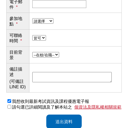
電子郵
件
*
參加地
點
*
可聯絡
時間
*
目前背
景
備註描
述
(可備註
LINE ID)
我想收到最新考試資訊及課程優惠電子報
請勾選已詳細閱讀及了解本站之
個資法及隱私權相關規範
送出資料