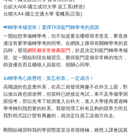
台綜大A06-國立成功大學 資工系(榜首)
台聯大A4-國立交通大學 電機系(正取)
📢轉學考補習班｜選擇TKB龍門轉學考的原因
一開始想準備轉學考，但不知道要去哪裡尋求意見，畢竟身
邊沒有要準備轉學考的同學。在網路上搜尋有關轉學考的資
訊時，發現
網民都非常推薦龍門
，於是決定到龍門轉學考補
習。從一開始到現在補習完，覺得龍門是個非常棒的地方，
師資優良而且櫃檯人員親切、很關心同學。
👍轉學考心路歷程：莫忘初衷，一定成功！
高職讀的也是應外系，在高三就發現興趣不在外文上面，對
以後出路也很迷惘，但當時已經接近考試，來不及準備學測
跟指考，所以先考了統測進入台科大，進入大學後再透過轉
學考轉到我想要的科系。我發現理工科有足夠的競爭力而且
我對程式設計蠻有興趣的，就決定往資工這個方向走。
剛開始補習時我的學習態度並沒有很積極，雖然上課會認真