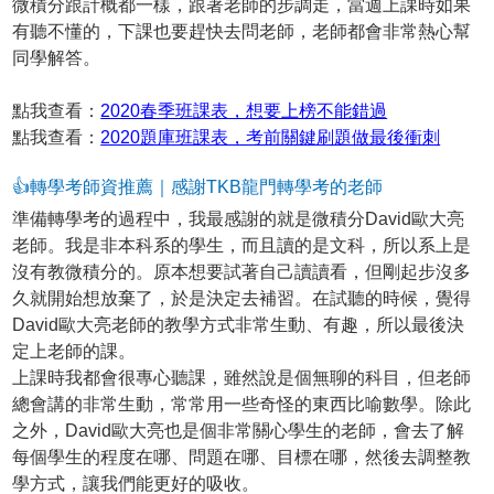
微積分跟計概都一樣，跟著老師的步調走，當週上課時如果
有聽不懂的，下課也要趕快去問老師，老師都會非常熱心幫
同學解答。
點我查看：
2020春季班課表，想要上榜不能錯過
點我查看：
2020題庫班課表，考前關鍵刷題做最後衝刺
👍轉學考師資推薦｜感謝TKB龍門轉學考的老師
準備轉學考的過程中，我最感謝的就是微積分David歐大亮
老師。我是非本科系的學生，而且讀的是文科，所以系上是
沒有教微積分的。原本想要試著自己讀讀看，但剛起步沒多
久就開始想放棄了，於是決定去補習。在試聽的時候，覺得
David歐大亮老師的教學方式非常生動、有趣，所以最後決
定上老師的課。
上課時我都會很專心聽課，雖然說是個無聊的科目，但老師
總會講的非常生動，常常用一些奇怪的東西比喻數學。除此
之外，David歐大亮也是個非常關心學生的老師，會去了解
每個學生的程度在哪、問題在哪、目標在哪，然後去調整教
學方式，讓我們能更好的吸收。