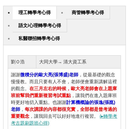
理工轉學考心得
商管轉學考心得
語文/心理轉學考心得
私醫聯招轉學考心得
劉Ｏ浩
大同大學→ 清大資工系
謝謝
微積分的歐大亮(張博盛)老師
，從最基礎的觀念
慢慢教。而且只要有人不會，老師便會重新講解這裡
的觀念。
在三月左右的時候，歐大亮老師會在上題庫
班前幫我們重新複習考試重點
，讓我們在進入題庫班
時更好地切入重點。也謝謝
計算機概論的張逸(張崑)
老師
，
每次講課的內容都很充實，全部都是曾考過的
重要觀念
，讓我回去可以好好地進行複習。
(▸轉學考
考古題刷題班心得)