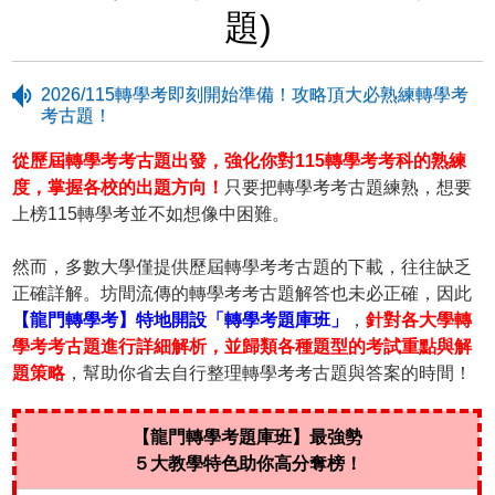
題)
2026/115轉學考即刻開始準備！攻略頂大必熟練轉學考
考古題！
從歷屆轉學考考古題出發，強化你對115轉學考考科的熟練
度，掌握各校的出題方向！
只要把轉學考考古題練熟，想要
上榜115轉學考並不如想像中困難。
然而，多數大學僅提供歷屆轉學考考古題的下載，往往缺乏
正確詳解。坊間流傳的轉學考考古題解答也未必正確，因此
【龍門轉學考】特地開設「轉學考題庫班」
，
針對各大學轉
學考考古題進行詳細解析，並歸類各種題型的考試重點與解
題策略
，幫助你省去自行整理轉學考考古題與答案的時間！
【龍門轉學考題庫班】最強勢
５大教學特色助你高分奪榜！