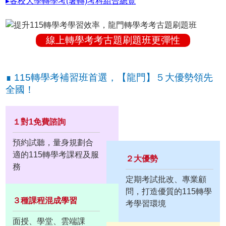
▸各校大學轉學考(暑轉)考科組合總覽
線上轉學考考古題刷題班更彈性
∎ 115轉學考補習班首選，【龍門】５大優勢領先
全國！
１對1免費諮詢
預約試聽，量身規劃合
適的115轉學考課程及服
２大優勢
務
定期考試批改、專業顧
問，打造優質的115轉學
３種課程混成學習
考學習環境
面授、學堂、雲端課