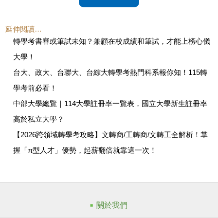
延伸閱讀…
轉學考書審或筆試未知？兼顧在校成績和筆試，才能上榜心儀
大學！
台大、政大、台聯大、台綜大轉學考熱門科系報你知！115轉
學考前必看！
中部大學總覽｜114大學註冊率一覽表，國立大學新生註冊率
高於私立大學？
【2026跨領域轉學考攻略】文轉商/工轉商/文轉工全解析！掌
握「π型人才」優勢，起薪翻倍就靠這一次！
關於我們