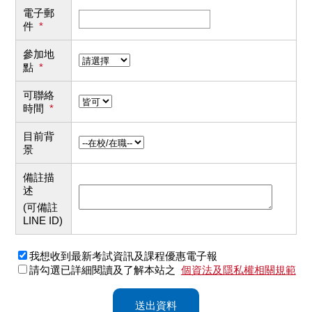
電子郵
件
*
參加地
點
*
可聯絡
時間
*
目前背
景
備註描
述
(可備註
LINE ID)
我想收到最新考試資訊及課程優惠電子報
請勾選已詳細閱讀及了解本站之
個資法及隱私權相關規範
送出資料