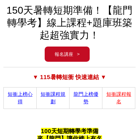
150天暑轉短期準備！【龍門
轉學考】線上課程+題庫班築
起超強實力！
報名講座 >
▼ 115暑轉短衝 快速連結 ▼
短衝上榜心
短衝課程規
龍門上榜優
短衝課程報
得
劃
勢
名
100天短期轉學考準備
來【龍門】讓你榜上有名