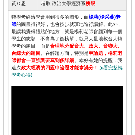
黃Ｏ恩
考取 政治大學經濟系
榜眼
轉學考經濟學會用到很多的圖形，而
楊莉(楊采蓁)老
師
的圖畫得很好，也會按步就班地進行講解。此外，
最讓我覺得體貼的地方，就是楊莉老師會顧到每一個
學生的志願，不會為了衝榜單，就只大量地教台大轉
學考的題目，而是
合理地分配台大、政大、台聯大、
台綜大的題目
。在解題方面，特別是
申論題，楊莉老
師都會一直強調要寫到多詳細
。幸好有她的提醒，我
這次
政大經濟的四題申論題才能拿滿分！
(▸看完整轉
學考心得)