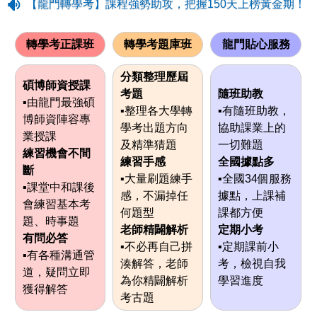
【龍門轉學考】課程強勢助攻，把握150天上榜黃金期！
轉學考正課班
轉學考題庫班
龍門貼心服務
分類整理歷屆
碩博師資授課
考題
隨班助教
▪由龍門最強碩
▪整理各大學轉
▪有隨班助教，
博師資陣容專
學考出題方向
協助課業上的
業授課
及精準猜題
一切難題
練習機會不間
練習手感
全國據點多
斷
▪大量刷題練手
▪全國34個服務
▪課堂中和課後
感，不漏掉任
據點，上課補
會練習基本考
何題型
課都方便
題、時事題
老師精闢解析
定期小考
有問必答
▪不必再自己拼
▪定期課前小
▪有各種溝通管
湊解答，老師
考，檢視自我
道，疑問立即
為你精闢解析
學習進度
獲得解答
考古題