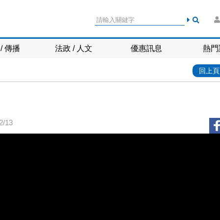
/ 傳播
法政 / 人文
優惠訊息
熱門
回上頁
/13