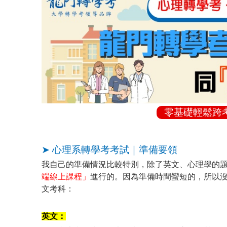
零基礎輕鬆跨
➤ 心理系轉學考考試｜準備要領
我自己的準備情況比較特別，除了英文、心理學的
端線上課程」
進行的。因為準備時間蠻短的，所以
文考科：
英文：