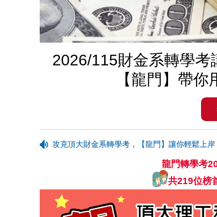
2026/115財金系轉
【龍門】帶你
攻克頂大財金系轉學考，【龍門】讓你輕鬆上岸
龍門轉學考20
共219位榜