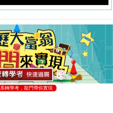
系轉學考，龍門帶你實現