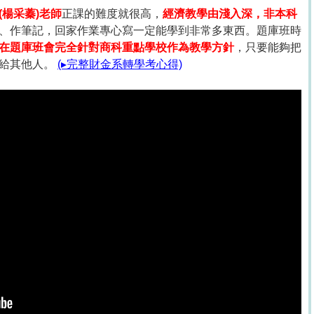
(楊采蓁)老師
正課的難度就很高，
經濟教學由淺入深，非本科
、作筆記，回家作業專心寫一定能學到非常多東西。題庫班時
在題庫班會完全針對商科重點學校作為教學方針
，只要能夠把
輸給其他人。
(▸完整財金系轉學考心得)