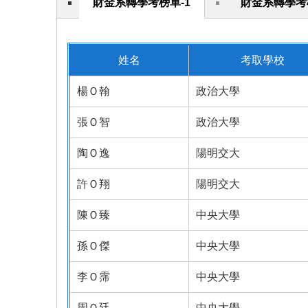
財金系轉學考榜單-1
財金系轉學考
姓名
考取學校
楊Ｏ翰
政治大學
張Ｏ智
政治大學
陶Ｏ逸
陽明交大
許Ｏ翔
陽明交大
陳Ｏ臻
中央大學
孫Ｏ傑
中央大學
李Ｏ霈
中央大學
周Ｏ廷
中央大學