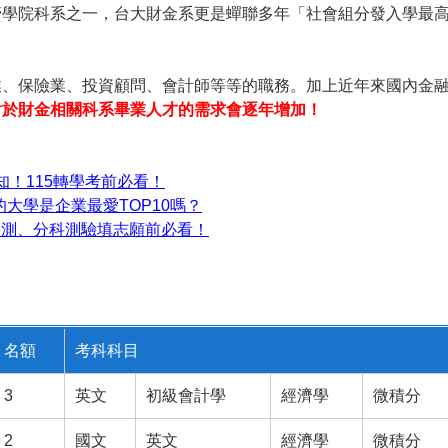
管學院科系之一，台大財金系更是蟬聯多年「社會組分發入學最
業、保險業、投資顧問、會計師等等的職務。加上近年來國內金
對於財金相關科系畢業人才的需求會逐年增加！
！115轉學考前必看！
的大學是企業最愛TOP10嗎？
5學測、分科測驗填志願前必看！
名額
考科科目
3
英文
初級會計學
經濟學
微積分
2
國文
英文
經濟學
微積分