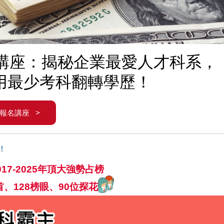
學考講座：揭秘企業最愛人才科系，
用最少考科翻轉學歷！
報名講座 >
！
17-2025年頂大強勢占榜
首、128榜眼、90位探花