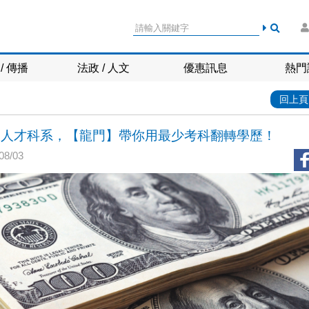
/ 傳播
法政 / 人文
優惠訊息
熱門
回上頁
最愛人才科系，【龍門】帶你用最少考科翻轉學歷！
8/03