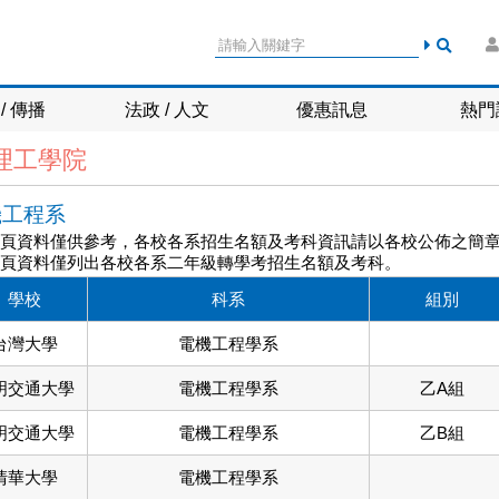
/ 傳播
法政 / 人文
優惠訊息
熱門
理工學院
機工程系
網頁資料僅供參考，各校各系招生名額及考科資訊請以各校公佈之簡
網頁資料僅列出各校各系二年級轉學考招生名額及考科。
學校
科系
組別
台灣大學
電機工程學系
明交通大學
電機工程學系
乙A組
明交通大學
電機工程學系
乙B組
清華大學
電機工程學系