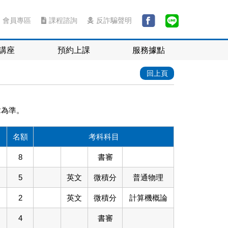
會員專區
課程諮詢
反詐騙聲明
講座
預約上課
服務據點
回上頁
章為準。
名額
考科科目
8
書審
5
英文
微積分
普通物理
2
英文
微積分
計算機概論
4
書審