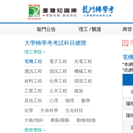
龍門公告
理工 / 醫護
商管 
大學轉學考考試科目總覽
理工學院＞
電
電機工程
電子工程
光電工程
*本
*此
通訊工程
資訊工程
機械工程
材料工程
化學工程
環境工程
工業工程
土木工程
建築
其他工科
心理
物理
數學
陽
化學
生命科學
生化科技
陽
大氣/地科
農藝/園藝
動物/植物
商管學院＞