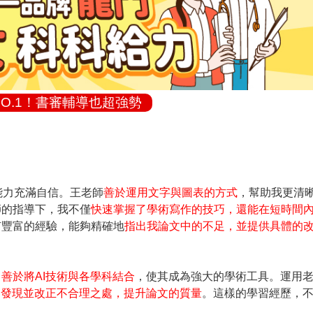
O.1！書審輔導也超強勢
能力充滿自信。王老師
善於運用文字與圖表的方式
，幫助我更清
師的指導下，我不僅
快速掌握了學術寫作的技巧，還能在短時間
有豐富的經驗，能夠精確地
指出我論文中的不足，並提供具體的
，
善於將AI技術與各學科結合
，使其成為強大的學術工具。運用
速發現並改正不合理之處，提升論文的質量
。這樣的學習經歷，