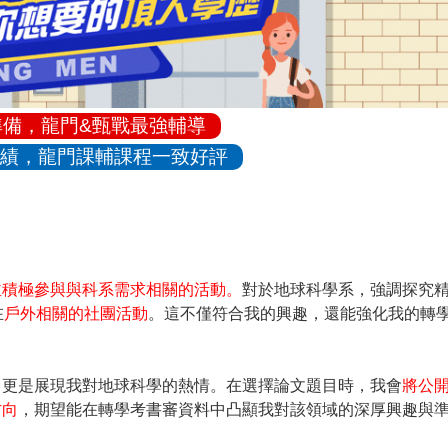
準備，龍門&甄戰最強輔導
績，龍門課輔課程一致好評
並積極參與與科系需求相關的活動。
對於地球科學系，強調探究
在
戶外相關的社團活動
。這不僅符合我的興趣，還能強化我的轉
，更是展現我對地球科學的熱情。在選擇論文題目時，我會
將公
方向
，期望能在轉學考書審資料中凸顯我對該領域的深厚興趣與