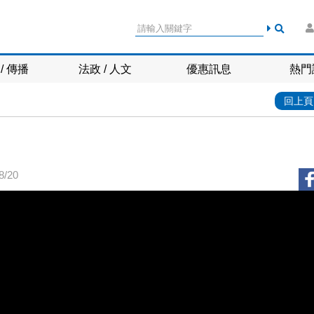
/ 傳播
法政 / 人文
優惠訊息
熱門
回上頁
/20