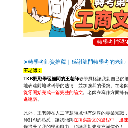
轉學考補習N
➤轉學考師資推薦｜感謝龍門轉學考的老師
王老師：
TKB甄戰學習顧問的王老師
教學風格讓我對自己的
地表達對地球科學的熱情，並加強我的優勢。在老
從零開始完成一篇完整的論文
。老師在寫作方面擁
進建議
。
此外，王老師在人工智慧領域也有深厚的專業知識
師對AI的熟悉，讓我能夠
在撰寫論文的過程中，迅
僅提升了我的學術能力，也讓我對未來充滿信心！