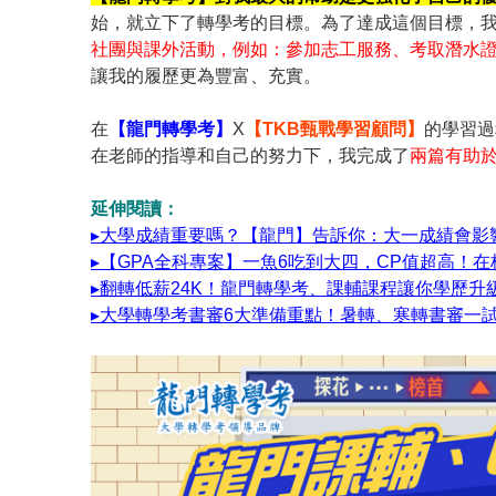
始，就立下了轉學考的目標。為了達成這個目標，
社團與課外活動，例如：參加志工服務、考取潛水
讓我的履歷更為豐富、充實。
在
【龍門轉學考】
X
【TKB甄戰學習顧問】
的學習過
在老師的指導和自己的努力下，我完成了
兩篇有助
延伸閱讀：
▸大學成績重要嗎？【龍門】告訴你：大一成績會影
▸【GPA全科專案】一魚6吃到大四，CP值超高！
▸翻轉低薪24K！龍門轉學考、課輔課程讓你學歷升
▸大學轉學考書審6大準備重點！暑轉、寒轉書審一