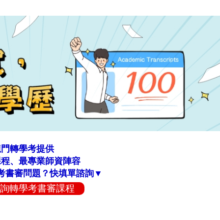
龍門轉學考提供
課程、最專業師資陣容
考書審問題？快填單諮詢▼
詢轉學考書審課程