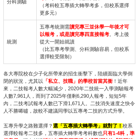
分科測驗
（考科較五專插大轉學考多，但校系選擇
更多元）
五專考統測需
讀完專三並休學一年後才可
以報考，或是讀完專四直接報考
。考上後
統測
從大一開始就讀
（比五專考學測、分科測驗容易，但校系
選擇較受限制）
各大專院校在少子化所帶來的招生衝擊下，陸續面臨大學倒
閉的狀況，尤其以
「私立、技職」的學校首當其衝
！近年
來，二技報考人數大幅減少，2020年二技統一入學測驗報考
人數7,961人，而到了2025年僅剩6,290人報考，短短5年
內，二技考試報考人數已下滑1,671人。二技消失速度之快令
人不勝唏噓，故較不建議同學以五專考二技的方式升學。
五專升學之路難選擇？
選「五專插大轉學考」就對了！
校系
選擇較報考二技多，五專插大轉學考考科數也
只有1-4科，準