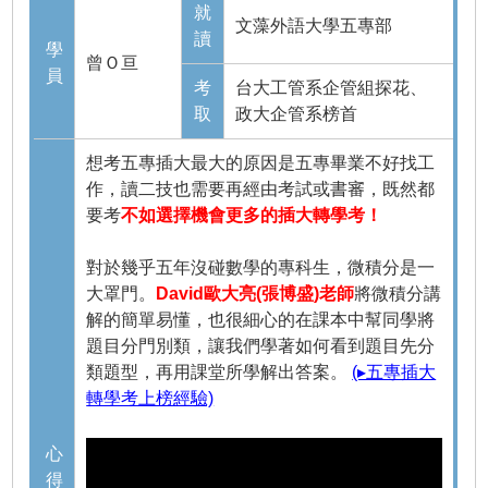
就
文藻外語大學五專部
讀
學
曾Ｏ亘
員
考
台大工管系企管組探花、
取
政大企管系榜首
想考五專插大最大的原因是五專畢業不好找工
作，讀二技也需要再經由考試或書審，既然都
要考
不如選擇機會更多的插大轉學考！
對於幾乎五年沒碰數學的專科生，微積分是一
大罩門。
David歐大亮(張博盛)老師
將微積分講
解的簡單易懂，也很細心的在課本中幫同學將
題目分門別類，讓我們學著如何看到題目先分
類題型，再用課堂所學解出答案。
(▸五專插大
轉學考上榜經驗)
心
得