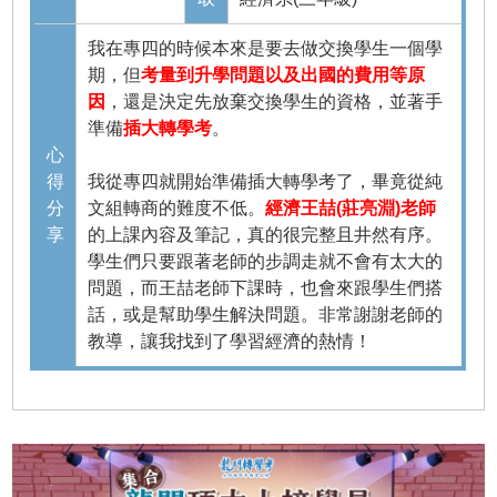
我在專四的時候本來是要去做交換學生一個學
期，但
考量到升學問題以及出國的費用等原
因
，還是決定先放棄交換學生的資格，並著手
準備
插大轉學考
。
心
得
我從專四就開始準備插大轉學考了，畢竟從純
分
文組轉商的難度不低。
經濟王喆(莊亮淵)老師
享
的上課內容及筆記，真的很完整且井然有序。
學生們只要跟著老師的步調走就不會有太大的
問題，而王喆老師下課時，也會來跟學生們搭
話，或是幫助學生解決問題。非常謝謝老師的
教導，讓我找到了學習經濟的熱情！