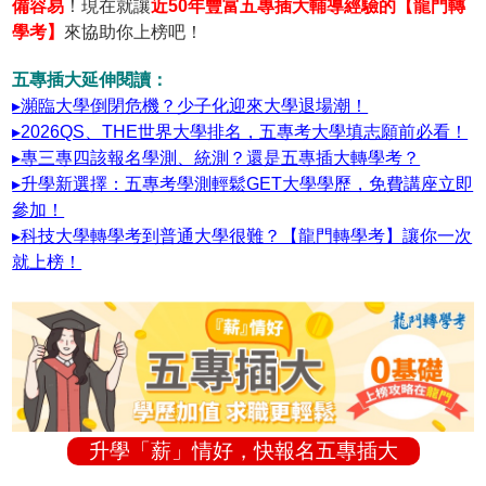
備容易
！現在就讓
近50年豐富五專插大輔導經驗的【龍門轉
學考】
來協助你上榜吧！
五專插大延伸閱讀：
▸瀕臨大學倒閉危機？少子化迎來大學退場潮！
▸2026QS、THE世界大學排名，五專考大學填志願前必看！
▸專三專四該報名學測、統測？還是五專插大轉學考？
▸升學新選擇：五專考學測輕鬆GET大學學歷，免費講座立即
參加！
▸科技大學轉學考到普通大學很難？【龍門轉學考】讓你一次
就上榜！
升學「薪」情好，快報名五專插大