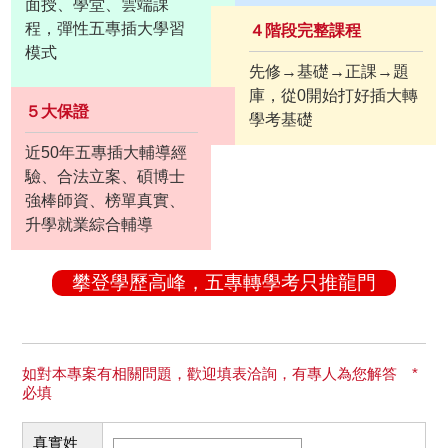
面授、學堂、雲端課
程，彈性五專插大學習
４階段完整課程
模式
先修→基礎→正課→題
庫，從0開始打好插大轉
５大保證
學考基礎
近50年五專插大輔導經
驗、合法立案、碩博士
強棒師資、榜單真實、
升學就業綜合輔導
攀登學歷高峰，五專轉學考只推龍門
如對本專案有相關問題，歡迎填表洽詢，有專人為您解答 *
必填
真實姓