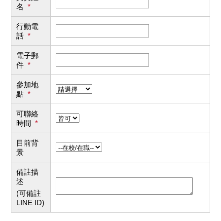
名
*
行動電
話
*
電子郵
件
*
參加地
點
*
可聯絡
時間
*
目前背
景
備註描
述
(可備註
LINE ID)