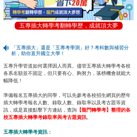
五專插大轉學考翻轉學歷，成就頂大夢
「五專插大」還是「五專考學測」好？考科數與補習分
析，助你直升國立大學！
五專升學管道如何選擇因人而異。儘管五專插大轉學考各校
各系名額並不固定，但只要有心、夠努力，落榜機會就能大
幅降低！
準備報名五專插大的同學，可以先參考各校招生網頁的歷年
插大轉學考報名人數、錄取人數、錄取率以及考古題等資
訊，或是直接點擊下方連結，查詢
【龍門轉學考】整理的各
校五專插大轉學考錄取率與考古題資訊
。
五專插大轉學考資訊：