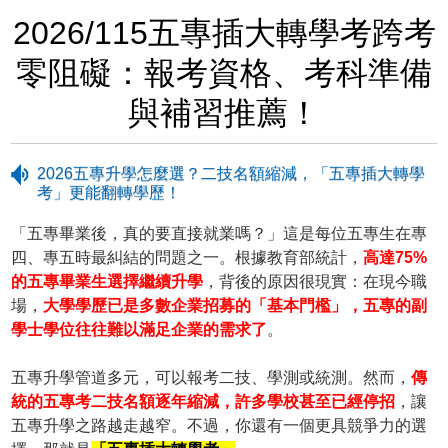
2026/115五專插大轉學考跨考
零阻礙：報考資格、考科準備
與補習推薦！
2026五專升學怎麼選？二技名額縮減，「五專插大轉學
考」更能翻轉學歷！
「五專畢業後，真的要直接就業嗎？」這是每位五專生在專
四、專五時最糾結的問題之一。根據教育部統計，
高達75%
的五專畢業生選擇繼續升學
，背後的原因很現實：在現今職
場，
大學學歷已是多數企業招募的「基本門檻」，五專的副
學士學位往往難以滿足企業的需求了
。
五專升學管道多元，可以報考二技、學測或統測。然而，
傳
統的五專考二技名額逐年縮減，許多學校甚至已經停招
，讓
五專升學之路越走越窄。不過，你還有一個更具競爭力的選