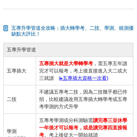
五專升學管道全攻略：插大轉學考、二技、學測、統測優
缺點大評比！
五專升學管道
五專插大就是大學轉學考
，需五專五年讀
五專插大
完才可以報考，考上後直接進入大二或大
三就讀
(▸五專插大資格一次看)
不建議五專考二技，因為二技幾乎都已停
二技
招，比較建議改用五專插大轉學考或五專
考學測的方式升學
五專考學測或分科測驗需
讀完專三並休學
一年後才可以報考，或是讀完專四直接報
學測
考
。考上後從大一開始就讀