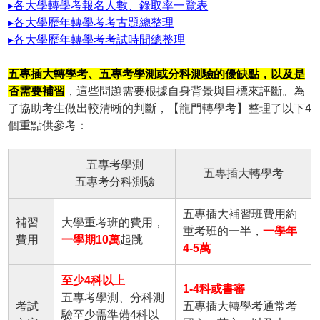
▸各大學轉學考報名人數、錄取率一覽表
▸各大學歷年轉學考考古題總整理
▸各大學歷年轉學考考試時間總整理
五專插大轉學考、五專考學測或分科測驗的優缺點，以及是
否需要補習
，這些問題需要根據自身背景與目標來評斷。為
了協助考生做出較清晰的判斷，【龍門轉學考】整理了以下4
個重點供參考：
五專考學測
五專插大轉學考
五專考分科測驗
五專插大補習班費用約
補習
大學重考班的費用，
重考班的一半，
一學年
費用
一學期10萬
起跳
4-5萬
至少4科以上
1-4科或書審
五專考學測、分科測
考試
五專插大轉學考通常考
驗至少需準備4科以