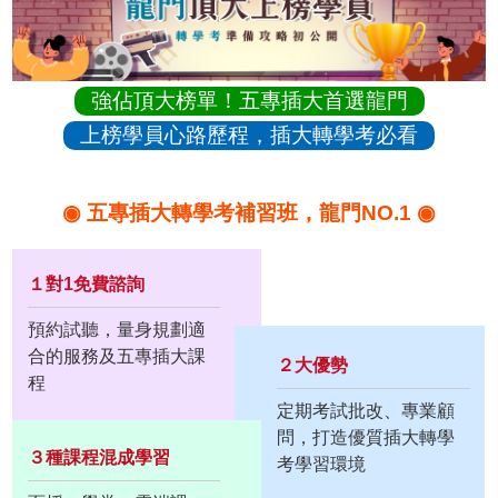
強佔頂大榜單！五專插大首選龍門
上榜學員心路歷程，插大轉學考必看
◉ 五專插大轉學考補習班，龍門NO.1 ◉
１對1免費諮詢
預約試聽，量身規劃適
合的服務及五專插大課
２大優勢
程
定期考試批改、專業顧
問，打造優質插大轉學
３種課程混成學習
考學習環境