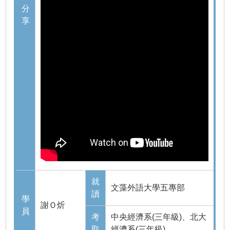
分
享
就
文藻外語大學五專部
讀
學
謝Ｏ炘
員
考
中央經濟系(三年級)、北大
取
經濟系(三年級)