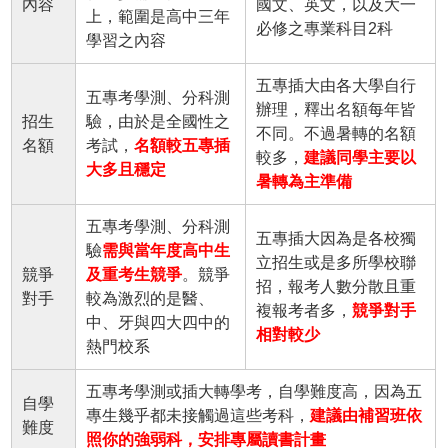
內容
國文、英文，以及大一
上，範圍是高中三年
必修之專業科目2科
學習之內容
五專插大由各大學自行
五專考學測、分科測
辦理，釋出名額每年皆
招生
驗，由於是全國性之
不同。不過暑轉的名額
名額
考試，
名額較五專插
較多，
建議同學主要以
大多且穩定
暑轉為主準備
五專考學測、分科測
五專插大因為是各校獨
驗
需與當年度高中生
立招生或是多所學校聯
競爭
及重考生競爭
。競爭
招，報考人數分散且重
對手
較為激烈的是醫、
複報考者多，
競爭對手
中、牙與四大四中的
相對較少
熱門校系
五專考學測或插大轉學考，自學難度高，因為五
自學
專生幾乎都未接觸過這些考科，
建議由補習班依
難度
照你的強弱科，安排專屬讀書計畫