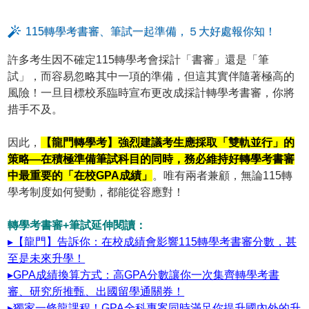
115轉學考書審、筆試一起準備，５大好處報你知！
許多考生因不確定115轉學考會採計「書審」還是「筆
試」，而容易忽略其中一項的準備，但這其實伴隨著極高的
風險！一旦目標校系臨時宣布更改成採計轉學考書審，你將
措手不及。
因此，
【龍門轉學考】強烈建議考生應採取「雙軌並行」的
策略—在積極準備筆試科目的同時，務必維持好轉學考書審
中最重要的「在校GPA成績」
。唯有兩者兼顧，無論115轉
學考制度如何變動，都能從容應對！
轉學考書審+筆試延伸閱讀：
▸【龍門】告訴你：在校成績會影響115轉學考書審分數，甚
至是未來升學！
▸GPA成績換算方式：高GPA分數讓你一次集齊轉學考書
審、研究所推甄、出國留學通關券！
▸獨家一條龍課程！GPA全科專案同時滿足你提升國內外的升