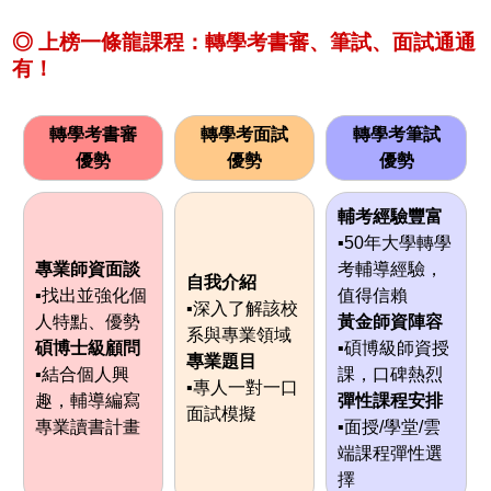
◎ 上榜一條龍課程：轉學考書審、筆試、面試通通
有！
轉學考書審
轉學考面試
轉學考筆試
優勢
優勢
優勢
輔考經驗豐富
▪50年大學轉學
專業師資面談
考輔導經驗，
自我介紹
▪找出並強化個
值得信賴
▪深入了解該校
人特點、優勢
黃金師資陣容
系與專業領域
碩博士級顧問
▪碩博級師資授
專業題目
▪結合個人興
課，口碑熱烈
▪專人一對一口
趣，輔導編寫
彈性課程安排
面試模擬
專業讀書計畫
▪面授/學堂/雲
端課程彈性選
擇