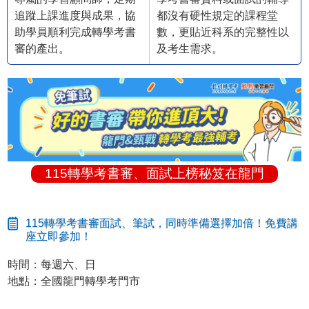
追蹤上課進度與成果，協
都沒有硬性規定的課程堂
助學員順利完成轉學考書
數，更貼近科系的完整性以
審的產出。
及考生需求。
115轉學考書審、面試上榜秘笈在龍門
115轉學考書審面試、筆試，同時準備選擇加倍！免費講
座立即參加！
時間：每週六、日
地點：全國龍門轉學考門市