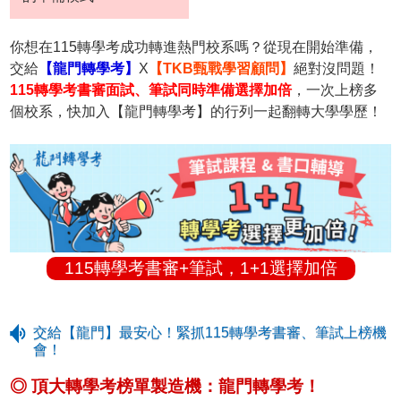
你想在115轉學考成功轉進熱門校系嗎？從現在開始準備，
交給
【龍門轉學考】
X
【TKB甄戰學習顧問】
絕對沒問題！
115轉學考書審面試、筆試同時準備選擇加倍
，一次上榜多
個校系，快加入【龍門轉學考】的行列一起翻轉大學學歷！
115轉學考書審+筆試，1+1選擇加倍
交給【龍門】最安心！緊抓115轉學考書審、筆試上榜機
會！
◎ 頂大轉學考榜單製造機：龍門轉學考！