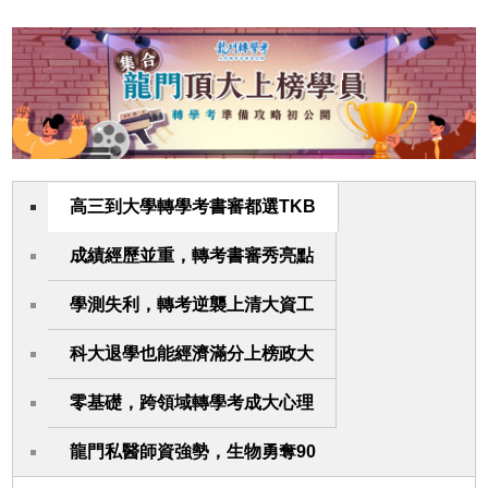
高三到大學轉學考書審都選TKB
成績經歷並重，轉考書審秀亮點
學測失利，轉考逆襲上清大資工
科大退學也能經濟滿分上榜政大
零基礎，跨領域轉學考成大心理
龍門私醫師資強勢，生物勇奪90