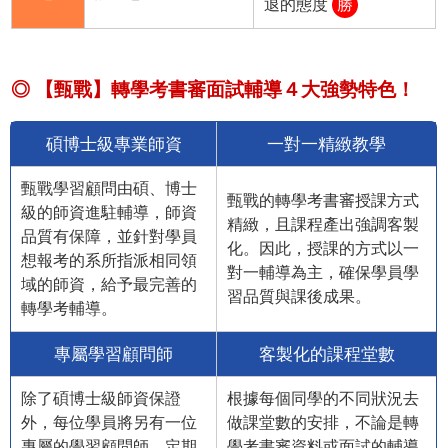
退的態度
勝
◎ 【甄戰】轉學考書審面試輔導４大強勢特色！
碩博士級專業師資
一對一精緻教學
甄戰學習顧問由碩、博士
甄戰的轉學考書審授課方式
級的師資進駐輔導，師資
精緻，且課程產出強調客製
品質有保障，並針對學員
化。因此，授課的方式以一
想報考的系所指派相同領
對一輔導為主，確保學員學
域的師資，給予最完善的
習品質與課後成果。
轉學考輔導。
專屬學習顧問師
客製化的課程堂數
除了碩博士級師資保證
根據每個同學的不同狀況去
外，每位學員將另有一位
做課堂數的安排，不論是轉
專屬的學習顧問師，定期
學考書審資料或面試的輔導