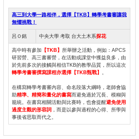
高三到大學一路相伴，選擇【TKB】轉學考書審讓我
無懼挑戰！
呂Ｏ銘
中央大學 考取 台大土木系
探花
高中時有參加
【TKB】
所舉辦之活動，例如：APCS
研習營、高三書審營，在活動或課堂中獲益良多，由
於先前多次的接觸與相信TKB的教學品質，所以這次
轉學考書審撰寫課程亦選擇【TKB甄戰】
。
在構寫轉學考書審內容、命名段落大綱時，老師會協
助
精準、精簡和量化的書寫
而避免過於冗長、模糊與
籠統。在書寫相關活動與比賽時，也會提醒
避免使用
過度主觀的形容詞
，而是以參與過程的心得、所學與
事後省思取而代之。