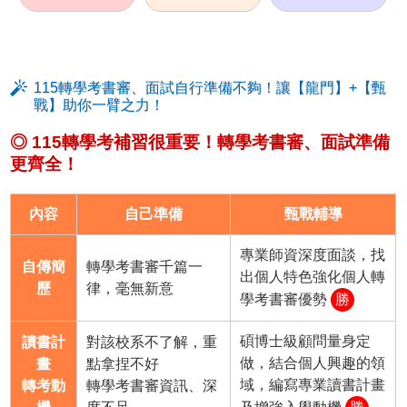
115轉學考書審、面試自行準備不夠！讓【龍門】+【甄
戰】助你一臂之力！
◎ 115轉學考補習很重要！轉學考書審、面試準備
更齊全！
內容
自己準備
甄戰輔導
專業師資深度面談，找
自傳簡
轉學考書審千篇一
出個人特色強化個人轉
歷
律，毫無新意
學考書審優勢
勝
碩博士級顧問量身定
讀書計
對該校系不了解，重
做，結合個人興趣的領
畫
點拿捏不好
域，編寫專業讀書計畫
轉考動
轉學考書審資訊、深