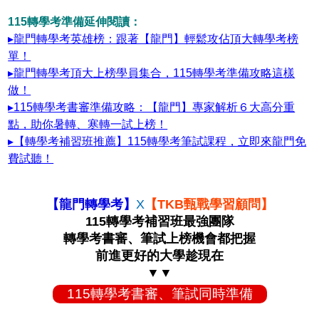
115轉學考準備延伸閱讀：
▸龍門轉學考英雄榜：跟著【龍門】輕鬆攻佔頂大轉學考榜
單！
▸龍門轉學考頂大上榜學員集合，115轉學考準備攻略這樣
做！
▸115轉學考書審準備攻略：【龍門】專家解析６大高分重
點，助你暑轉、寒轉一試上榜！
▸【轉學考補習班推薦】115轉學考筆試課程，立即來龍門免
費試聽！
【龍門轉學考】
X
【TKB甄戰學習顧問】
115轉學考補習班最強團隊
轉學考書審、筆試上榜機會都把握
前進更好的大學趁現在
▼▼
115轉學考書審、筆試同時準備