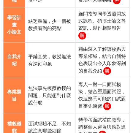
機
度不足
及增強入學動機
勝
顧問指導同學透過開放
學習計
式課程、碩博士論文等
缺乏準備，少一個被
畫
資訊，製作相關報告
教授看到的亮點
小論文
勝
藉由深入了解該校系與
專業領域，結合自我特
自我介
平鋪直敘，教授無法
色表現出令人印象深刻
紹
有深刻印象
的自我介紹
勝
專人一對一口面試模
無法事先模擬教授的
擬，結合歷屆面試題，
專業題
問題，只能想到什麼
快速熟悉可能的口試題
目
說什麼
目事先練習
勝
轉學考面試禮節教導，
禮貌儀
面試經驗不足，不知
調整個人穿著與應對進
態
該注意哪些細節