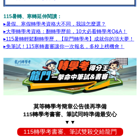
115暑轉、寒轉延伸閱讀：
▸暑假、寒假轉學考資格大不同，我該怎麼選？
▸大學轉學考資格：翻轉學歷前，10大必看轉學考Q&A！
▸115暑轉輕鬆翻轉學歷，【龍門轉學考】成就你的頂大夢！
▸免筆試！115寒轉書審讓你一次報名，多校上榜機會！
莫等轉學考簡章公告後再準備
115轉學考書審、筆試同時準備最安心
▼▼
115轉學考書審、筆試雙殺交給龍門