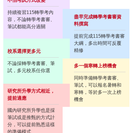
不怕考試方式改變
持續複習115轉學考內
盡早完成轉學考書審資
容，不論轉學考書審、
料撰寫
筆試都能高分過關
提前完成115轉學考書審
大綱，多出時間可反覆
精修
校系選擇更多元
不論採轉學考書審、筆
多一個寒轉上榜機會
試，多元校系任你選
同時準備轉學考書審、
筆試，可以報名暑轉和
研究所升學方式相近，
寒轉，等於多一次上榜
提前適應
機會
國內研究所升學也是採
筆試或是推甄的方式計
分，可以提前熟悉這樣
的準備模式