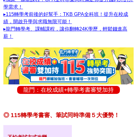
學需求！
▸115轉學考前後的好幫手：TKB GPA全科班！提升在校成
績，開啟升學與求職無限可能！
▸龍門轉學考、課輔課程，讓你翻轉24K學歷，輕鬆錢進高
薪！
龍門：在校成績+轉學考書審雙加持
◎ 115轉學考書審、筆試同時準備５大優勢！