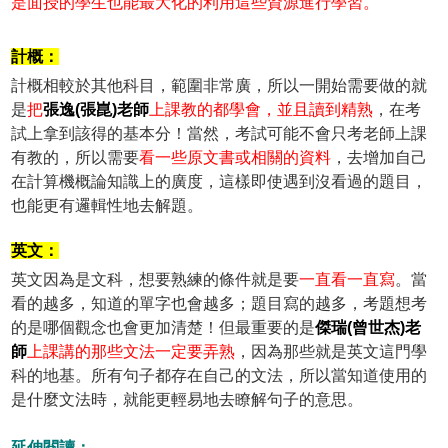
是面授的學生也能最大化的利用這些資源進行學習。
計概：
計概相較於其他科目，範圍非常廣，所以一開始需要做的就
是
把
張逸(張崑)老師
上課教的都學會，並且讀到精熟
，在考
試上拿到該得的基本分！當然，考試可能不會只考老師上課
有教的，所以需要
看一些原文書或相關的資料
，去增加自己
在計算機概論知識上的廣度，這樣即使遇到沒看過的題目，
也能更有邏輯性地去解題。
英文：
英文因為是文科，想要熟練的條件就是要
一直看一直寫
。當
看的越多，知道的單字也會越多；題目寫的越多，考題想考
的是哪個觀念也會更加清楚！但最重要的是
傑瑞(曾世杰)老
師
上課講的那些文法一定要弄熟
，因為那些就是英文這門學
科的地基。所有句子都存在自己的文法，所以當知道使用的
是什麼文法時，就能更輕易地去瞭解句子的意思。
延伸閱讀：