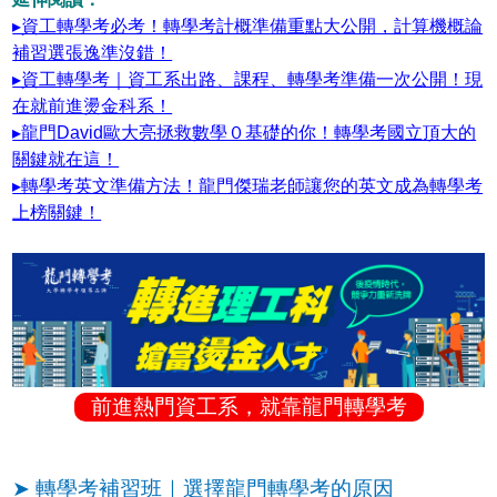
▸資工轉學考必考！轉學考計概準備重點大公開，計算機概論
補習選張逸準沒錯！
▸資工轉學考｜資工系出路、課程、轉學考準備一次公開！現
在就前進燙金科系！
▸龍門David歐大亮拯救數學０基礎的你！轉學考國立頂大的
關鍵就在這！
▸轉學考英文準備方法！龍門傑瑞老師讓您的英文成為轉學考
上榜關鍵！
前進熱門資工系，就靠龍門轉學考
➤ 轉學考補習班｜選擇龍門轉學考的原因