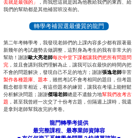
去就是最強的」
，而我想這就是因為他教給我們的東西、給
我們的幫助都是其他補習班沒有的。
轉學考補習選最優質的龍門
第二年考轉學考，我發現老師們的上課內容多少都有跟著最
新幾年的考試趨勢去做調整，這對身為考生的我有非常大的
幫助！謝謝
歐大亮老師
每次中堂下課都讓我們把所有問題問
完
，並且會講到我們理解為止，讓我可以在最快的時間內把
不會的問題解決，發現自己不足的地方；謝謝
張逸老師
辛苦
製作各種題庫、題本
，雖然考試不會考相同的題目，但考題
觀念都非常相近，有這些題本的練習，讓我在考場上能輕鬆
分析解決問題；謝謝
傑瑞老師
總是不遺餘力地
幫我們改考古
題
，甚至我曾經一次交了十份考古題，但隔週上課時，我還
是拿到老師幫我改完的考卷。
龍門轉學考提供
最完整課程、最專業師資陣容