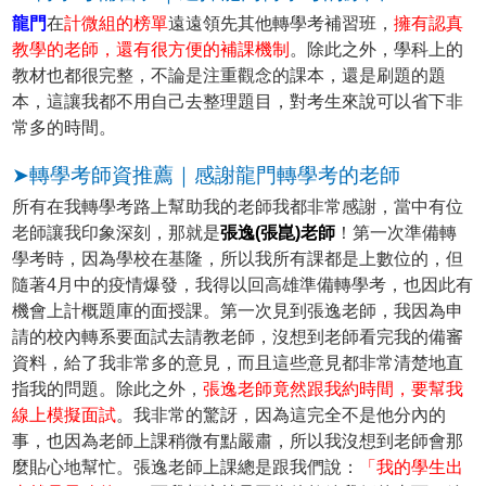
龍門
在
計微組的榜單
遠遠領先其他轉學考補習班，
擁有認真
教學的老師，還有很方便的補課機制
。除此之外，學科上的
教材也都很完整，不論是注重觀念的課本，還是刷題的題
本，這讓我都不用自己去整理題目，對考生來說可以省下非
常多的時間。
➤轉學考師資推薦｜感謝龍門轉學考的老師
所有在我轉學考路上幫助我的老師我都非常感謝，當中有位
老師讓我印象深刻，那就是
張逸(張崑)老師
！第一次準備轉
學考時，因為學校在基隆，所以我所有課都是上數位的，但
隨著4月中的疫情爆發，我得以回高雄準備轉學考，也因此有
機會上計概題庫的面授課。第一次見到張逸老師，我因為申
請的校內轉系要面試去請教老師，沒想到老師看完我的備審
資料，給了我非常多的意見，而且這些意見都非常清楚地直
指我的問題。除此之外，
張逸老師竟然跟我約時間，要幫我
線上模擬面試
。我非常的驚訝，因為這完全不是他分內的
事，也因為老師上課稍微有點嚴肅，所以我沒想到老師會那
麼貼心地幫忙。張逸老師上課總是跟我們說：
「我的學生出