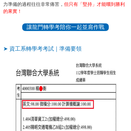
力準備的過程往往非常痛苦，
但只有「堅持」才能嚐到勝利
的果實！
讓龍門轉學考陪你一起並肩作戰
➤ 資工系轉學考考試｜準備要領