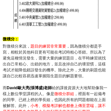
微積分：
對微積分來說，
題目的練習非常重要
，因為微積分都是手
寫，相較於其他科目更有可能在考試時粗心答錯。所以為了
避免這種情況發生，需要大量的練習題目，在平時練習就找
出自己常粗心、出錯的地方，並且改掉自己的壞習慣，這樣
考試才能降低錯誤發生的機率。除此之外，大量的刷題也能
讓自己比較容易迅速掌握陌生題目的解題要領。
而
David歐大亮(張博盛)老師
給的課後資源大大地幫助像我一
樣上數位學堂課程的人。像是
微積分群組
，裡面有一起備考
的同學、已經上榜的學長姐，也因此所有的問題都能在上面
被解答。此外，
小考、模擬考詳解也都會上傳至雲端，讓不