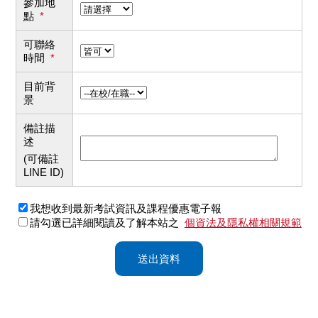
參加地
點
*
可聯絡
時間
*
目前背
景
備註描
述
(可備註
LINE ID)
我想收到最新考試資訊及課程優惠電子報
請勾選已詳細閱讀及了解本站之
個資法及隱私權相關規範
送出資料