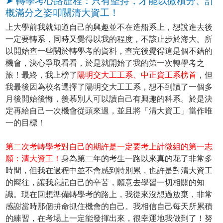
➤ 轉學考心路歷程：只有堅持，才能以微積分、計
概滿分之姿叩關清大資工！
上大學前我就知道自己的興趣並不在造船系上，想說進去後
一定要轉系，同時又覺得以我的程度，不該止步於海大。所
以開始查一些關於轉學考的資料，查完後覺得這是個不錯的
機會，決心爭取看看，於是就開始了我的第一次轉學考之
旅！最終，我上榜了
陽明交大工工系、中正資工系榜首
，但
我最後因為校名選擇了陽明交大工工系，想不到讀了一個多
月後開始後悔，羨慕別人可以讀自己有興趣的科系。於是決
定再給自己一次機會從頭來過，並且將「清大資工」當作唯
一的目標！
第二次考轉學考對自己的期許是一定要考上計微組的第一志
願：清大資工！
身為第二年的考生一路以來真的花了非常多
時間，但我在過程中並不會感到特別累，也許是對清大資工
的嚮往，讓我忘記自己的辛苦，願意去學習一切相關的知
識。現在回想準備轉學考的路上，我從來沒想過放棄，非常
感謝當時那個拚命抓住機會的自己。我相信自己每天所累積
的練習，在考場上一定能發揮出來，很幸運地我做到了！努