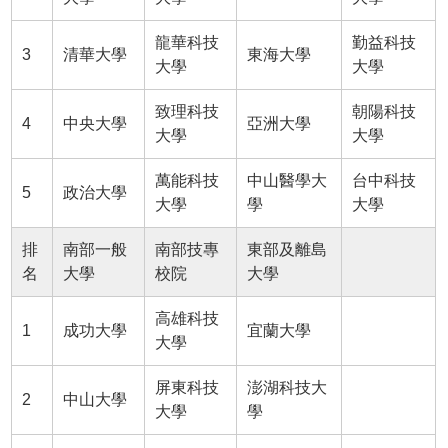
龍華科技
勤益科技
3
清華大學
東海大學
大學
大學
致理科技
朝陽科技
4
中央大學
亞洲大學
大學
大學
萬能科技
中山醫學大
台中科技
5
政治大學
大學
學
大學
排
南部一般
南部技專
東部及離島
名
大學
校院
大學
高雄科技
1
成功大學
宜蘭大學
大學
屏東科技
澎湖科技大
2
中山大學
大學
學