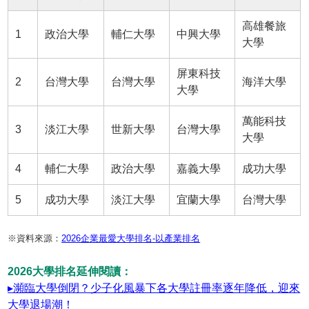
高雄餐旅
1
政治大學
輔仁大學
中興大學
大學
屏東科技
2
台灣大學
台灣大學
海洋大學
大學
萬能科技
3
淡江大學
世新大學
台灣大學
大學
4
輔仁大學
政治大學
嘉義大學
成功大學
5
成功大學
淡江大學
宜蘭大學
台灣大學
※資料來源：
2026企業最愛大學排名-以產業排名
2026大學排名延伸閱讀：
▸瀕臨大學倒閉？少子化風暴下各大學註冊率逐年降低，迎來
大學退場潮！