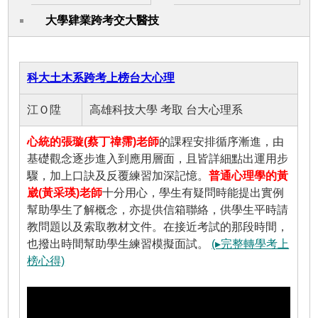
大學肄業跨考交大醫技
科大土木系跨考上榜台大心理
江Ｏ陞
高雄科技大學 考取 台大心理系
心統的張璇(蔡丁禕霈)老師
的課程安排循序漸進，由
基礎觀念逐步進入到應用層面，且皆詳細點出運用步
驟，加上口訣及反覆練習加深記憶。
普通心理學的黃
崴(黃采瑛)老師
十分用心，學生有疑問時能提出實例
幫助學生了解概念，亦提供信箱聯絡，供學生平時請
教問題以及索取教材文件。在接近考試的那段時間，
也撥出時間幫助學生練習模擬面試。
(▸完整轉學考上
榜心得)