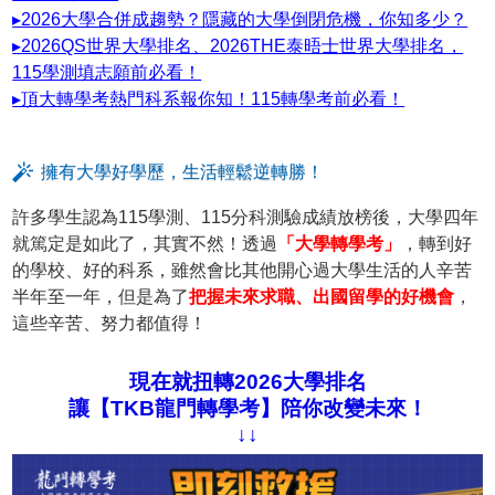
▸2026大學合併成趨勢？隱藏的大學倒閉危機，你知多少？
▸2026QS世界大學排名、2026THE泰晤士世界大學排名，
115學測填志願前必看！
▸頂大轉學考熱門科系報你知！115轉學考前必看！
擁有大學好學歷，生活輕鬆逆轉勝！
許多學生認為115學測、115分科測驗成績放榜後，大學四年
就篤定是如此了，其實不然！透過
「大學轉學考」
，轉到好
的學校、好的科系，雖然會比其他開心過大學生活的人辛苦
半年至一年，但是為了
把握未來求職、出國留學的好機會
，
這些辛苦、努力都值得！
現在就扭轉2026大學排名
讓【TKB龍門轉學考】陪你改變未來！
↓↓