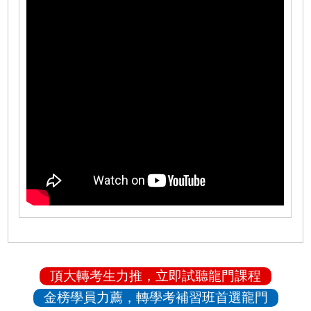
頂大轉考生力推，立即試聽龍門課程
金榜學員力薦，轉學考補習班首選龍門