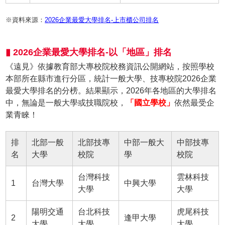
※資料來源：
2026企業最愛大學排名-上市櫃公司排名
▮ 2026企業最愛大學排名-以「地區」排名
《遠見》依據教育部大專校院校務資訊公開網站，按照學校
本部所在縣市進行分區，統計一般大學、技專校院2026企業
最愛大學排名的分榜。結果顯示，2026年各地區的大學排名
中，無論是一般大學或技職院校，
「國立學校」
依然最受企
業青睞！
排
北部一般
北部技專
中部一般大
中部技專
名
大學
校院
學
校院
台灣科技
雲林科技
1
台灣大學
中興大學
大學
大學
陽明交通
台北科技
虎尾科技
2
逢甲大學
大學
大學
大學