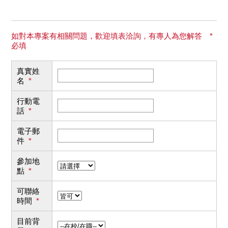
如對本專案有相關問題，歡迎填表洽詢，有專人為您解答 *
必填
真實姓
名
*
行動電
話
*
電子郵
件
*
參加地
點
*
可聯絡
時間
*
目前背