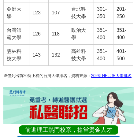
亞洲大
台北科
301-
201-
123
107
學
技大學
350
250
台灣師
政治大
351-
351-
126
118
範大學
學
400
400
雲林科
高雄科
351-
401-
143
132
技大學
技大學
400
500
※僅列出前20所上榜的台灣大學排名，資料來源：
2026THE亞洲大學排名
前進理工熱門校系，搶當燙金人才