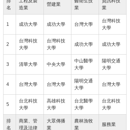
排
工程及製
醫衛生技
資訊科技
營建業
名
造業
業
業
台灣科技
1
成功大學
成功大學
台灣大學
大學
台灣科技
台灣科技
2
成功大學
成功大學
大學
大學
中山醫學
陽明交通
3
清華大學
中央大學
大學
大學
陽明交通
4
台灣大學
台灣大學
台灣大學
大學
台北科技
高雄科技
台北醫學
台北科技
5
大學
大學
大學
大學
排
商業、管
大眾傳播
農林漁牧
服務業
名
理及法律
業
業