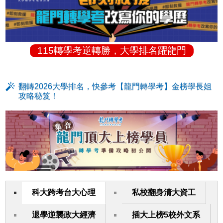
115轉學考逆轉勝，大學排名躍龍門
翻轉2026大學排名，快參考【龍門轉學考】金榜學長姐
攻略秘笈！
科大跨考台大心理
私校翻身清大資工
退學逆襲政大經濟
插大上榜5校外文系