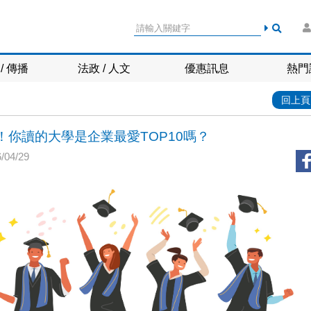
/ 傳播
法政 / 人文
優惠訊息
熱門
回上頁
！你讀的大學是企業最愛TOP10嗎？
04/29