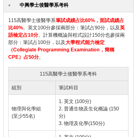
中興學士後醫學系考科
115高醫學士後醫學系
筆試成績占比60%，面試成績占
比40%
。英文100分參採兩部分：筆試占90分，以及
英
語檢定占10分
。計算機概論與程式設計150分也參採兩
部分：筆試占100分，以及
大學程式能力檢定
（Collegiate Programming Examination，簡稱
CPE）占50分
。
115高醫學士後醫學系考科
組別
筆試科目
1. 英文 (100分)
物理與化學組
2. 普通生物及生化概論 (150
(至少55名)
分)
3. 物理及化學(150分)