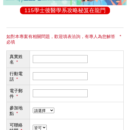
115學士後醫學系攻略秘笈在龍門
如對本專案有相關問題，歡迎填表洽詢，有專人為您解答 *
必填
真實姓
名
*
行動電
話
*
電子郵
件
*
參加地
點
*
可聯絡