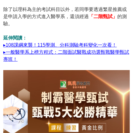
除了以理科為主的考試科目以外，若同學要透過繁星推薦或
是申請入學的方式進入醫學系，還須經過
「二階甄試」
的測
驗。
延伸閱讀：
▸108課綱來襲！115學測、分科測驗考科變化一次看！
▸一般醫學系上榜方程式：二階面試醫戰成功選甄戰醫學甄試
專班！