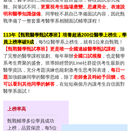
雜。與筆試不同，
更重視考生臨場應變、思慮周全、表達說
明和醫學知識儲備
。同學較不易自己準備面試內容，因此甄
戰準備了一整套重考醫學系相關面試輔導課程！
113年【甄戰醫學甄試專班】培養超過200位醫學上榜生，學
員上榜率破9成
，每5位醫學系上榜生，就有1位來自甄戰！
【甄戰醫學甄試專班】更是唯一全國連線醫學甄試課程
，除
了完整的醫學課程規劃、每年舉辦
全國口試模擬
，也是醫學
系考生齊聚的盛會。班導師經營的Line社群提供考生最新的
醫學資訊，充分考題演練也能刺激考生思考與表達，
每日一
題
加強鍛鍊同學的醫學思維，除了
老師會及時給予回饋，也
可以看到其他同學的解答
，在短短兩個月內讓考生自信面對
醫學系面試！
上榜率高
甄戰輔導多位學員成功
上榜，品質保證，每5位