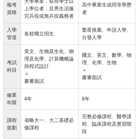
大學畢業，取得學士以
報考
高中畢業生或同等學歷
上學位者，且男生須服
資格
者
完兵役或無兵役義務者
入學
繁星推薦、申請入學、
各校獨立招生
管道
分發入學
英文、生物及生化、物
國文、英文、數學、物
理及化學、計算機概論
考試
理、化學、生物
與程式設計
科目
＋
＋
書審面試
書審面試
修業
4年
6年
年限
完整必修課程、醫學課
課程
省略大一、大二基礎必
程、臨床課程及實習階
規劃
修課程
段