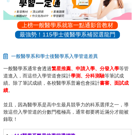
上榜一般醫學系就靠一點通影音教材
最強勢！115學士後醫學系補習選龍門
一般醫學系和學士後醫學系入學管道差異
一般醫學系通常會透過
繁星推薦、申請入學、分發入學
等管
道進入，而這些入學管道會採計
學測、分科測驗
等筆試成
績。除了筆試成績，各校醫學系普遍也會採計
書審、面試成
績
。
並且，因為醫學系是高中生最具競爭力的科系選擇之一，導
致這些入學管道的分數門檻極高，通常都要將近滿分才能被
錄取！