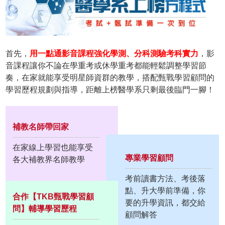
首先，
用一點通影音課程強化學測、分科測驗考科實力
，影
音課程讓你不論在學重考或休學重考都能輕鬆調整學習節
奏，在家就能享受明星師資群的教學，搭配甄戰學習顧問的
學習歷程規劃與指導，距離上榜醫學系只剩最後臨門一腳！
補教名師帶回家
在家線上學習也能享受
專業學習顧問
各大補教界名師教學
考前讀書方法、考後落
點、升大學前準備，你
合作【TKB甄戰學習顧
要的升學資訊，都交給
問】輔導學習歷程
顧問解答