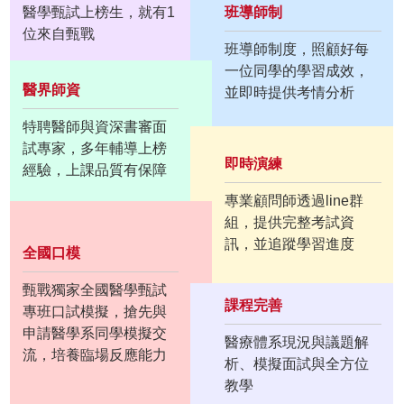
醫學甄試上榜生，就有1
班導師制
位來自甄戰
班導師制度，照顧好每
一位同學的學習成效，
醫界師資
並即時提供考情分析
特聘醫師與資深書審面
試專家，多年輔導上榜
即時演練
經驗，上課品質有保障
專業顧問師透過line群
組，提供完整考試資
訊，並追蹤學習進度
全國口模
甄戰獨家全國醫學甄試
課程完善
專班口試模擬，搶先與
申請醫學系同學模擬交
醫療體系現況與議題解
流，培養臨場反應能力
析、模擬面試與全方位
教學