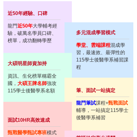
近50年經驗、口碑
龍門
近50年
大學輔考經
多元混成學習模式
驗，破萬名學員口碑、
榜單，成功翻轉學歷
學堂、雲端課程
混成學
習，最速效、最彈性的
115學士後醫學系補習課
大碩明星師資加持
程
資訊、生化榜單稱霸全
國，
大碩王牌名師
強攻
筆、面試一站搞定
115學士後醫學系名額
龍門筆試
課程+
甄戰面試
輔導，一站搞定115學士
後醫學系補習
面試10HR高效速成
甄戰醫學甄試專班
模式