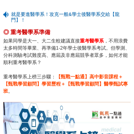
就是要進醫學系！攻克一般&學士後醫學系交給【龍
門】！
◎ 重考醫學系準備
如果同學是大一、大二生較建議直接
重考醫學系
，不用浪費
太多時間等畢業、再準備1-2年學士後醫學系考試。但學測、
分科測驗考試難度高、應屆及非應屆競爭者眾多，如何才能
順利重考醫學系？
重考醫學系上榜三步驟：
【甄戰一點通】高中影音課程＋
【甄戰學習顧問】學習歷程＋【甄戰學習顧問】醫學甄試專
班
。