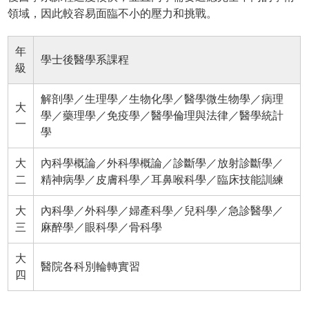
領域，因此較容易面臨不小的壓力和挑戰。
年
學士後醫學系課程
級
解剖學／生理學／生物化學／醫學微生物學／病理
大
學／藥理學／免疫學／醫學倫理與法律／醫學統計
一
學
大
內科學概論／外科學概論／診斷學／放射診斷學／
二
精神病學／皮膚科學／耳鼻喉科學／臨床技能訓練
大
內科學／外科學／婦產科學／兒科學／急診醫學／
三
麻醉學／眼科學／骨科學
大
醫院各科別輪轉實習
四