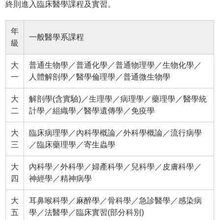
終則進入臨床醫學課程及實習。
年
一般醫學系課程
級
大
普通生物學／普通化學／普通物理學／生物化學／
一
人體解剖學／醫學倫理學／普通微生物學
大
解剖學(含實驗)／生理學／病理學／藥理學／醫學統
二
計學／組織學／醫學遺傳學／免疫學
大
臨床病理學／內科學概論／外科學概論／流行病學
三
／臨床藥理學／寄生蟲學
大
內科學／外科學／婦產科學／兒科學／皮膚科學／
四
神經學／精神病學
大
耳鼻喉科學／麻醉學／骨科學／急診醫學／感染病
五
學／法醫學／臨床實習(部分科別)