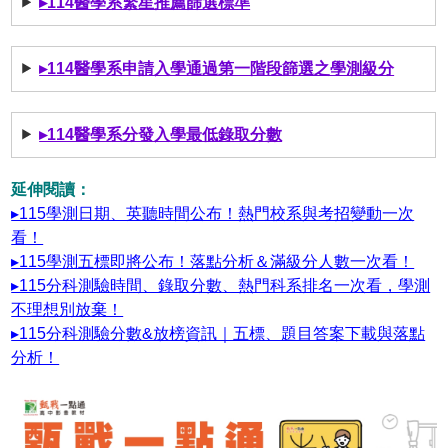
▸114醫學系繁星推薦篩選標準
▸114醫學系申請入學通過第一階段篩選之學測級分
▸114醫學系分發入學最低錄取分數
延伸閱讀：
▸115學測日期、英聽時間公布！熱門校系與考招變動一次
看！
▸115學測五標即將公布！落點分析＆滿級分人數一次看！
▸115分科測驗時間、錄取分數、熱門科系排名一次看，學測
不理想別放棄！
▸115分科測驗分數&放榜資訊｜五標、題目答案下載與落點
分析！