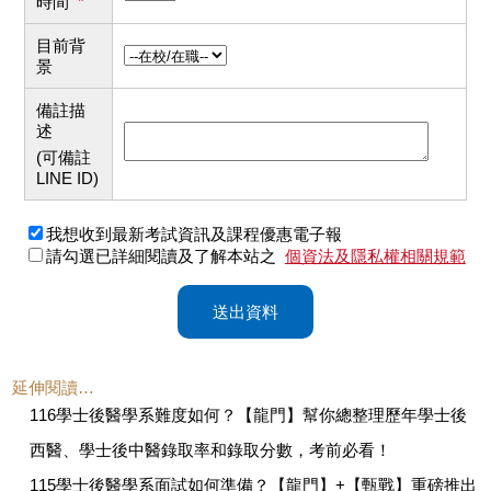
時間
*
目前背
景
備註描
述
(可備註
LINE ID)
我想收到最新考試資訊及課程優惠電子報
請勾選已詳細閱讀及了解本站之
個資法及隱私權相關規範
送出資料
延伸閱讀…
116學士後醫學系難度如何？【龍門】幫你總整理歷年學士後
西醫、學士後中醫錄取率和錄取分數，考前必看！
115學士後醫學系面試如何準備？【龍門】+【甄戰】重磅推出