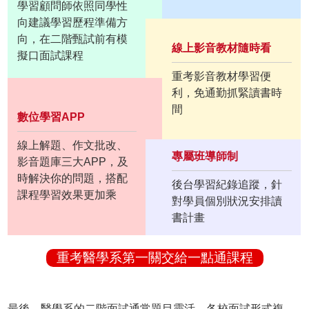
學習顧問師依照同學性
向建議學習歷程準備方
向，在二階甄試前有模
線上影音教材隨時看
擬口面試課程
重考影音教材學習便
利，免通勤抓緊讀書時
間
數位學習APP
線上解題、作文批改、
專屬班導師制
影音題庫三大APP，及
時解決你的問題，搭配
後台學習紀錄追蹤，針
課程學習效果更加乘
對學員個別狀況安排讀
書計畫
重考醫學系第一關交給一點通課程
最後，醫學系的二階面試通常題目靈活，各校面試形式複