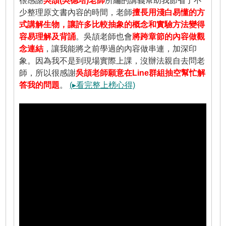
很感謝
吳頡(吳德培)老師
所編的講義幫助我節省了不
少整理原文書內容的時間，老師
擅長用淺白易懂的方
式講解生物，讓許多比較抽象的概念和實驗方法變得
容易理解及背誦
。吳頡老師也會
將跨章節的內容做觀
念連結
，讓我能將之前學過的內容做串連，加深印
象。因為我不是到現場實際上課，沒辦法親自去問老
師，所以很感謝
吳頡老師願意在Line群組抽空幫忙解
答我的問題
。
(▸看完整上榜心得)