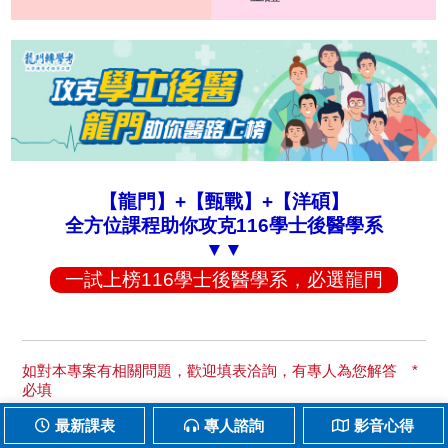
【龍門】+【甄戰】+【洋碩】
全方位課程助你攻克116學士後醫學系
▼▼
一試上榜116學士後醫學系，必選龍門
如對本專案有相關問題，歡迎填表洽詢，有專人為您解答 *
必填
最新課表
專人諮詢
影音心得
真實姓