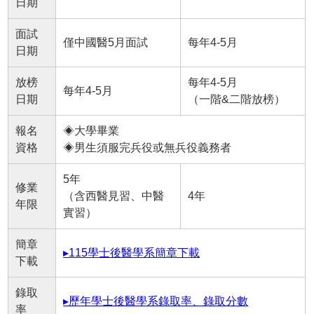
日期
面試
僅中國醫5月面試
每年4-5月
日期
放榜
每年4-5月
每年4-5月
日期
（一階&二階放榜）
報名
◈大學畢業
資格
◈男生須服完兵役或無兵役義務者
5年
修業
（含西醫見習、中醫
4年
年限
實習）
簡章
▸115學士後醫學系簡章下載
下載
錄取
▸歷年學士後醫學系錄取率、錄取分數
率