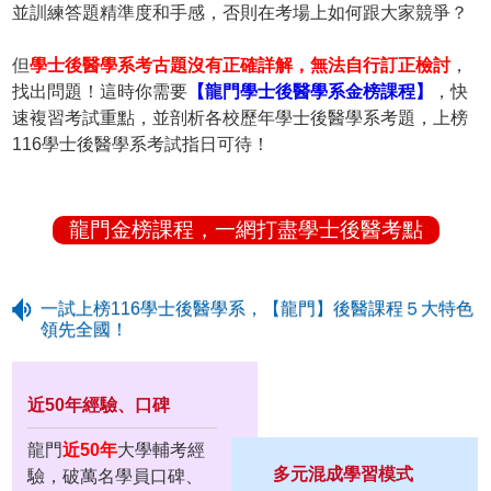
並訓練答題精準度和手感，否則在考場上如何跟大家競爭？
但
學士後醫學系考古題沒有正確詳解，無法自行訂正檢討
，
找出問題！這時你需要
【龍門學士後醫學系金榜課程】
，快
速複習考試重點，並剖析各校歷年學士後醫學系考題，上榜
116學士後醫學系考試指日可待！
龍門金榜課程，一網打盡學士後醫考點
一試上榜116學士後醫學系，【龍門】後醫課程５大特色
領先全國！
近50年經驗、口碑
龍門
近50年
大學輔考經
多元混成學習模式
驗，破萬名學員口碑、