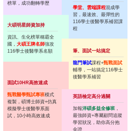
榜單，成功翻轉學歷
學堂、雲端課程
混成學
習，最速效、最彈性的
116學士後醫學系補習課
大碩明星師資加持
程
資訊、生化榜單稱霸全
國，
大碩王牌名師
強攻
筆、面試一站搞定
116學士後醫學系名額
龍門筆試
課程+
甄戰面試
輔導，一站搞定116學士
後醫學系補習
面試10HR高效速成
甄戰醫學甄試專班
模式
英語檢定高分過關
複製，碩博士師資+仿真
加報
洋碩多益全修班
，
模擬學士後醫學系面
最強師資+專屬顧問追蹤
試，10小時高效速成
學習狀況，助你高分抱
金證