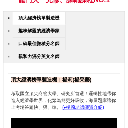
頂大經濟榜單製造機
趣味解題的經濟學家
口碑最佳微積分名師
親和力滿分英文名師
頂大經濟榜單製造機：楊莉(楊采蓁)
考取國立頂尖商管大學、研究所首選！邏輯性地帶你
進入經濟學世界，化繁為簡更好吸收，海量題庫讓你
上考場答題快、狠、準。
(▸楊莉老師師資介紹)