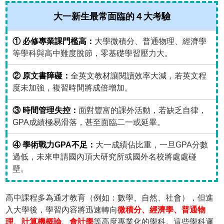
大一新生最常面臨的４大考驗
① 必修專業課門檻高：
大學微積分、普通物理、經濟學
等學科與高中難度脫節，零基礎學習壓力大。
② 原文書障礙：
全英文教材讓閱讀效率大減，若英文程
度未加強，複習時間將成倍增加。
③ 時間管理失控：
面對豐富的課外活動，若缺乏自律，
GPA成績極易滑落，甚至面臨二一或延畢。
④ 學術戰力GPA不足：
大一成績佔比重，一旦GPA分數
過低，未來申請國內頂大研究所或國外名校將處處碰
壁。
高中課程多為通才教育（例如：數學、自然、社會），但進
入大學後，學習內容將迅速轉向
微積分、經濟學、普通物
理、計算機概論、會計學
等高度專業化的學科。這些學科邏