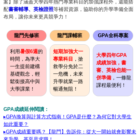
案】除了涵蓋大學四年熱門專業科目的加強課程外，還能搭
配
書審輔導、英檢證照
等補習資源，協助你的升學準備全面
布局，讓你未來更具競爭力！
龍門先修班
龍門課輔班
GPA全科專案
利用
暑假6週
的
短期加強大一
大學四年GPA
時間，為準大
專業科目
，搶
成績加強，書
一生提前建構
救學分免於二
審、英檢也能一
基礎觀念，輕
一危機，未來
併準備
，一條龍
鬆銜接高中與
升學就業一路
課程最便利！
大學課業！
暢通無阻！
GPA成績延伸閱讀：
▸GPA換算與計算方式指南！GPA是什麼？為何它對大學生
如此重要？
▸GPA成績重要嗎？【龍門】告訴你：從大一開始就會影響未
來升學，甚至是求職！