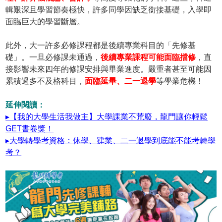
輯艱深且學習節奏極快，許多同學因缺乏銜接基礎，入學即
面臨巨大的學習斷層。
此外，大一許多必修課程都是後續專業科目的「先修基
礎」。一旦必修課未通過，
後續專業課程可能面臨擋修
，直
接影響未來四年的修課安排與畢業進度。嚴重者甚至可能因
累積過多不及格科目，
面臨延畢、二一退學
等學業危機！
延伸閱讀：
▸【我的大學生活我做主】大學課業不荒廢，龍門讓你輕鬆
GET書卷獎！
▸大學轉學考資格：休學、肄業、二一退學到底能不能考轉學
考？