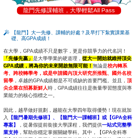
龍門先修課輔班，大學輕鬆All Pass
【龍門】大一先修、課輔的好處？及早打下紮實課業基
礎、高GPA成績！
在大學，GPA成績不只是數字，更是你競爭力的代名詞！
「先修先贏」
是大學學業的硬道理，
從大一開始就維持頂尖
GPA成績，將為你的未來開啟無限可能！
無論是
校內轉系
考、跨校轉學考，或是申請國內頂大研究所推甄、國外名校
留學
，卓越的GPA成績都是不可或缺的首要門檻。並且，
頂
尖企業在招募新鮮人
時，GPA成績往往是衡量學習態度與專
業能力的核心指標之一。
因此，越早做好規劃，越能在大學四年取得優勢！現在就加
入
【龍門暑期先修班】、【龍門大一課輔班】或【GPA全科
專案】
，從暑假提前銜接大學課程，我們提供
一站式完整學
業支持
，幫助你穩定掌握關鍵學科。其中，【GPA全科專