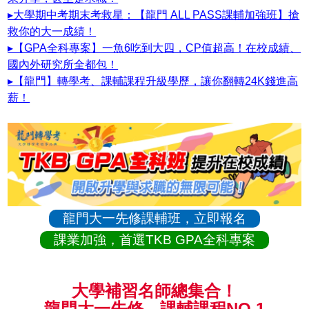
▸大學期中考期末考救星：【龍門 ALL PASS課輔加強班】搶
救你的大一成績！
▸【GPA全科專案】一魚6吃到大四，CP值超高！在校成績、
國內外研究所全都包！
▸【龍門】轉學考、課輔課程升級學歷，讓你翻轉24K錢進高
薪！
龍門大一先修課輔班，立即報名
課業加強，首選TKB GPA全科專案
大學補習名師總集合！
龍門大一先修、課輔課程NO.1