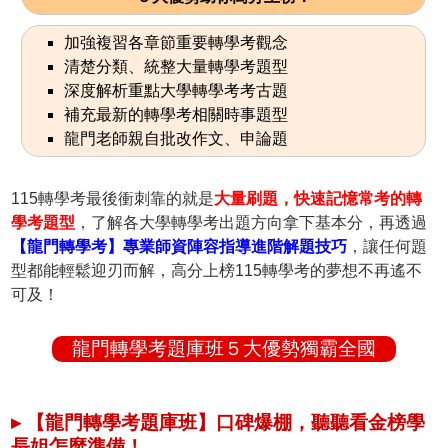
加強複習各章節重要轉學考觀念
清楚分類、統整大量轉學考題型
深度解析重點大學轉學考考古題
補充最新的轉學考相關時事題型
龍門老師親自批改作文、申論題
115轉學考最後衝刺靠的就是
大量刷題，快速記憶常考的轉
學考題型
，了解各大學轉學考出題方向拿下基本分，再透過
【龍門轉學考】專業師資陣容指導進階解題技巧
，讓任何題
型都能輕鬆迎刃而解，高分上榜115轉學考的夢想不再遙不
可及！
龍門轉學考題庫班５大優勢獨霸全國
▸ 【龍門轉學考題庫班】口碑爆棚，聽聽看金榜學
長姐怎麼準備！