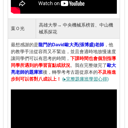
高雄大學→ 中央機械系榜首、中山機
葉Ｏ光
械系探花
最想感謝的是
龍門的David歐大亮(張博盛)老師
，他
的教學手法從容而又不緊迫，並且會適時地放慢速度
讓同學們可以有思考的時間，
下課時間也會個別指導
同學所遇到的學習盲點或狀況
。我在完整做完了
歐大
亮老師的題庫班
後，轉學考考古題從原本的
不及格進
步到可以答對八成以上！
(▸完整題庫班學習心得)