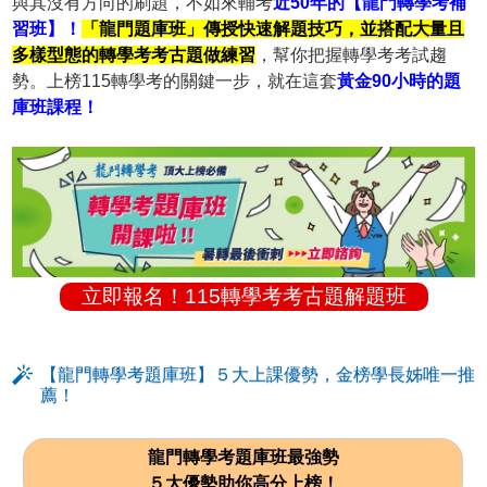
與其沒有方向的刷題，不如來輔考
近50年的【龍門轉學考補
習班】！
「龍門題庫班」傳授快速解題技巧，並搭配大量且
多樣型態的轉學考考古題做練習
，幫你把握轉學考考試趨
勢。上榜115轉學考的關鍵一步，就在這套
黃金90小時的題
庫班課程！
立即報名！115轉學考考古題解題班
【龍門轉學考題庫班】５大上課優勢，金榜學長姊唯一推
薦！
龍門轉學考題庫班最強勢
５大優勢助你高分上榜！