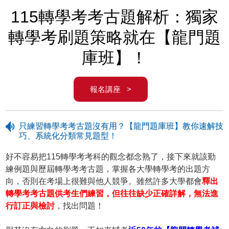
115轉學考考古題解析：獨家
轉學考刷題策略就在【龍門題
庫班】！
報名講座 >
只練習轉學考考古題沒有用？【龍門題庫班】教你速解技
巧、系統化分類常見題型！
好不容易把115轉學考考科的觀念都念熟了，接下來就該勤
練例題與歷屆轉學考考古題，掌握各大學轉學考的出題方
向，否則在考場上很難與他人競爭。雖然許多大學都會
釋出
轉學考考古題供考生們練習，但往往缺少正確詳解，無法進
行訂正與檢討
，找出問題！