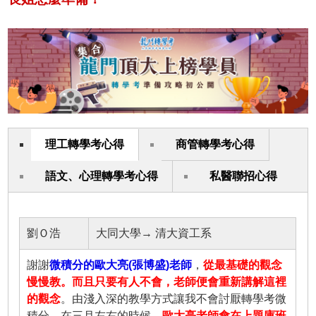
理工轉學考心得
商管轉學考心得
語文、心理轉學考心得
私醫聯招心得
劉Ｏ浩
大同大學→ 清大資工系
謝謝
微積分的歐大亮(張博盛)老師
，
從最基礎的觀念
慢慢教。而且只要有人不會，老師便會重新講解這裡
的觀念
。由淺入深的教學方式讓我不會討厭轉學考微
積分。在三月左右的時候，
歐大亮老師會在上題庫班