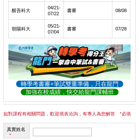
04/21-
醒吾科大
書審
08/08
07/22
05/21-
朝陽科大
書審
07/28
07/04
轉學考書審+筆試雙重準備，只在龍門
加強在校成績，快交給龍門課輔班
如對課程有相關問題，歡迎填表洽詢，有專人為您解答 *必填
真實姓名
*