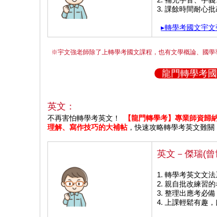
3. 課餘時間耐心
▸轉學考國文宇
※宇文強老師除了上轉學考國文課程，也有文學概論、國學
龍門轉學考國
英文：
不再害怕轉學考英文！
【龍門轉學考】專業師資歸
理解、寫作技巧的大補帖
，快速攻略轉學考英文難關
英文－傑瑞(曾
1. 轉學考英文文
2. 親自批改練習
3. 整理出應考必
4. 上課輕鬆有趣