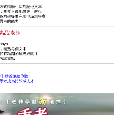
的方式讓學生深刻記憶文本
問，孜孜不倦地修改、解說
題，為同學提供完整申論題答案
性思考的能力
惠品)老師
says
背，精熟每個文本
年代有精闢的解說與闡述
、考試重點
考】榜首說給你聽！
轉學考成為跨領域人才！