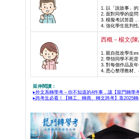
1. 以「說故事」
2. 面對同學的提
3. 模擬考試答
4. 強化學生批判
西概－楊文(陳
1. 親自批改學生es
2. 帶領同學不死
3. 對每個作品及
4. 悉心整理教材
延伸閱讀：
▸外文系轉學考－你不知道的4件事，讓【龍門轉學
▸跨考生必看！【轉工、轉商、轉文跨考】靠2025