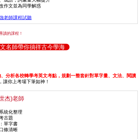
批改作文並為同學解惑
文強老師課程試聽
導讀的課程！
文名師帶你徜徉古今學海
納、分析各校轉學考英文考點，規劃一整套針對單字量、文法、閱讀
，讓你上考場下筆如神！
世杰)老師
法系統化整理
的考古題
備：單字書
，口條清晰