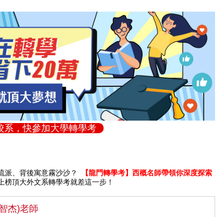
校系，快參加大學轉學考
流派、背後寓意霧沙沙？
【龍門轉學考】西概名師帶領你深度探索
上榜頂大外文系轉學考就差這一步！
智杰)老師