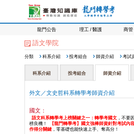
龍門公告
理工 / 醫護
商管 
語文學院
分類
科系介紹
投考組合
師資介紹
考試
科系介紹
投考組合
師資介紹
外文／文史哲科系轉學考師資介紹
國文：
語文科系轉學考上榜關鍵之一：轉學考國文
，不要
榜良機！
【龍門轉學考】國文強棒師資針對考試內
作得分關鍵
，零基礎也能快速上手、奪高分！