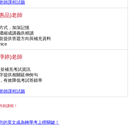
老師課程試聽
惠品)老師
課方式，加深記憶
型濃縮成講義供精讀
，並提供答題方向與補充資料
ice
淨婷)老師
互動並補充考試資訊
單字提供相關延伸例句
論，有效降低考試答錯率
老師課程試聽
作的課程！
您的英文成為轉學考上榜關鍵！