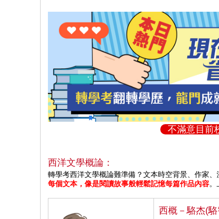
不滿意目前
西洋文學概論：
轉學考西洋文學概論難準備？文本時空背景、作家、
每個文本，像是閱讀故事般輕鬆記憶每篇作品內容
。
西概－駱杰(駱