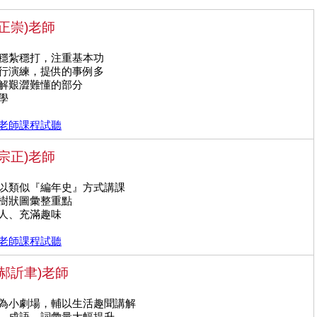
正崇)老師
程穩紮穩打，注重基本功
進行演練，提供的事例多
講解艱澀難懂的部分
學
老師課程試聽
宗正)老師
，以類似『編年史』方式講課
，樹狀圖彙整重點
近人、充滿趣味
老師課程試聽
郝訢聿)老師
化為小劇場，輔以生活趣聞講解
義、成語，詞彙量大幅提升