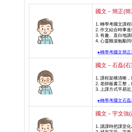
國文－簡正(簡
1. 轉學考國文課
2. 作文結合時事
3. 有趣、直白地
4. 心靈雞湯勉勵同
▸轉學考國文簡正
國文－石磊(石
1. 課程架構清晰
2. 老師板書工整
3. 上課方式平易
▸轉學考國文石磊
國文－宇文強(
1. 講課時把課堂
2. 補充字音、字