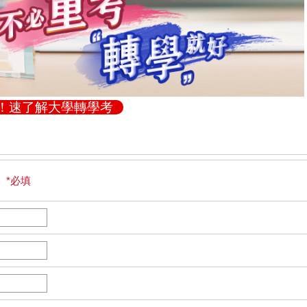
值！速了解大學轉學考
 *必填