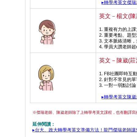
▸轉學考英文傑瑞
英文－楊文(陳
1. 重複有力的上
2. 重要考點、題
3. 文本脈絡清晰
4. 學員大讚老師超n
英文－陳崴(莊
1. FB社團即時
2. 針對不常見的
3. 一對一弱點討
▸轉學考英文陳崴
※傑瑞老師、陳崴老師除了上轉學考英文課程，也有翻譯寫
延伸閱讀：
▸台大、政大轉學考英文準備方法！龍門傑瑞老師讓