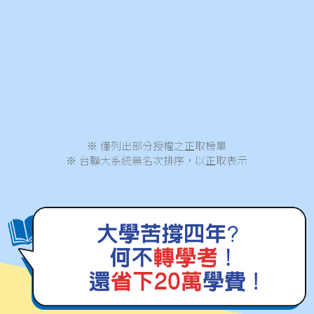
張Ｏ婷
政大應數系
榜首
李Ｏ毅
政大外交系
榜首
宋Ｏ岳
政大外交系
探花
※ 僅列出部分授權之正取榜單
※ 台聯大系統無名次排序，以正取表示