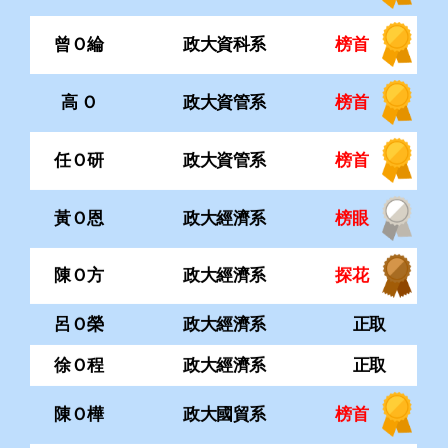
任Ｏ研
政大資管系
榜首
黃Ｏ恩
政大經濟系
榜眼
陳Ｏ方
政大經濟系
探花
呂Ｏ榮
政大經濟系
正取
徐Ｏ程
政大經濟系
正取
陳Ｏ樺
政大國貿系
榜首
羅Ｏ淵
政大國貿系
榜眼
陳Ｏ靜
政大企管系
榜首
曾Ｏ亘
政大企管系
榜首