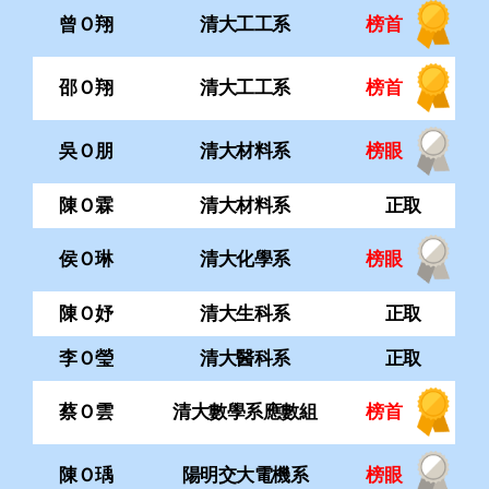
陳Ｏ霖
清大材料系
正取
侯Ｏ琳
清大化學系
榜眼
陳Ｏ妤
清大生科系
正取
李Ｏ瑩
清大醫科系
正取
蔡Ｏ雲
清大數學系應數組
榜首
陳Ｏ瑀
陽明交大電機系
榜眼
林Ｏ宇
陽明交大電機系
榜眼
陳Ｏ廷
陽明交大電機系
探花