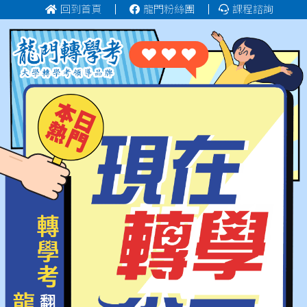
回到首頁
龍門粉絲團
課程諮詢
劉Ｏ楷
台大工管系企管組
榜首
黃Ｏ宇
台大工管系企管組
榜首
謝Ｏ佑
台大工管系科管組
榜首
陳Ｏ方
台大工管系科管組
榜首
吳Ｏ冷
台大經濟系
榜首
李Ｏ呈
台大經濟系
榜眼
林Ｏ鵬
台大經濟系
正取
林Ｏ謙
台大機械系
正取