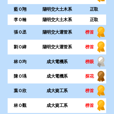
劉Ｏ緯
陽明交大運管系
榜首
林Ｏ均
成大電機系
榜眼
陳Ｏ瑀
成大電機系
探花
葉Ｏ欣
成大資工系
榜首
林Ｏ觀
成大資工系
榜首
連Ｏ涵
成大資工系
榜首
李Ｏ錡
成大資工系
榜眼
胡Ｏ揚
成大機械系
榜首