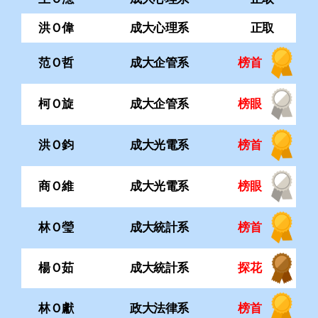
柯Ｏ旋
成大企管系
榜眼
洪Ｏ鈞
成大光電系
榜首
商Ｏ維
成大光電系
榜眼
林Ｏ瑩
成大統計系
榜首
楊Ｏ茹
成大統計系
探花
林Ｏ獻
政大法律系
榜首
曾Ｏ綸
政大資科系
榜首
高 Ｏ
政大資管系
榜首