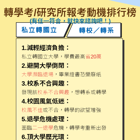
轉學考/研究所報考動機排行榜
(有任一符合，就快來諮詢吧！)
1.減輕經濟負擔：
私立轉國立大學，學費最高
省20萬
2.避開大學倒閉：
大學瀕臨退場
，畢業證書恐變廢紙
3.校系不合興趣：
發現該
校系不合興趣
，想轉系或轉學
4.校園風氣低迷：
校風不佳
或不合，轉學的欲望增強
5.退學危機處理：
面臨
二一退學
危機，轉學考重新出發
6.頂大學歷光環：