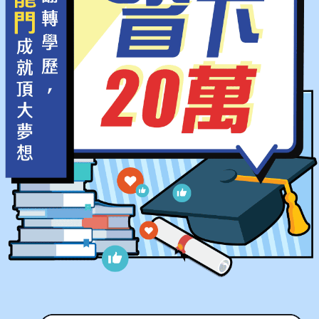
郭Ｏ煌
台大機械系
正取
江Ｏ陞
台大心理系
正取
周Ｏ瑩
台大心理系
正取
鄭Ｏ敏
台大外文系
正取
吳Ｏ諠
台大外文系
正取
吳Ｏ嘉
台大日文系
正取
俞Ｏ桓
台大化學系
榜首
周Ｏ庭
台大公衛系
正取
許Ｏ霈
台大政治系
探花
楊Ｏ衡
清大資工系
榜首