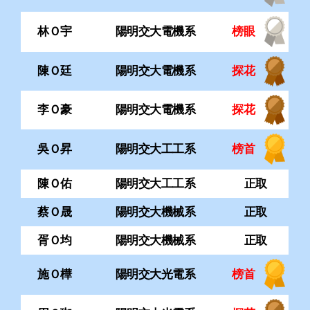
李Ｏ豪
陽明交大電機系
探花
吳Ｏ昇
陽明交大工工系
榜首
陳Ｏ佑
陽明交大工工系
正取
蔡Ｏ晟
陽明交大機械系
正取
胥Ｏ均
陽明交大機械系
正取
施Ｏ樺
陽明交大光電系
榜首
周Ｏ珈
陽明交大光電系
探花
李Ｏ和
陽明交大電子系
榜首
胡Ｏ揚
陽明交大材料系
正取