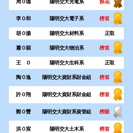
蕭Ｏ穎
陽明交大物治系
榜首
王 Ｏ
陽明交大生科系
正取
陶Ｏ逸
陽明交大資財系財金組
榜首
許Ｏ翔
陽明交大資財系財金組
榜首
鄭Ｏ豐
陽明交大資財系資管組
榜眼
洪Ｏ宸
陽明交大土木系
榜首
藍Ｏ翔
陽明交大土木系
正取
李Ｏ翰
陽明交大土木系
正取
張Ｏ丞
陽明交大運管系
榜首