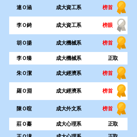
李Ｏ臻
成大機械系
正取
朱Ｏ潔
成大經濟系
榜首
羅Ｏ淵
成大經濟系
榜首
陳Ｏ暄
成大外文系
榜首
莊Ｏ蓁
成大心理系
正取
王Ｏ澺
成大心理系
正取
洪Ｏ偉
成大心理系
正取
范Ｏ哲
成大企管系
榜首