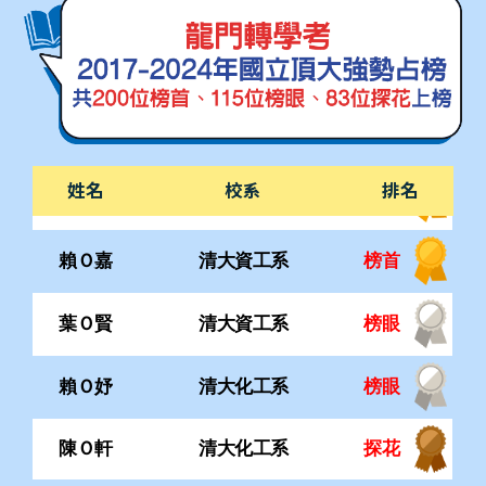
楊Ｏ慶
清大資工系
榜首
賴Ｏ嘉
清大資工系
榜首
葉Ｏ賢
清大資工系
榜眼
姓名
校系
排名
賴Ｏ妤
清大化工系
榜眼
陳Ｏ軒
清大化工系
探花
曾Ｏ翔
清大工工系
榜首
邵Ｏ翔
清大工工系
榜首
吳Ｏ朋
清大材料系
榜眼