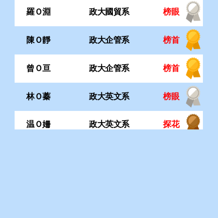
林Ｏ蓁
政大英文系
榜眼
温Ｏ姍
政大英文系
探花
李Ｏ潁
政大心理系
榜首
張Ｏ榆
政大心理系
榜眼
張Ｏ智
政大財政系
榜眼
沈Ｏ宇
政大會計系
榜首
謝Ｏ芸
政大傳播系
榜首