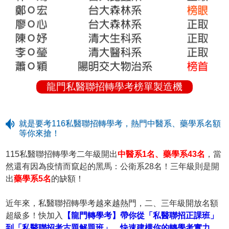
龍門私醫聯招轉學考榜單製造機
就是要考116私醫聯招轉學考，熱門中醫系、藥學系名額
等你來搶！
115私醫聯招轉學考二年級開出
中醫系1名、藥學系43名
，當
然還有因為疫情而竄起的黑馬：公衛系28名！三年級則是開
出
藥學系5名
的缺額！
近年來，私醫聯招轉學考越來越熱門，二、三年級開放名額
超級多！快加入
【龍門轉學考】帶你從「私醫聯招正課班」
到「私醫聯招考古題解題班」，快速建構你的轉學考實力
。