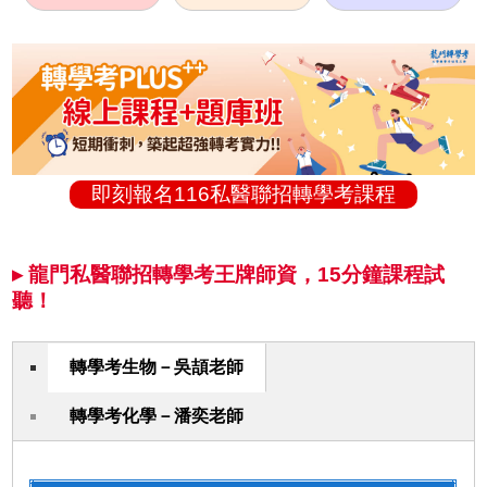
即刻報名116私醫聯招轉學考課程
▸ 龍門私醫聯招轉學考王牌師資，15分鐘課程試
聽！
轉學考生物－吳頡老師
轉學考化學－潘奕老師