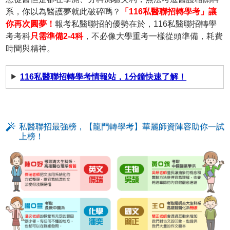
系，你以為醫護夢就此破碎嗎？
「116私醫聯招轉學考」讓
你再次圓夢！
報考私醫聯招的優勢在於，116私醫聯招轉學
考考科
只需準備2-4科
，不必像大學重考一樣從頭準備，耗費
時間與精神。
116私醫聯招轉學考情報站，1分鐘快速了解！
私醫聯招最強榜，【龍門轉學考】華麗師資陣容助你一試
上榜！