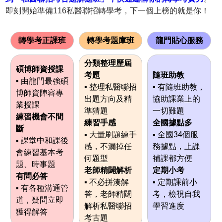
即刻開始準備116私醫聯招轉學考，下一個上榜的就是你！
轉學考正課班
轉學考題庫班
龍門貼心服務
分類整理歷屆
碩博師資授課
考題
隨班助教
▪ 由龍門最強碩
▪ 整理私醫聯招
▪ 有隨班助教，
博師資陣容專
出題方向及精
協助課業上的
業授課
準猜題
一切難題
練習機會不間
練習手感
全國據點多
斷
▪ 大量刷題練手
▪ 全國34個服
▪ 課堂中和課後
感，不漏掉任
務據點，上課
會練習基本考
何題型
補課都方便
題、時事題
老師精闢解析
定期小考
有問必答
▪ 不必拼湊解
▪ 定期課前小
▪ 有各種溝通管
答，老師精闢
考，檢視自我
道，疑問立即
解析私醫聯招
學習進度
獲得解答
考古題