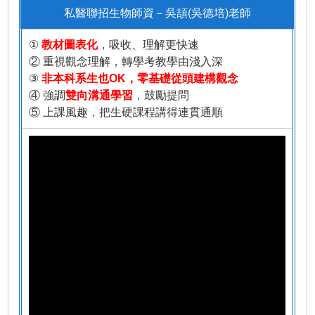
私醫聯招生物師資－吳頡(吳德培)老師
①
教材圖表化
，吸收、理解更快速
② 重視觀念理解，轉學考教學由淺入深
③
非本科系生也OK，零基礎從頭建構觀念
④ 強調
雙向溝通學習
，鼓勵提問
⑤ 上課風趣，把生硬課程講得連貫通順