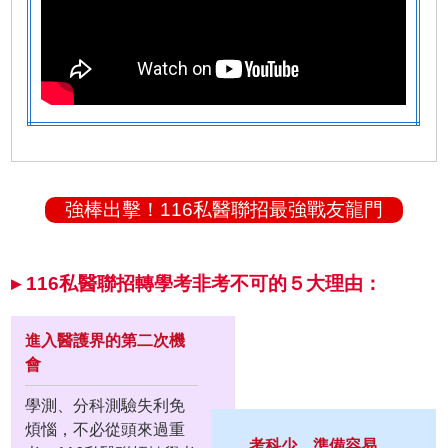
強棒出擊！116私醫聯招最強戰友龍門
▸ 116私醫聯招轉學考非考不可的５大理由：
進入醫護界的第二次機
會
學測、分科測驗失利免
煩惱，不必從頭來過重
考科少、準備容易