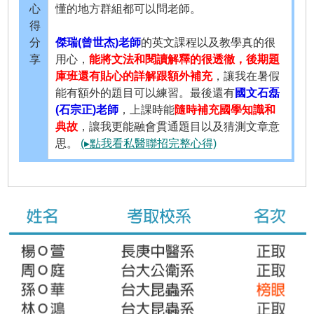
心
懂的地方群組都可以問老師。
得
分
傑瑞(曾世杰)老師
的英文課程以及教學真的很
享
用心，
能將文法和閱讀解釋的很透徹，後期題
庫班還有貼心的詳解跟額外補充
，讓我在暑假
能有額外的題目可以練習。最後還有
國文石磊
(石宗正)老師
，上課時能
隨時補充國學知識和
典故
，讓我更能融會貫通題目以及猜測文章意
思。
(▸點我看私醫聯招完整心得)