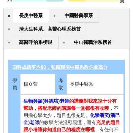
長庚中醫系
中國醫藥學系
清大生科系、高醫心理系榜首
高醫呼治系榜眼
中山醫職治系榜首
四科成績平均80，私醫聯招中醫系教你拿高分
學
考
楊Ｏ萱
長庚中醫系
員
取
生物吳頡(吳德培)老師
的講義對我來說十分有
幫助，搭配老師的講課每一堂都很有收穫
，不
用擔心學太少，題目也很充足。
化學潘奕(潘己
全)老師
的教學方法淺顯易懂，還有
充足的題目
跟小考讓你知道自己的程度在哪裡
，有任何不