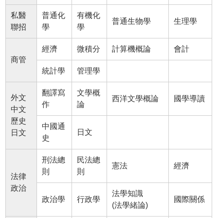
私醫
普通化
有機化
普通生物學
生理學
聯招
學
學
經濟
微積分
計算機概論
會計
商管
統計學
管理學
翻譯寫
文學概
外文
西洋文學概論
國學導讀
作
論
中文
歷史
中國通
日文
日文
史
刑法總
民法總
憲法
經濟
則
則
法律
政治
法學知識
政治學
行政學
國際關係
(法學緒論)