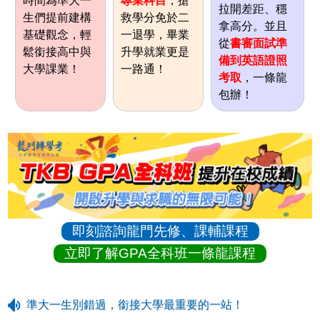
時間為準大一
專業科目
，搶
拉開差距、穩
生們提前建構
救學分免於二
拿高分。並且
基礎觀念，輕
一退學，畢業
從
書審面試準
鬆銜接高中與
升學就業更是
備到英語證照
大學課業！
一路通！
考取
，一條龍
包辦！
即刻諮詢龍門先修、課輔課程
立即了解GPA全科班一條龍課程
準大一生別錯過，銜接大學最重要的一站！