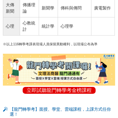
大傳
傳播理
新聞學
傳科與傳問
廣電製作
新聞
論
心教統
心理
統計學
心理學
計
※以上116轉學考課表現場人員保留異動權利，以現場公布為準
立即試聽龍門轉學考金榜課程
【龍門轉學考】面授、學堂、雲端課程，上課方式任你
選！