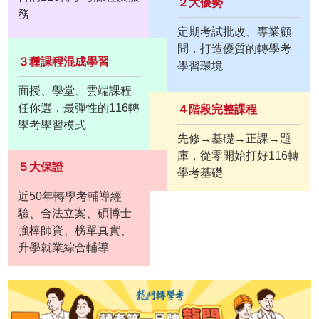
２大優勢
務
定期考試批改、專業顧
問，打造優質的轉學考
３種課程混成學習
學習環境
面授、學堂、雲端課程
任你選，最彈性的116轉
４階段完整課程
學考學習模式
先修→基礎→正課→題
庫，從零開始打好116轉
５大保證
學考基礎
近50年轉學考輔導經
驗、合法立案、碩博士
強棒師資、榜單真實、
升學就業綜合輔導