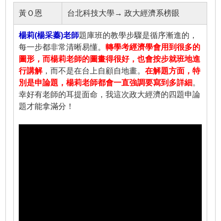
黃Ｏ恩
台北科技大學→ 政大經濟系榜眼
楊莉(楊采蓁)老師
題庫班的教學步驟是循序漸進的，
每一步都非常清晰易懂。
轉學考經濟學會用到很多的
圖形，而楊莉老師的圖畫得很好，也會按步就班地進
行講解
，而不是在台上自顧自地畫。
在解題方面，特
別是申論題，楊莉老師都會一直強調要寫到多詳細
。
幸好有老師的耳提面命，我這次政大經濟的四題申論
題才能拿滿分！