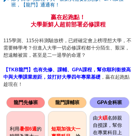
班，【龍門】通通有！
贏在起跑點！
大學新鮮人超前部署必修課程
115學測、115分科測驗放榜，已經確定會上榜理想大學，不
需要轉學考？但進入大學一切必修課程都十分陌生、艱深，
想遠離被當，甚至是二一退學的命運？
【TKB龍門】也有先修、課輔、GPA課程，幫你順利銜接高
中與大學課業差距，並打好大學四年專業基礎
，贏在起跑點
趁現在！
龍門先修班
龍門課輔班
GPA全科班
由
大碩
名師親
自授課，幫你
利用
暑假6週
的
短期加強大一
在專業科目上