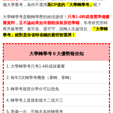
備大學重考，為何不選擇
高CP值的「大學轉學考」
呢？
大學轉學考是翻轉學歷的絕佳捷徑！
只考1-4科或僅需準備書
審資料，且不論結果如何都能保留原校學籍
，等考研究所時
再升級學歷。進可攻、退可守，扭轉人生趁現在，
「大學轉
學考」絕對是你省時省錢的最明智選擇！
大學轉學考６大優勢報你知
1. 大學轉學考只考1-4科或採書審
2. 每年2次轉學考機會（暑轉、寒轉）
3. 轉學考後部分學分可以抵免
4. 轉學考上直接銜接大二或大三
5. 準備一次，可報名多校轉學考