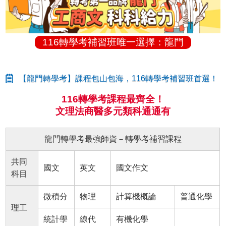
116轉學考補習班唯一選擇：龍門
【龍門轉學考】課程包山包海，116轉學考補習班首選！
116轉學考課程最齊全！
文理法商醫多元類科通通有
龍門轉學考最強師資－轉學考補習課程
共同
國文
英文
國文作文
科目
微積分
物理
計算機概論
普通化學
理工
統計學
線代
有機化學