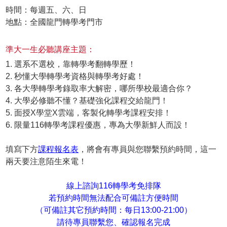
時間：每週五、六、日
地點：全國龍門轉學考門市
準大一生必聽講座主題：
1. 選系不選校，靠轉學考翻轉學歷！
2. 秒懂大學轉學考資格與轉學考好處！
3. 各大學轉學考錄取率大解密，哪所學校最適合你？
4. 大學必修聽不懂？基礎強化課程交給龍門！
5. 面授X學堂X雲端，客製化轉學考課程安排！
6. 限量116轉學考課程優惠，專為大學新鮮人而設！
填寫下方
課程報名表
，將會有專員與您聯繫預約時間，這一
兩天要注意陌生來電！
線上諮詢116轉學考免排隊
若預約時間無法配合可備註方便時間
（可備註其它預約時間：每日13:00-21:00）
請待專員聯繫您、確認報名完成