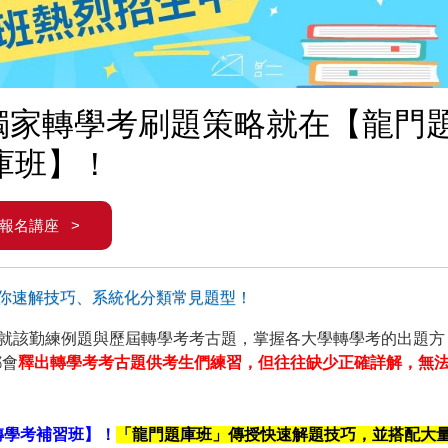
：獨家轉學考刷題策略就在【龍門
庫班】！
報名講座 >
你速解技巧、系統化分類常見題型！
來就該勤練例題與歷屆轉學考考古題，掌握各大學轉學考的出題方
都會
釋出轉學考考古題供考生們練習，但往往缺少正確詳解，無
轉學考補習班】！
「龍門題庫班」傳授快速解題技巧，並搭配大