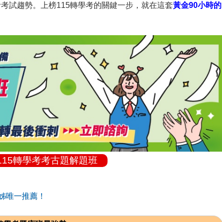
考試趨勢。上榜115轉學考的關鍵一步，就在這套
黃金90小時的
115轉學考考古題解題班
姊唯一推薦！