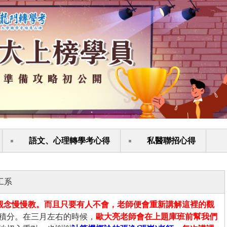
語文、心理轉學考心得
私醫聯招心得
工系
觀念慢慢教。而且只要有人不會，老師便會重新講解這裡的觀
積分。在三月左右的時候，
歐大亮老師會在上題庫班前幫我們