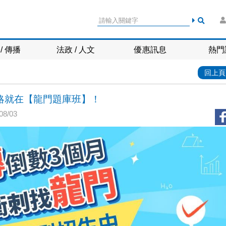
/ 傳播
法政 / 人文
優惠訊息
熱門
回上頁
略就在【龍門題庫班】！
8/03