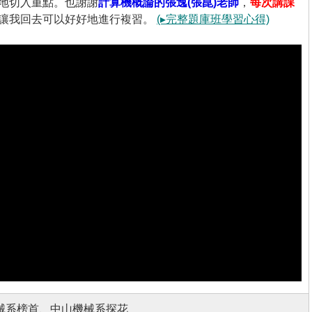
地切入重點。也謝謝
計算機概論的張逸(張崑)老師
，
每次講課
讓我回去可以好好地進行複習。
(▸完整題庫班學習心得)
械系榜首、中山機械系探花