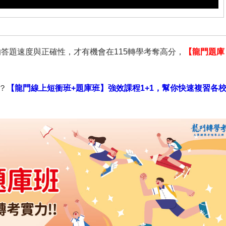
答題速度與正確性，才有機會在115轉學考奪高分，
【龍門題庫
？
【龍門線上短衝班+題庫班】強效課程1+1，幫你快速複習各