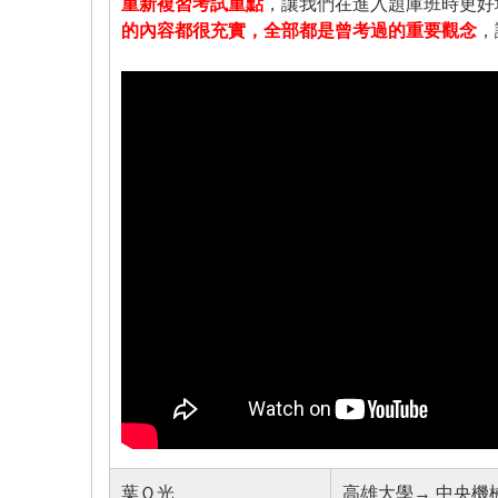
重新複習考試重點
，讓我們在進入題庫班時更好
的內容都很充實，全部都是曾考過的重要觀念
，
葉Ｏ光
高雄大學→ 中央機