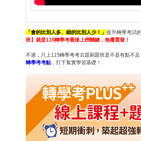
「會的比別人多、錯的比別人少！」
提升轉學考試的
班】就是115轉學考最後上榜關鍵，無庸置疑！
不過，只上115轉學考考古題刷題班是不是有點不足
轉學考考點
，打下紮實學習基礎！