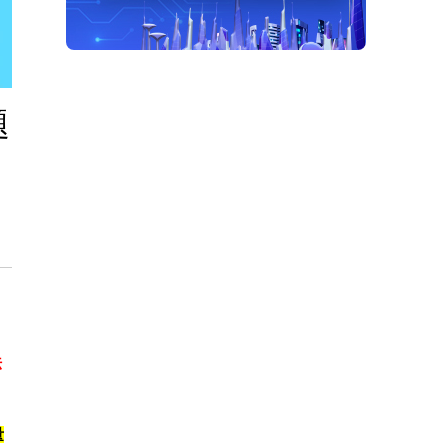
題
法
量