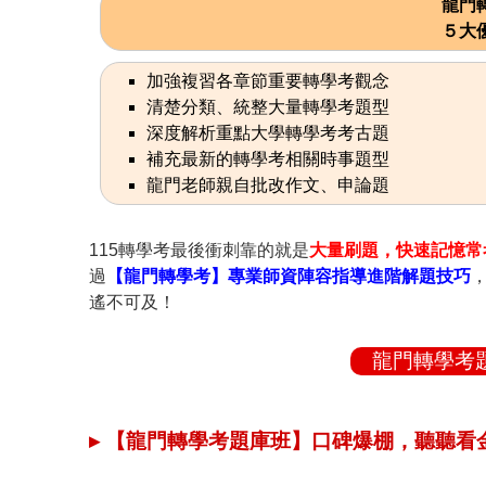
龍門
５大
加強複習各章節重要轉學考觀念
清楚分類、統整大量轉學考題型
深度解析重點大學轉學考考古題
補充最新的轉學考相關時事題型
龍門老師親自批改作文、申論題
115轉學考最後衝刺靠的就是
大量刷題，快速記憶常
過
【龍門轉學考】專業師資陣容指導進階解題技巧
遙不可及！
龍門轉學考
▸ 【龍門轉學考題庫班】口碑爆棚，聽聽看