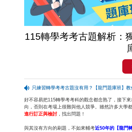
115轉學考考古題解析
只練習轉學考考古題沒有用？【龍門題庫班】教
好不容易把115轉學考考科的觀念都念熟了，接下
向，否則在考場上很難與他人競爭。雖然許多大學
進行訂正與檢討
，找出問題！
與其沒有方向的刷題，不如來輔考
近50年的【龍門