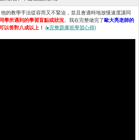
，他的教學手法從容而又不緊迫，並且會適時地放慢速度讓同
同學所遇到的學習盲點或狀況
。我在完整做完了
歐大亮老師的
可以答對八成以上！
(▸完整題庫班學習心得)