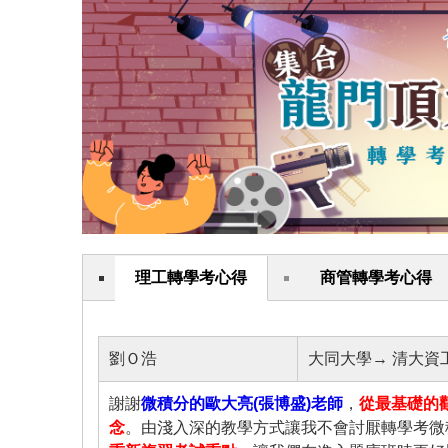
理工轉學考心得
商管轉學考心得
劉Ｏ浩
大同大學→ 清大資
謝謝
微積分的歐大亮(張博盛)老師
，
從最基礎的
念
。由淺入深的教學方式讓我不會討厭轉學考微