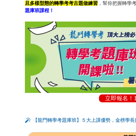
且多樣型態的轉學考考古題做練習
，幫你把握轉學考
題庫班課程！
立即報名！
【龍門轉學考題庫班】５大上課優勢，金榜學長