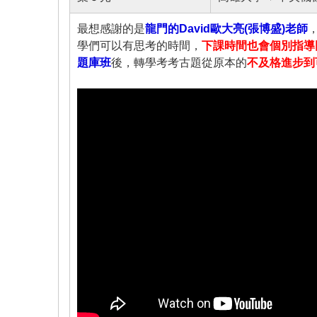
最想感謝的是
龍門的David歐大亮(張博盛)老師
學們可以有思考的時間，
下課時間也會個別指導
題庫班
後，轉學考考古題從原本的
不及格進步到