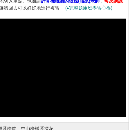
地切入重點。也謝謝
計算機概論的張逸(張崑)老師
，
每次講課
讓我回去可以好好地進行複習。
(▸完整題庫班學習心得)
械系榜首、中山機械系探花