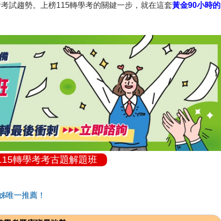
考試趨勢。上榜115轉學考的關鍵一步，就在這套
黃金90小時的
115轉學考考古題解題班
姊唯一推薦！