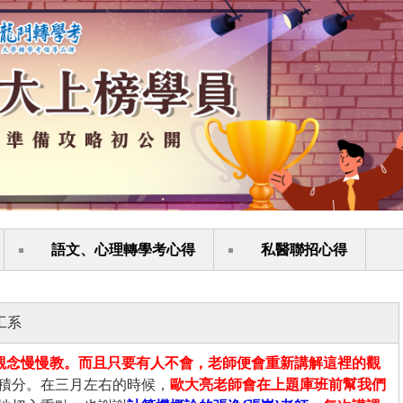
語文、心理轉學考心得
私醫聯招心得
工系
觀念慢慢教。而且只要有人不會，老師便會重新講解這裡的觀
積分。在三月左右的時候，
歐大亮老師會在上題庫班前幫我們