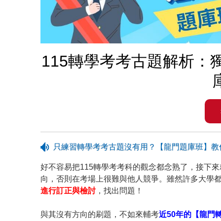
115轉學考考古題解析
只練習轉學考考古題沒有用？【龍門題庫班】教
好不容易把115轉學考考科的觀念都念熟了，接下
向，否則在考場上很難與他人競爭。雖然許多大學
進行訂正與檢討
，找出問題！
與其沒有方向的刷題，不如來輔考
近50年的【龍門