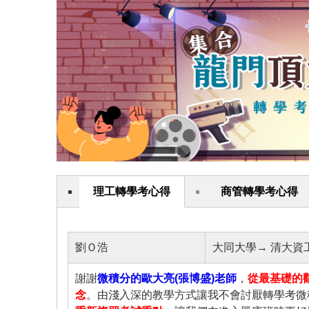
理工轉學考心得
商管轉學考心得
劉Ｏ浩
大同大學→ 清大資
謝謝
微積分的歐大亮(張博盛)老師
，
從最基礎的
念
。由淺入深的教學方式讓我不會討厭轉學考微