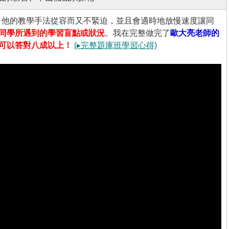
，他的教學手法從容而又不緊迫，並且會適時地放慢速度讓同
同學所遇到的學習盲點或狀況
。我在完整做完了
歐大亮老師的
可以答對八成以上！
(▸完整題庫班學習心得)