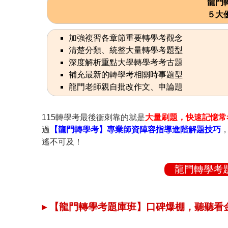
龍門
５大
加強複習各章節重要轉學考觀念
清楚分類、統整大量轉學考題型
深度解析重點大學轉學考考古題
補充最新的轉學考相關時事題型
龍門老師親自批改作文、申論題
115轉學考最後衝刺靠的就是
大量刷題，快速記憶常
過
【龍門轉學考】專業師資陣容指導進階解題技巧
遙不可及！
龍門轉學考
▸ 【龍門轉學考題庫班】口碑爆棚，聽聽看