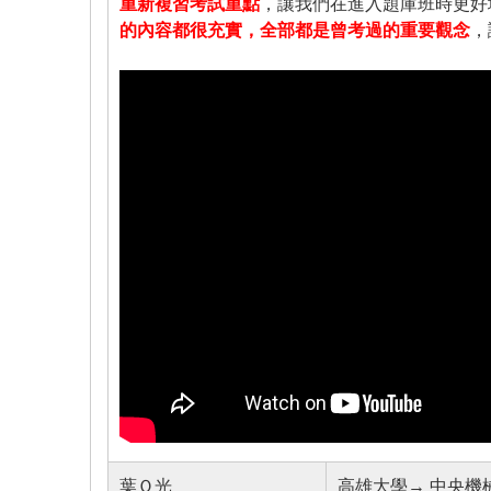
重新複習考試重點
，讓我們在進入題庫班時更好
的內容都很充實，全部都是曾考過的重要觀念
，
葉Ｏ光
高雄大學→ 中央機