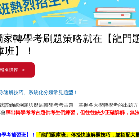
：獨家轉學考刷題策略就在【龍門
庫班】！
報名講座 >
你速解技巧、系統化分類常見題型！
來就該勤練例題與歷屆轉學考考古題，掌握各大學轉學考的出題方
都會
釋出轉學考考古題供考生們練習，但往往缺少正確詳解，無
轉學考補習班】！
「龍門題庫班」傳授快速解題技巧，並搭配大