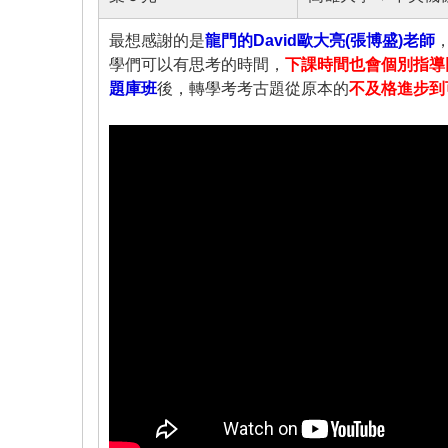
最想感謝的是
龍門的David歐大亮(張博盛)老師
學們可以有思考的時間，
下課時間也會個別指導
題庫班
後，轉學考考古題從原本的
不及格進步到