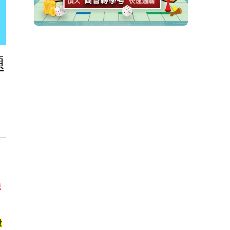
題
法
量