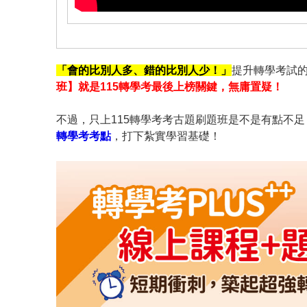
「會的比別人多、錯的比別人少！」
提升轉學考試的
班】就是115轉學考最後上榜關鍵，無庸置疑！
不過，只上115轉學考考古題刷題班是不是有點不足
轉學考考點
，打下紮實學習基礎！