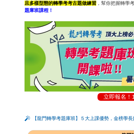
且多樣型態的轉學考考古題做練習
，幫你把握轉學考
題庫班課程！
立即報名！
【龍門轉學考題庫班】５大上課優勢，金榜學長