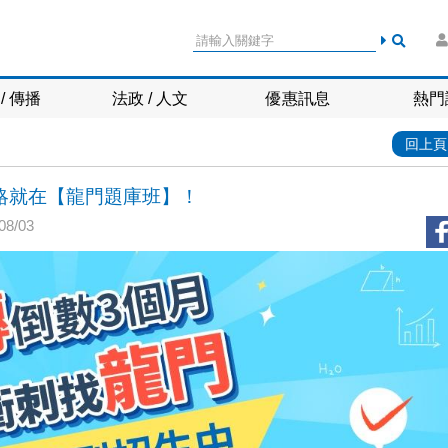
/ 傳播
法政 / 人文
優惠訊息
熱門
回上頁
略就在【龍門題庫班】！
8/03