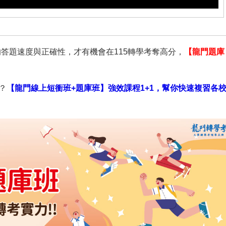
答題速度與正確性，才有機會在115轉學考奪高分，
【龍門題庫
？
【龍門線上短衝班+題庫班】強效課程1+1，幫你快速複習各