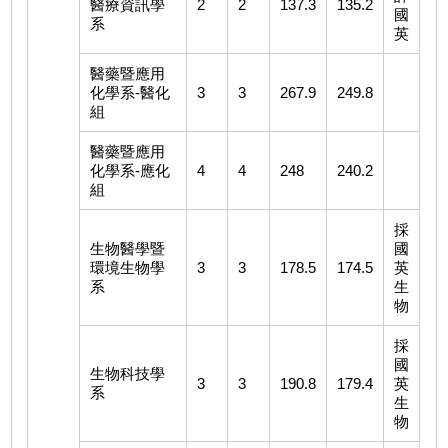
醫療資訊學
2
2
137.3
135.2
國
系
英
醫藥暨應用
化學系-醫化
3
3
267.9
249.8
組
醫藥暨應用
化學系-應化
4
4
248
240.2
組
採
生物醫學暨
國
環境生物學
3
3
178.5
174.5
英
系
生
物
採
國
生物科技學
3
3
190.8
179.4
英
系
生
物