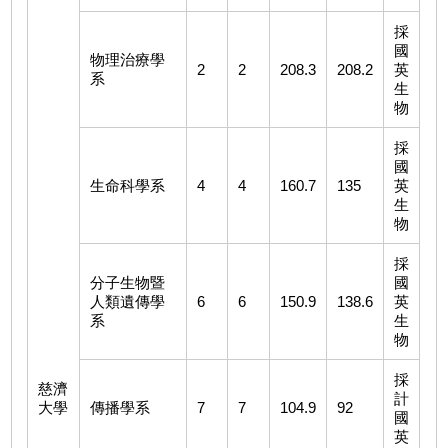
採
國
物理治療學
2
2
208.3
208.2
英
系
生
物
採
國
生命科學系
4
4
160.7
135
英
生
物
採
分子生物暨
國
人類遺傳學
6
6
150.9
138.6
英
系
生
物
採
慈濟
計
大學
傳播學系
7
7
104.9
92
國
英