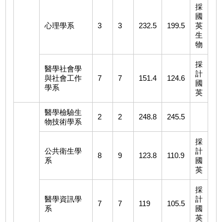
採
國
心理學系
3
3
232.5
199.5
英
生
物
採
醫學社會學
計
與社會工作
7
7
151.4
124.6
國
學系
英
醫學檢驗生
2
2
248.8
245.5
物技術學系
採
公共衛生學
計
8
9
123.8
110.9
系
國
英
採
醫學資訊學
計
7
7
119
105.5
系
國
英