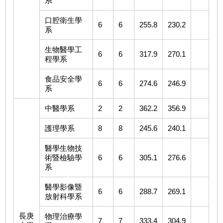
系
口腔衛生學
6
6
255.8
230.2
系
生物醫學工
6
6
317.9
270.1
程學系
食品安全學
6
6
274.6
246.9
系
中醫學系
2
2
362.2
356.9
護理學系
8
8
245.6
240.1
醫學生物技
術暨檢驗學
6
6
305.1
276.6
系
醫學影像暨
6
6
288.7
269.1
放射科學系
長庚
物理治療學
7
7
333.4
304.9