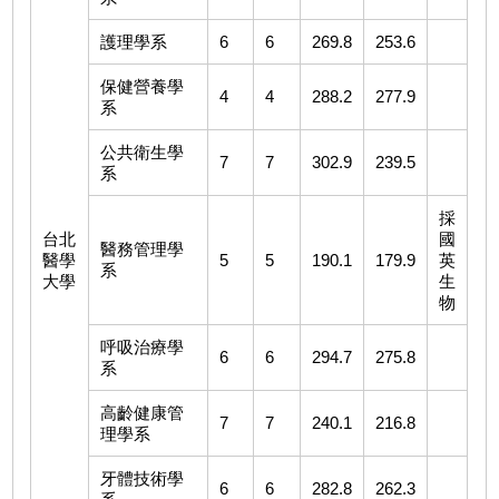
護理學系
6
6
269.8
253.6
保健營養學
4
4
288.2
277.9
系
公共衛生學
7
7
302.9
239.5
系
採
台北
國
醫務管理學
醫學
5
5
190.1
179.9
英
系
大學
生
物
呼吸治療學
6
6
294.7
275.8
系
高齡健康管
7
7
240.1
216.8
理學系
牙體技術學
6
6
282.8
262.3