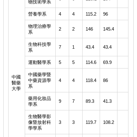
物技術學系
營養學系
4
4
115.2
96
物理治療學
2
2
146
145.4
系
生物科技學
7
1
43.4
43.4
系
運動醫學系
5
5
114.6
69.9
中國藥學暨
中國
中藥資源學
4
4
118.4
86
醫藥
系
大學
藥用化妝品
9
7
89.3
41.3
學系
生物醫學影
像暨放射科
3
3
119.7
108.2
學學系