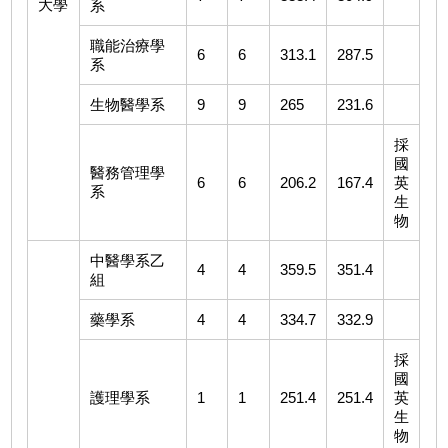
大學
系
職能治療學
6
6
313.1
287.5
系
生物醫學系
9
9
265
231.6
採
國
醫務管理學
6
6
206.2
167.4
英
系
生
物
中醫學系乙
4
4
359.5
351.4
組
藥學系
4
4
334.7
332.9
採
國
護理學系
1
1
251.4
251.4
英
生
物