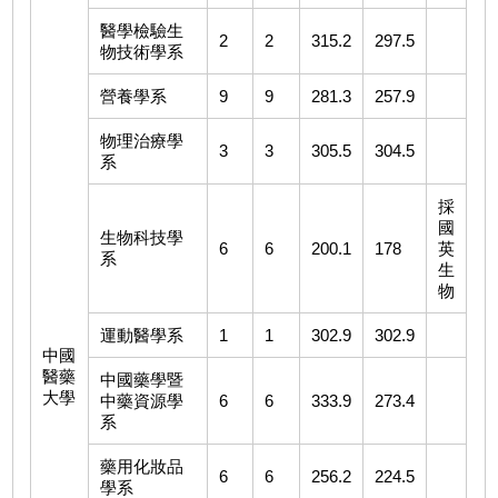
醫學檢驗生
2
2
315.2
297.5
物技術學系
營養學系
9
9
281.3
257.9
物理治療學
3
3
305.5
304.5
系
採
國
生物科技學
6
6
200.1
178
英
系
生
物
運動醫學系
1
1
302.9
302.9
中國
醫藥
中國藥學暨
大學
中藥資源學
6
6
333.9
273.4
系
藥用化妝品
6
6
256.2
224.5
學系