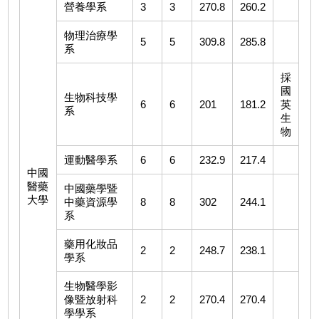
營養學系
3
3
270.8
260.2
物理治療學
5
5
309.8
285.8
系
採
國
生物科技學
6
6
201
181.2
英
系
生
物
運動醫學系
6
6
232.9
217.4
中國
醫藥
中國藥學暨
大學
中藥資源學
8
8
302
244.1
系
藥用化妝品
2
2
248.7
238.1
學系
生物醫學影
像暨放射科
2
2
270.4
270.4
學學系