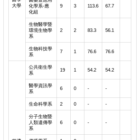
大學
化學系-應
9
3
113.6
67.7
化組
生物醫學暨
環境生物學
2
2
83.3
56.1
系
生物科技學
7
1
76.6
76.6
系
公共衛生學
19
1
54.2
54.2
系
醫學資訊學
6
0
-
-
系
生命科學系
2
0
-
-
分子生物暨
人類遺傳學
6
0
-
-
系