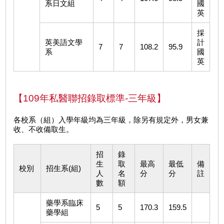
系日文組
國
英
採
英美語文學
計
7
7
108.2
95.9
系
國
英
【109年私醫聯招錄取標準-三年級】
各校系（組）入學年級均為三年級，除另有規定外，男女兼
收、不收備取生。
招
錄
生
取
最高
最低
備
校別
招生系(組)
人
名
分
分
註
數
額
藥學系臨床
5
5
170.3
159.5
藥學組