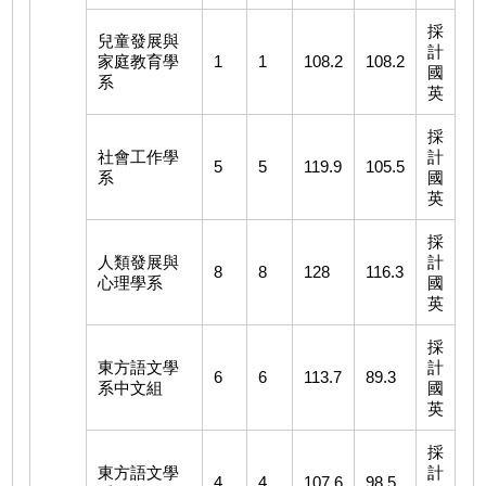
採
兒童發展與
計
家庭教育學
1
1
108.2
108.2
國
系
英
採
社會工作學
計
5
5
119.9
105.5
系
國
英
採
人類發展與
計
8
8
128
116.3
心理學系
國
英
採
東方語文學
計
6
6
113.7
89.3
系中文組
國
英
採
東方語文學
計
4
4
107.6
98.5