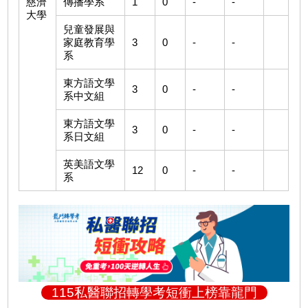
慈濟
傳播學系
1
0
-
-
大學
兒童發展與
家庭教育學
3
0
-
-
系
東方語文學
3
0
-
-
系中文組
東方語文學
3
0
-
-
系日文組
英美語文學
12
0
-
-
系
115私醫聯招轉學考短衝上榜靠龍門