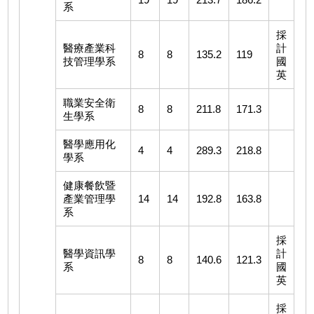
系
採
醫療產業科
計
8
8
135.2
119
技管理學系
國
英
職業安全衛
8
8
211.8
171.3
生學系
醫學應用化
4
4
289.3
218.8
學系
健康餐飲暨
產業管理學
14
14
192.8
163.8
系
採
醫學資訊學
計
8
8
140.6
121.3
系
國
英
採