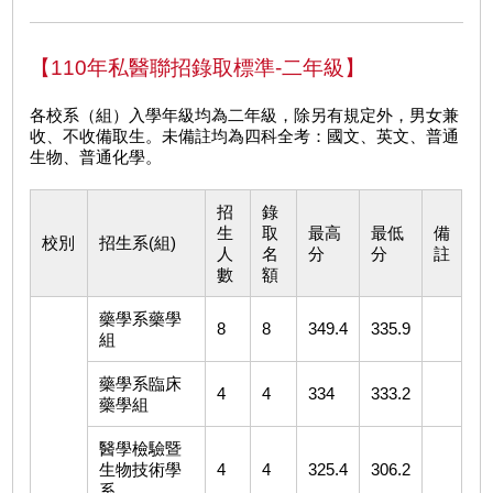
【110年私醫聯招錄取標準-二年級】
各校系（組）入學年級均為二年級，除另有規定外，男女兼
收、不收備取生。未備註均為四科全考：國文、英文、普通
生物、普通化學。
招
錄
生
取
最高
最低
備
校別
招生系(組)
人
名
分
分
註
數
額
藥學系藥學
8
8
349.4
335.9
組
藥學系臨床
4
4
334
333.2
藥學組
醫學檢驗暨
生物技術學
4
4
325.4
306.2
系