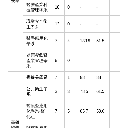
大學
醫療產業科
18
0
-
-
技管理學系
職業安全衛
13
0
-
-
生學系
醫學應用化
7
4
133.9
51.5
學系
健康餐飲暨
產業管理學
6
0
-
-
系
香粧品學系
7
1
88
88
公共衛生學
3
3
78.5
61.9
系
醫藥暨應用
化學系-醫
7
5
85.7
59.6
化組
高雄
醫學
醫藥暨應用