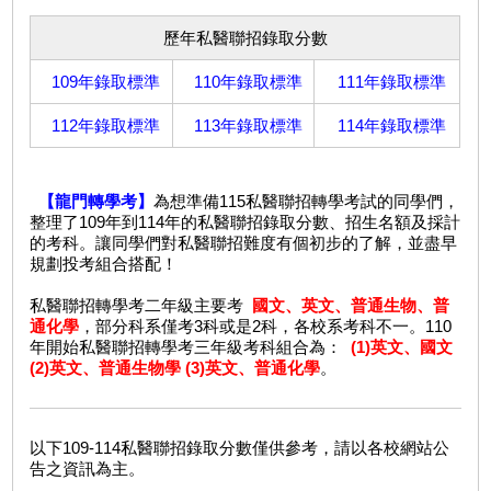
歷年私醫聯招錄取分數
109年錄取標準
110年錄取標準
111年錄取標準
112年錄取標準
113年錄取標準
114年錄取標準
【龍門轉學考】
為想準備115私醫聯招轉學考試的同學們，
整理了109年到114年的私醫聯招錄取分數、招生名額及採計
的考科。讓同學們對私醫聯招難度有個初步的了解，並盡早
規劃投考組合搭配！
私醫聯招轉學考二年級主要考
國文、英文、普通生物、普
通化學
，部分科系僅考3科或是2科，各校系考科不一。110
年開始私醫聯招轉學考三年級考科組合為：
(1)英文、國文
(2)英文、普通生物學 (3)英文、普通化學
。
以下109-114私醫聯招錄取分數僅供參考，請以各校網站公
告之資訊為主。