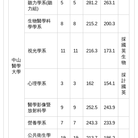
聽力學系(聽
5
5
281.2
263.1
力組)
生物醫學科
8
8
215.2
200.3
學學系
採
國
視光學系
11
11
216.3
173.1
英
生
中山
物
醫學
大學
採
計
心理學系
3
3
162
154.1
國
英
醫學影像暨
9
9
252.5
243.9
放射科學
營養學系
7
7
243.3
233.9
公共衛生學
19
19
213.7
186.2