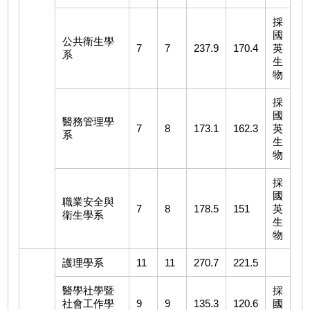
採
國
公共衛生學
7
7
237.9
170.4
英
系
生
物
採
國
醫務管理學
7
8
173.1
162.3
英
系
生
物
採
國
職業安全與
7
8
178.5
151
英
衛生學系
生
物
護理學系
11
11
270.7
221.5
醫學社學暨
採
社會工作學
9
9
135.3
120.6
國