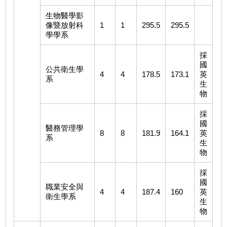
生物醫學影
像暨放射科
1
1
295.5
295.5
學學系
採
國
公共衛生學
4
4
178.5
173.1
英
系
生
物
採
國
醫務管理學
8
8
181.9
164.1
英
系
生
物
採
國
職業安全與
4
4
187.4
160
英
衛生學系
生
物