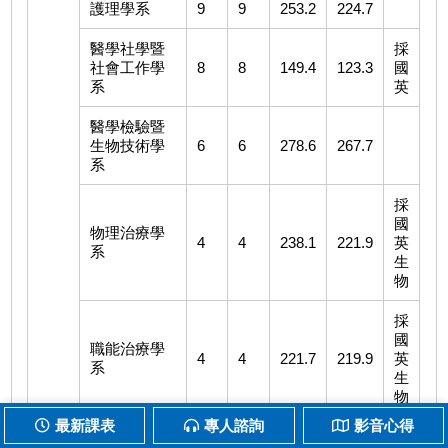
護理學系
9
9
253.2
224.7
醫學社學暨
採
社會工作學
8
8
149.4
123.3
國
系
英
醫學檢驗暨
生物技術學
6
6
278.6
267.7
系
採
國
物理治療學
4
4
238.1
221.9
英
系
生
物
採
國
職能治療學
4
4
221.7
219.9
英
系
生
物
最新課表
專人諮詢
影音心得
語言治療與