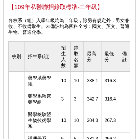
【109年私醫聯招錄取標準-二年級】
各校系（組）入學年級均為二年級，除另有規定外，男女兼
收、不收備取生。未備註均為四科全考：國文、英文、普通
生物、普通化學。
招
錄
生
取
最高
最低
備
校別
招生系(組)
人
名
分
分
註
數
額
藥學系藥學
10
10
338.1
316.3
組
藥學系臨床
3
3
342.7
316.4
藥學組
醫學檢驗暨
生物技術學
10
10
304.9
267.3
系
護理學系
5
5
281.3
256.2