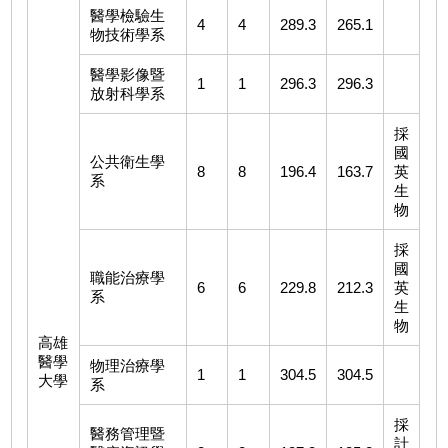
醫學檢驗生
4
4
289.3
265.1
物技術學系
醫學影像暨
1
1
296.3
296.3
放射科學系
採
國
公共衛生學
8
8
196.4
163.7
英
系
生
物
採
國
職能治療學
6
6
229.8
212.3
英
系
生
物
高雄
醫學
物理治療學
1
1
304.5
304.5
大學
系
採
醫務管理暨
計