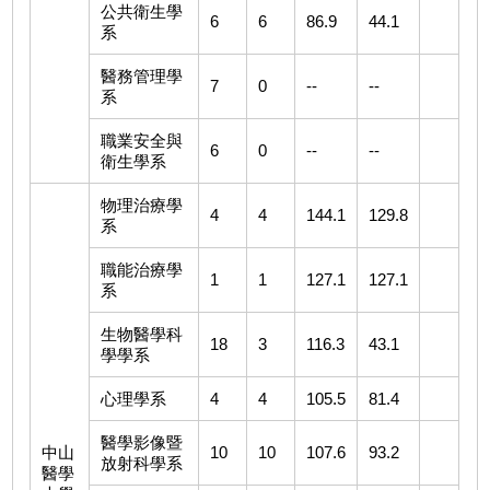
公共衛生學
6
6
86.9
44.1
系
醫務管理學
7
0
--
--
系
職業安全與
6
0
--
--
衛生學系
物理治療學
4
4
144.1
129.8
系
職能治療學
1
1
127.1
127.1
系
生物醫學科
18
3
116.3
43.1
學學系
心理學系
4
4
105.5
81.4
醫學影像暨
中山
10
10
107.6
93.2
放射科學系
醫學