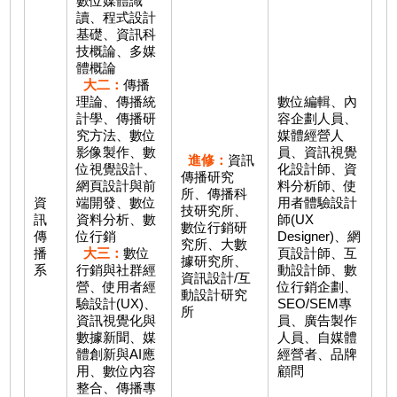
數位媒體識
讀、程式設計
基礎、資訊科
技概論、多媒
體概論
大二：
傳播
理論、傳播統
數位編輯、內
計學、傳播研
容企劃人員、
究方法、數位
媒體經營人
影像製作、數
員、資訊視覺
進修：
資訊
位視覺設計、
化設計師、資
傳播研究
網頁設計與前
料分析師、使
所、傳播科
資
端開發、數位
用者體驗設計
技研究所、
訊
資料分析、數
師(UX
數位行銷研
傳
位行銷
Designer)、網
究所、大數
播
大三：
數位
頁設計師、互
據研究所、
系
行銷與社群經
動設計師、數
資訊設計/互
營、使用者經
位行銷企劃、
動設計研究
驗設計(UX)、
SEO/SEM專
所
資訊視覺化與
員、廣告製作
數據新聞、媒
人員、自媒體
體創新與AI應
經營者、品牌
用、數位內容
顧問
整合、傳播專