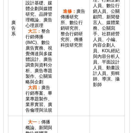
設計基礎、媒
人員、數位行
體企劃與媒體
進修：
廣告
銷人員、公關
研究、品牌管
傳播研究
顧問、新聞發
理概論、廣告
廣
所、數位行
言人、媒體業
心理原理
告
銷研究所、
務、公關寫
大三：
整合
系
整合行銷研
手、社群經營
行銷傳播
究所、傳播
人員、小編、
(IMC)、數位
科技研究所
內容企劃人
廣告實務、視
員、KOL經紀
覺傳達與多媒
與內容分析人
體設計、廣告
員、平面設計
調查與資料分
人員、動畫設
析、廣告專題
計人員、剪輯
製作、公關策
師、導演、攝
略與企劃
影師
大四：
廣告
行銷專案、畢
業專題製作、
業界實習、廣
告倫理與法規
大一：
傳播
概論、新聞與