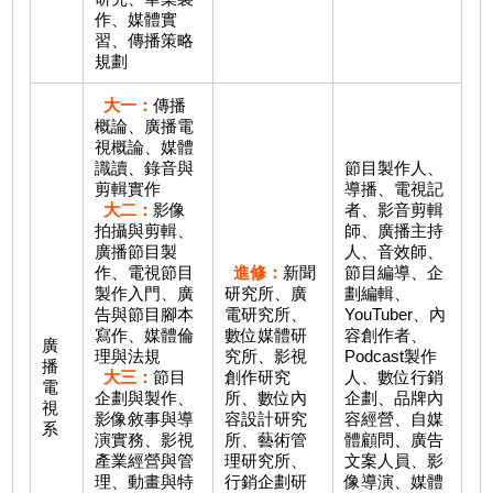
作、媒體實
習、傳播策略
規劃
大一：
傳播
概論、廣播電
視概論、媒體
識讀、錄音與
節目製作人、
剪輯實作
導播、電視記
大二：
影像
者、影音剪輯
拍攝與剪輯、
師、廣播主持
廣播節目製
人、音效師、
作、電視節目
進修：
新聞
節目編導、企
製作入門、廣
研究所、廣
劃編輯、
告與節目腳本
電研究所、
YouTuber、內
寫作、媒體倫
數位媒體研
容創作者、
廣
理與法規
究所、影視
Podcast製作
播
大三：
節目
創作研究
人、數位行銷
電
企劃與製作、
所、數位內
企劃、品牌內
視
影像敘事與導
容設計研究
容經營、自媒
系
演實務、影視
所、藝術管
體顧問、廣告
產業經營與管
理研究所、
文案人員、影
理、動畫與特
行銷企劃研
像導演、媒體