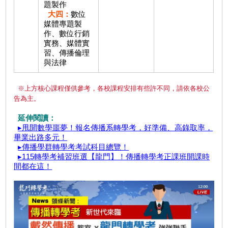
題製作
大四：
數位
媒體專題製
作、數位行銷
實務、媒體實
習、傳播倫理
與法律
※上方核心課程僅供參考，各校課程安排有些許不同，請依各校公
告為主。
延伸閱讀：
▸甩開數學噩夢！報名傳播系轉學考，好準備、高錄取率，
畢業出路多元！
▸傳播學群轉學考考試科目總覽！
▸115轉學考補習班選【龍門】！傳播轉學考正課班開課時
間都在這！