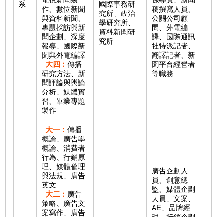
系
國際事務研
作、數位新聞
稿撰寫人員、
究所、政治
與資料新聞、
公關公司顧
學研究所、
專題採訪與新
問、外電編
資料新聞研
聞企劃、深度
譯、國際通訊
究所
報導、國際新
社特派記者、
聞與外電編譯
翻譯記者、新
大四：
傳播
聞平台經營者
研究方法、新
等職務
聞評論與輿論
分析、媒體實
習、畢業專題
製作
大一：
傳播
概論、廣告學
概論、消費者
行為、行銷原
理、媒體倫理
廣告企劃人
與法規、廣告
員、創意總
英文
監、媒體企劃
大二：
廣告
人員、文案、
策略、廣告文
AE、品牌經
案寫作、廣告
理、行銷企劃