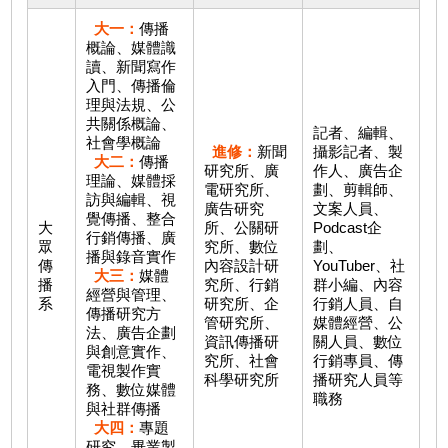
大一：
傳播
概論、媒體識
讀、新聞寫作
入門、傳播倫
理與法規、公
共關係概論、
記者、編輯、
社會學概論
進修：
新聞
攝影記者、製
大二：
傳播
研究所、廣
作人、廣告企
理論、媒體採
電研究所、
劃、剪輯師、
訪與編輯、視
廣告研究
文案人員、
覺傳播、整合
大
所、公關研
Podcast企
行銷傳播、廣
眾
究所、數位
劃、
播與錄音實作
傳
內容設計研
YouTuber、社
大三：
媒體
播
究所、行銷
群小編、內容
經營與管理、
系
研究所、企
行銷人員、自
傳播研究方
管研究所、
媒體經營、公
法、廣告企劃
資訊傳播研
關人員、數位
與創意實作、
究所、社會
行銷專員、傳
電視製作實
科學研究所
播研究人員等
務、數位媒體
職務
與社群傳播
大四：
專題
研究、畢業製