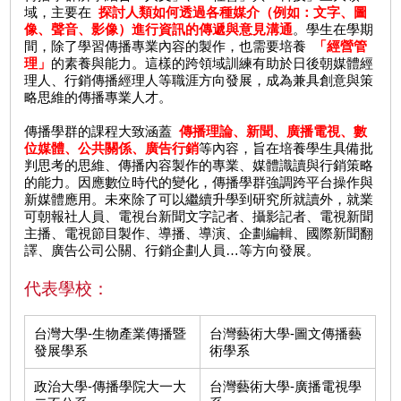
域，主要在
探討人類如何透過各種媒介（例如：文字、圖
像、聲音、影像）進行資訊的傳遞與意見溝通
。學生在學期
間，除了學習傳播專業內容的製作，也需要培養
「經營管
理」
的素養與能力。這樣的跨領域訓練有助於日後朝媒體經
理人、行銷傳播經理人等職涯方向發展，成為兼具創意與策
略思維的傳播專業人才。
傳播學群的課程大致涵蓋
傳播理論、新聞、廣播電視、數
位媒體、公共關係、廣告行銷
等內容，旨在培養學生具備批
判思考的思維、傳播內容製作的專業、媒體識讀與行銷策略
的能力。因應數位時代的變化，傳播學群強調跨平台操作與
新媒體應用。未來除了可以繼續升學到研究所就讀外，就業
可朝報社人員、電視台新聞文字記者、攝影記者、電視新聞
主播、電視節目製作、導播、導演、企劃編輯、國際新聞翻
譯、廣告公司公關、行銷企劃人員…等方向發展。
代表學校：
台灣大學-生物產業傳播暨
台灣藝術大學-圖文傳播藝
發展學系
術學系
政治大學-傳播學院大一大
台灣藝術大學-廣播電視學