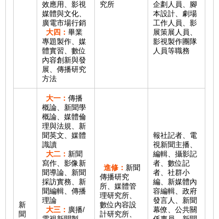
效應用、影視
究所
企劃人員、腳
媒體與文化、
本設計、劇場
廣電市場行銷
工作人員、影
大四：
畢業
展策展人員、
專題製作、媒
影視製作團隊
體實習、數位
人員等職務
內容創新與發
展、傳播研究
方法
大一：
傳播
概論、新聞學
概論、媒體倫
理與法規、新
聞英文、媒體
報社記者、電
識讀
視新聞主播、
大二：
新聞
編輯、攝影記
寫作、影像新
者、數位記
進修：
新聞
聞導論、新聞
者、社群小
傳播研究
採訪實務、新
編、新媒體內
所、媒體管
聞編輯、傳播
容編輯、政府
理研究所、
理論
發言人、新聞
新
數位內容設
大三：
廣播/
幕僚、公共關
聞
計研究所、
電視新聞製
係專員、新聞