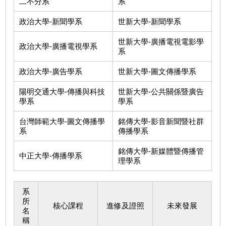
二不分系
系
政治大學-新聞學系
世新大學-新聞學系
世新大學-廣播電視電影學
政治大學-廣播電視學系
系
政治大學-廣告學系
世新大學-圖文傳播學系
陽明交通大學-傳播與科技
世新大學-公共關係暨廣告
學系
學系
台灣師範大學-圖文傳播學
銘傳大學-影音新聞暨社群
系
傳播學系
銘傳大學-新媒體暨傳播管
中正大學-傳播學系
理學系
系
所
核心課程
進修及證照
未來發展
名
稱