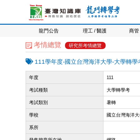
龍門公告
理工 / 醫護
商管 
考情總覽
研究所考情總覽
111學年度-國立台灣海洋大學-大學轉
年度
111
考試種類
大學轉學考
考試類別
暑轉
學校
國立台灣海洋大
系所
發售簡章所在地
網路