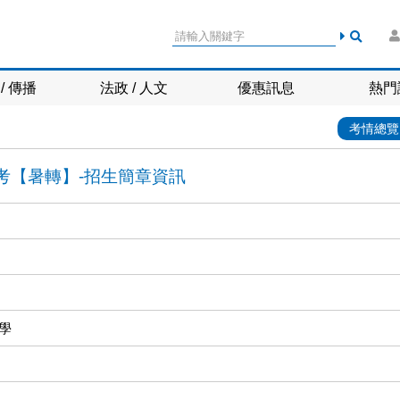
/ 傳播
法政 / 人文
優惠訊息
熱門
考情總覽
學考【暑轉】-招生簡章資訊
學