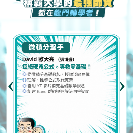
微積分聖手
David 歐大亮
（張博盛）
拒絕硬背公式，專救零基礎！
‹
›
從微積分基礎教起，授課淺顯易懂
理解、推導公式取代死背
善用 YT 影片補充基礎數學觀念
創建 Band 群組迅速解決同學疑問