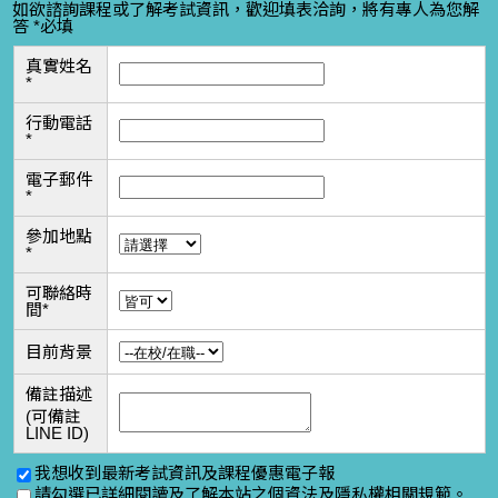
如欲諮詢課程或了解考試資訊，歡迎填表洽詢，將有專人為您解
答 *必填
真實姓名
*
行動電話
*
電子郵件
*
參加地點
*
可聯絡時
間
*
目前背景
備註描述
(可備註
LINE ID)
我想收到最新考試資訊及課程優惠電子報
請勾選已詳細閱讀及了解本站之
個資法及隱私權相關規範
。