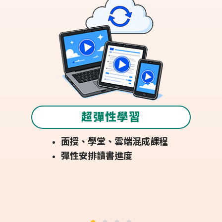
神隊友師資
碩博級名師授課
專救０基礎
拿書卷獎不是夢