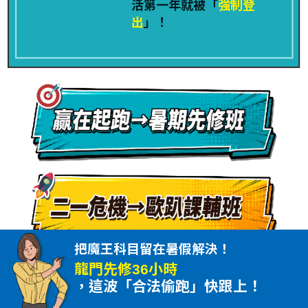
活第一年就被「
強制登
出
」！
把魔王科目留在暑假解決！
龍門先修36小時
，這波「合法偷跑」快跟上！