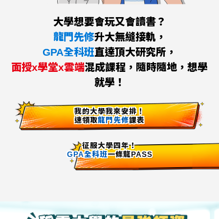
大學想要會玩又會讀書？
龍門先修
升大無縫接軌，
GPA全科班
直達頂大研究所，
面授x學堂x雲端
混成課程，隨時隨地，想學
就學！
我的大學我來安排！
速領取
龍門先修
課表
征服大學四年！
GPA全科班
一條龍PASS