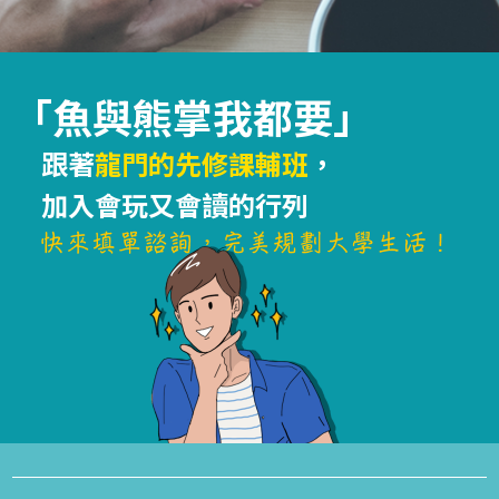
「魚與熊掌我都要」
跟著
龍門的先修課輔班
，
加入會玩又會讀的行列