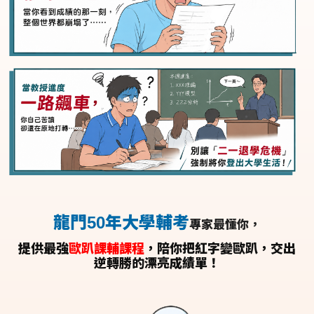
龍門50年大學輔考
專家最懂你，
提供最強
歐趴課輔課程
，陪你把紅字變歐趴，交出
逆轉勝的漂亮成績單！