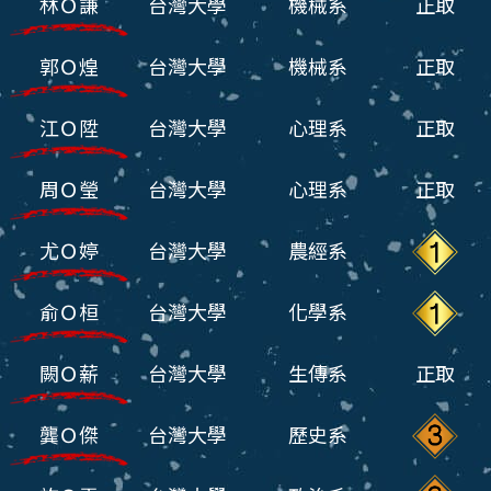
林Ｏ謙
台灣大學
機械系
正取
郭Ｏ煌
台灣大學
機械系
正取
江Ｏ陞
台灣大學
心理系
正取
周Ｏ瑩
台灣大學
心理系
正取
尤Ｏ婷
台灣大學
農經系
俞Ｏ桓
台灣大學
化學系
闕Ｏ薪
台灣大學
生傳系
正取
龔Ｏ傑
台灣大學
歷史系