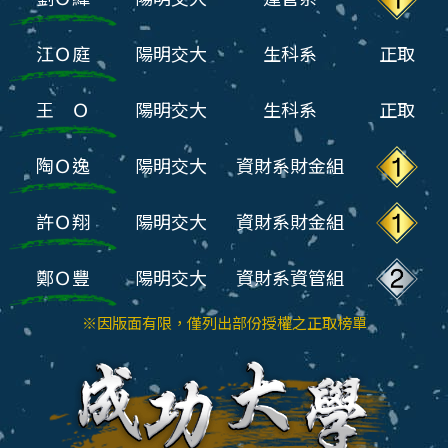
江Ｏ庭
陽明交大
生科系
正取
王 Ｏ
陽明交大
生科系
正取
陶Ｏ逸
陽明交大
資財系財金組
許Ｏ翔
陽明交大
資財系財金組
鄭Ｏ豐
陽明交大
資財系資管組
※因版面有限，僅列出部份授權之正取榜單