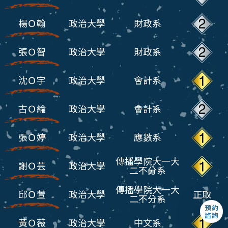
楊Ｏ翰
政治大學
財政系
張Ｏ智
政治大學
財政系
沈Ｏ宇
政治大學
會計系
古Ｏ綸
政治大學
會計系
張Ｏ婷
政治大學
應數系
傳播學院大一大
謝Ｏ芸
政治大學
二不分系
傳播學院大一大
邱Ｏ萱
政治大學
正取
二不分系
預約
諮詢
黃Ｏ薇
政治大學
中文系