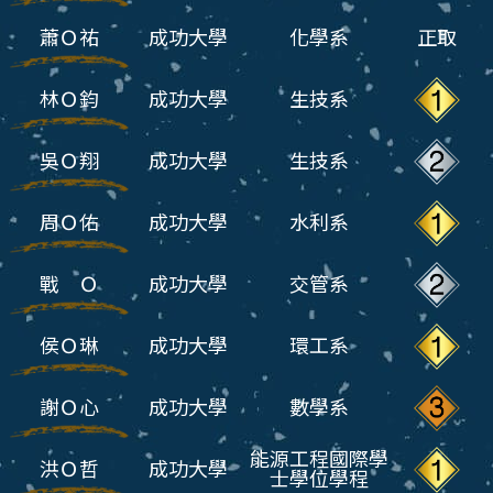
蕭Ｏ祐
成功大學
化學系
正取
林Ｏ鈞
成功大學
生技系
吳Ｏ翔
成功大學
生技系
周Ｏ佑
成功大學
水利系
戰 Ｏ
成功大學
交管系
侯Ｏ琳
成功大學
環工系
謝Ｏ心
成功大學
數學系
能源工程國際學
洪Ｏ哲
成功大學
士學位學程