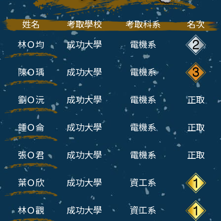
姓名
考取學校
考取科系
名次
林Ｏ均
成功大學
電機系
陳Ｏ瑀
成功大學
電機系
劉Ｏ沅
成功大學
電機系
正取
鍾Ｏ侖
成功大學
電機系
正取
張Ｏ君
成功大學
電機系
正取
葉Ｏ欣
成功大學
資工系
林Ｏ觀
成功大學
資工系