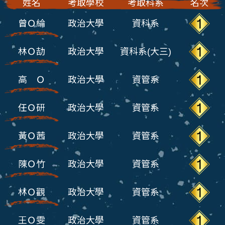
姓名
考取學校
考取科系
名次
曾Ｏ綸
政治大學
資科系
林Ｏ劼
政治大學
資科系(大三)
高 Ｏ
政治大學
資管系
任Ｏ研
政治大學
資管系
黃Ｏ茜
政治大學
資管系
陳Ｏ竹
政治大學
資管系
林Ｏ觀
政治大學
資管系
王Ｏ雯
政治大學
資管系