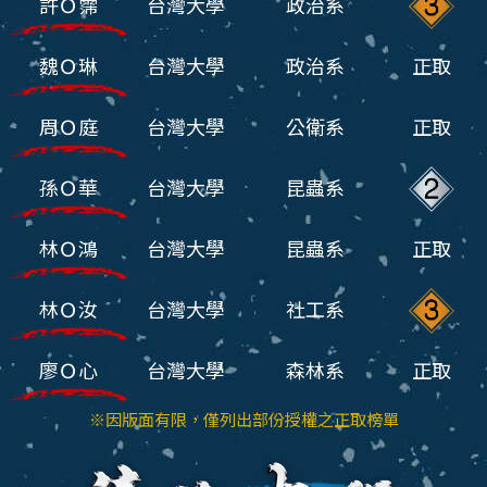
許Ｏ霈
台灣大學
政治系
魏Ｏ琳
台灣大學
政治系
正取
周Ｏ庭
台灣大學
公衛系
正取
孫Ｏ華
台灣大學
昆蟲系
林Ｏ鴻
台灣大學
昆蟲系
正取
林Ｏ汝
台灣大學
社工系
廖Ｏ心
台灣大學
森林系
正取
※因版面有限，僅列出部份授權之正取榜單