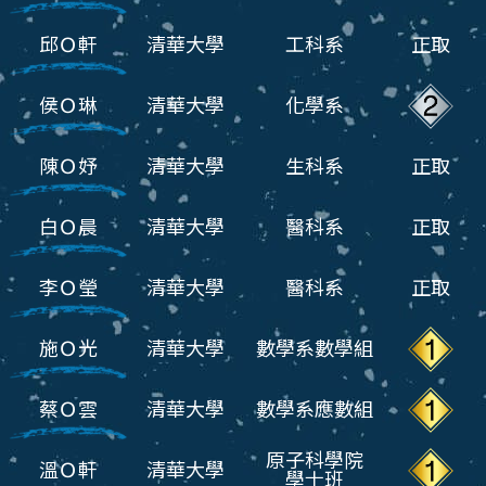
邱Ｏ軒
清華大學
工科系
正取
侯Ｏ琳
清華大學
化學系
陳Ｏ妤
清華大學
生科系
正取
白Ｏ晨
清華大學
醫科系
正取
李Ｏ瑩
清華大學
醫科系
正取
施Ｏ光
清華大學
數學系數學組
蔡Ｏ雲
清華大學
數學系應數組
原子科學院
溫Ｏ軒
清華大學
學士班