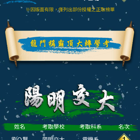
※因版面有限，僅列出部份授權之正取榜單
姓名
考取學校
考取科系
名次
劉Ｏ賢
陽明交大
電機系