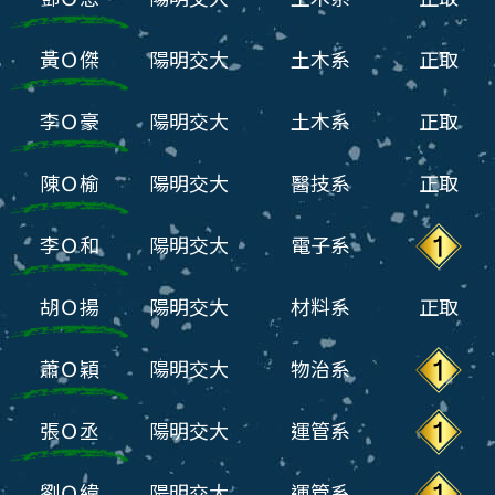
黃Ｏ傑
陽明交大
土木系
正取
李Ｏ豪
陽明交大
土木系
正取
陳Ｏ榆
陽明交大
醫技系
正取
李Ｏ和
陽明交大
電子系
胡Ｏ揚
陽明交大
材料系
正取
蕭Ｏ穎
陽明交大
物治系
張Ｏ丞
陽明交大
運管系
劉Ｏ緯
陽明交大
運管系