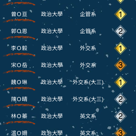
曾Ｏ亘
政治大學
企管系
郭Ｏ恩
政治大學
企管系
李Ｏ毅
政治大學
外交系
宋Ｏ岳
政治大學
外交系
魏Ｏ琳
政治大學
外交系(大三)
陳Ｏ晴
政治大學
外交系(大三)
林Ｏ蓁
政治大學
英文系
温Ｏ姍
政治大學
英文系