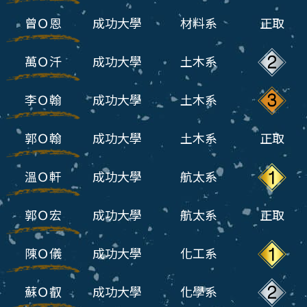
曾Ｏ恩
成功大學
材料系
正取
萬Ｏ汘
成功大學
土木系
李Ｏ翰
成功大學
土木系
郭Ｏ翰
成功大學
土木系
正取
溫Ｏ軒
成功大學
航太系
郭Ｏ宏
成功大學
航太系
正取
陳Ｏ儀
成功大學
化工系
蘇Ｏ叡
成功大學
化學系