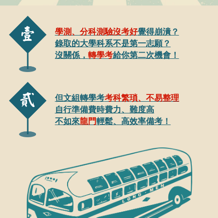
學測、分科測驗沒考好
覺得崩潰？
錄取的大學科系不是第一志願？
沒關係，
轉學考
給你第二次機會！
但文組轉學考
考科繁瑣、不易整理
自行準備費時費力、難度高
不如來
龍門
輕鬆、高效率備考！