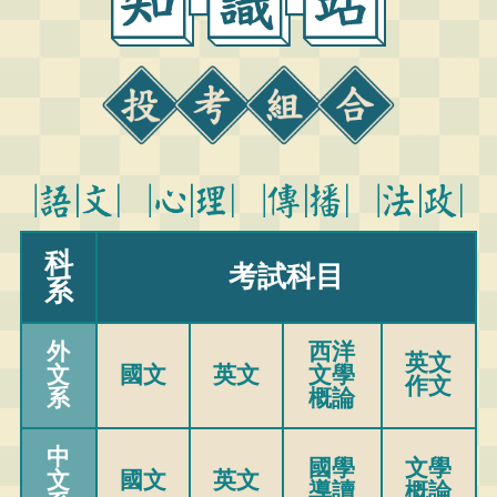
科
考試科目
系
外
西洋
英文
文
國文
英文
文學
作文
系
概論
中
國學
文學
文
國文
英文
導讀
概論