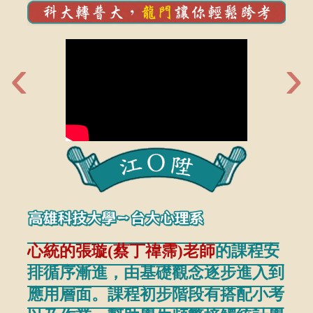
‹
›
心統的張璇(蔡丁禕霈)老師
的課程安
排循序漸進，由基礎觀念逐步進入到
我每
張
應用層面。課程初步階段有搭配小考
轉學
重