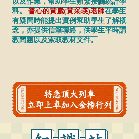
以及作業，幫助學生頻繁接觸統計學
試聽
盡
科。
普心的黃崴(黃采瑛)老師
在學生
的。
等
有疑問時能提出實例幫助學生了解概
們對
情
念，亦提供信箱聯絡，供學生平時請
有條
後
教問題以及索取教材文件。
並且
講
答。