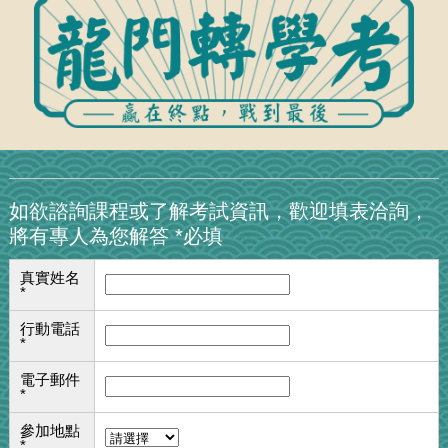
如欲諮詢課程或了解考試資訊，歡迎填表洽詢，
將有專人為您解答 *必填
真實姓名
*
行動電話
*
電子郵件
*
參加地點
*