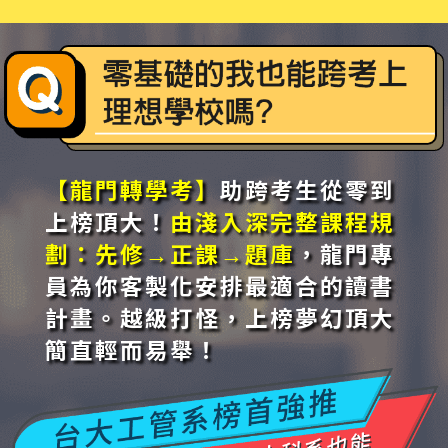
【龍門轉學考】
助跨考生從零到
上榜頂大！
由淺入深完整課程規
劃：先修→正課→題庫
，龍門專
員為你客製化安排最適合的讀書
計畫。越級打怪，上榜夢幻頂大
簡直輕而易舉！