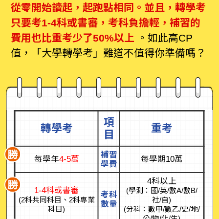
從零開始讀起，起跑點相同。並且，轉學考
只要考1-4科或書審，考科負擔輕，補習的
費用也比重考少了50%以上
。如此高CP
值，「大學轉學考」難道不值得你準備嗎？
項
轉學考
重考
目
補習
每學年
4-5萬
每學期10萬
學費
4科以上
1-4科或書審
(學測：國/英/數A/數B/
考科
(2科共同科目、2科專業
社/自)
數量
科目)
(分科：數甲/數乙/史/地/
公/物/化/生)