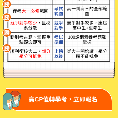
考試
高一到高三的全部範
僅考
大一必修
範圍
範圍
圍
競爭對手較少
，且校
競爭
競爭對手較多，應屆
系分散
對手
高中生+重考生
勤刷考古題、掌握重
考試
108課綱素養考題難
點觀念即可
準備
掌握
順利銜接大二，
部分
上榜
從大一開始讀，學分
學分可抵免
以後
還不能抵免
高CP值轉學考，立即報名