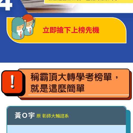
立即搶下上榜先機
黃Ｏ宇
原 彰師大輔諮系