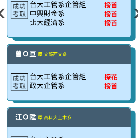
‹
台大工管系企管組
榜首
中興財金系
榜首
北大經濟系
榜首
曾Ｏ亘
原 文藻西文系
台大工管系企管組
探花
政大企管系
榜首
江Ｏ陞
原 高科大土木系