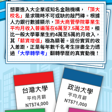
想要進入大企業或知名金融機構，
「頂大
校名」
是求職時不可或缺的敲門磚。根據
人力銀行數據顯示，
頂大商管學院畢業生
平均月收入普遍落在6萬至7.5萬之間
，相
比一般大學畢業生約4萬至5萬的月收入，
其
「薪資增值」
極為顯著。這份實質的收
入差距，正是每年數千名考生拚盡全力透
過
「大學轉學考」
翻轉學歷的真實動機！