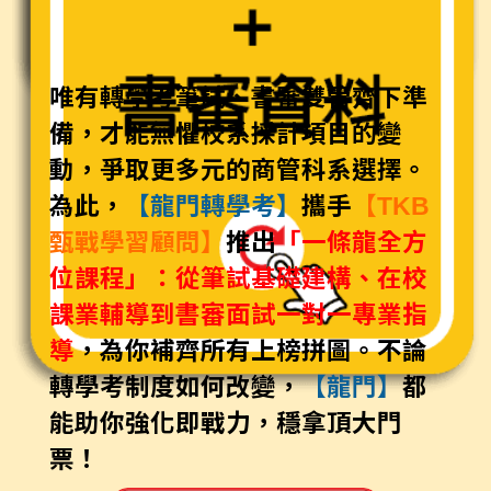
唯有轉學考筆試、書審雙管齊下準
備，才能無懼校系採計項目的變
動，爭取更多元的商管科系選擇。
為此，
【龍門轉學考】
攜手
【TKB
甄戰學習顧問】
推出
「一條龍全方
位課程」：從筆試基礎建構、在校
課業輔導到書審面試一對一專業指
導
，為你補齊所有上榜拼圖。不論
轉學考制度如何改變，
【龍門】
都
能助你強化即戰力，穩拿頂大門
票！