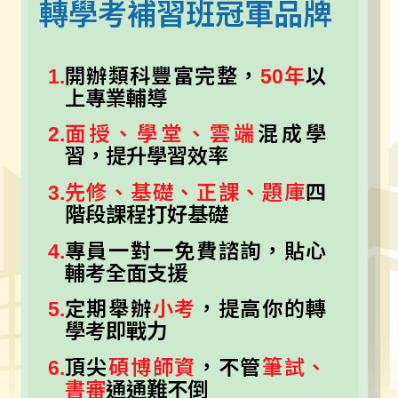
轉學考補習班冠軍品牌
1.
開辦類科豐富完整，
50年
以
上專業輔導
2.
面授、學堂、雲端
混成學
習，提升學習效率
3.
先修、基礎、正課、題庫
四
階段課程打好基礎
4.
專員一對一免費諮詢，貼心
輔考全面支援
5.
定期舉辦
小考
，提高你的轉
學考即戰力
6.
頂尖
碩博師資
，不管
筆試、
書審
通通難不倒