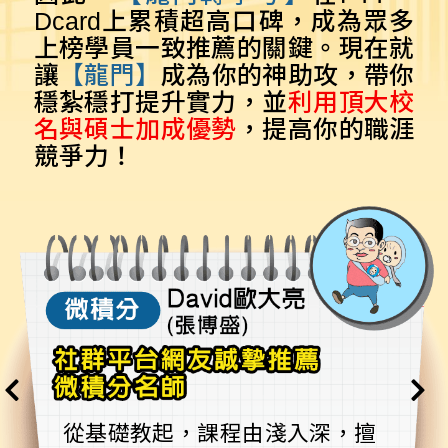
Dcard上累積超高口碑，成為眾多
上榜學員一致推薦的關鍵。現在就
讓
【龍門】
成為你的神助攻，帶你
穩紮穩打提升實力，並
利用頂大校
名與碩士加成優勢
，提高你的職涯
競爭力！
從基礎教起，課程由淺入深，擅