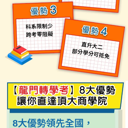
科系限制少
跨考零阻礙
直升大二
部分學分可抵免
8大優勢領先全國，