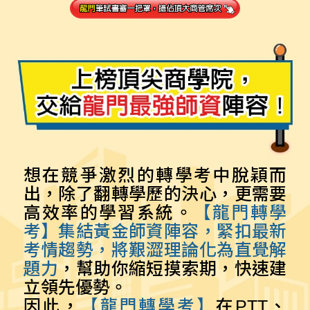
想在競爭激烈的轉學考中脫穎而
出，除了翻轉學歷的決心，更需要
高效率的學習系統。
【龍門轉學
考】集結黃金師資陣容，緊扣最新
考情趨勢，將艱澀理論化為直覺解
題力
，幫助你縮短摸索期，快速建
立領先優勢。
因此，
【龍門轉學考】
在PTT、