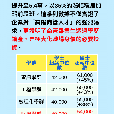
提升至5.4萬，以35%的漲幅穩居加
薪前段班。這系列數據不僅實證了
企業對「高階商管人才」的強烈渴
求，
更證明了商管畢業生透過學歷
鍍金，是極大化職場身價的必要投
資
。
學士
碩士
位
學群
起薪中位
起薪中位
數
數
61,000
資訊學群
42,000
(+45%)
60,000
工程學群
42,000
(+43%)
55,000
數理化學群
40,000
(+38%)
54,000