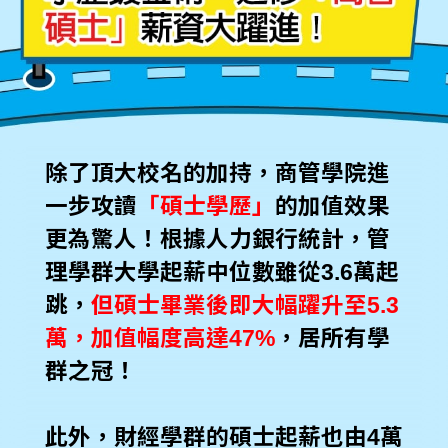
除了頂大校名的加持，商管學院進
一步攻讀
「碩士學歷」
的加值效果
更為驚人！根據人力銀行統計，管
理學群大學起薪中位數雖從3.6萬起
跳，
但碩士畢業後即大幅躍升至5.3
萬，加值幅度高達47%
，居所有學
群之冠！
此外，財經學群的碩士起薪也由4萬