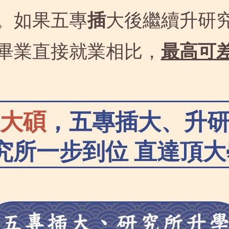
。如果五專
插
大後繼續升研
畢業直接就業相比，
最高可差
 大碩
，五專插大、升
究所一步到位
直達頂大