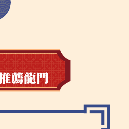
工管系企管組
榜首
工管系企管組
榜眼
工管系科管組
榜首
工管系科管組
榜眼
經濟系
榜眼
工管系
探花
經濟系
正取
日文系
正取
經濟系
正取
資工系
正取
經濟系
正取
交大資財系
榜眼
外文系
正取
會計系
榜首
外文系
正取