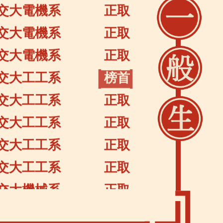
交大工工系
榜首
交大工工系
正取
交大工工系
正取
交大工工系
正取
交大工工系
正取
交大機械系
正取
交大光電系
榜首
交大光電系
正取
交大土木系
正取
交大土木系
正取