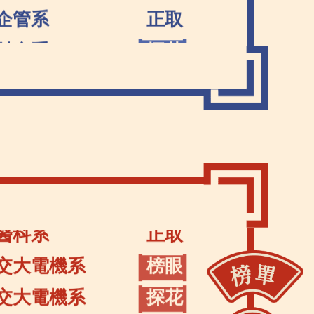
財金系
榜首
化工系
探花
經濟系
正取
工工系
榜首
材料系
榜眼
化學系
榜眼
醫科系
正取
交大電機系
榜眼
交大電機系
探花
交大電機系
正取
交大電機系
正取
交大電機系
正取