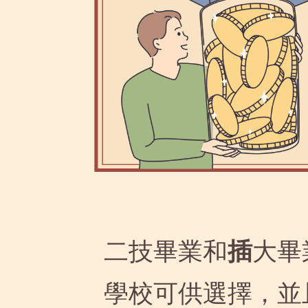
二技畢業和
插
大畢
學校可供選擇，並