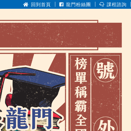
回到首頁
龍門粉絲團
課程諮詢