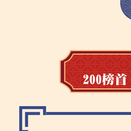
洪Ｏ倫
台大工管系
黃Ｏ宇
台大工管系
謝Ｏ佑
台大工管系
唐Ｏ楷
台大工管系
吳Ｏ冷
台大經濟系
尤Ｏ婷
台大農經系
林Ｏ鵬
台大經濟系
鄭Ｏ敏
台大外文系
藍Ｏ祥
台大經濟系
許Ｏ霈
台大政治系
黃Ｏ淳
台大經濟系
王Ｏ雯
陽明交大電
伍Ｏ凡
台大外文系
李Ｏ豪
陽明交大土
潘Ｏ允
台大外文系