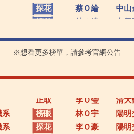
程
榜首
鍾Ｏ欣
中正
榜眼
陳Ｏ軒
清大
正取
鍾Ｏ雨
中正
正取
曾Ｏ翔
清大
大三)
正取
榜首
吳Ｏ朋
清大
正取
侯Ｏ琳
清大
※想看更多榜單，請參考官網公告
正取
李Ｏ瑩
清大
機系
榜眼
林Ｏ宇
陽明
機系
探花
李Ｏ豪
陽明
機系
正取
翁Ｏ倫
陽明
機系
正取
林Ｏ觀
陽明
機系
正取
梁Ｏ麟
陽明