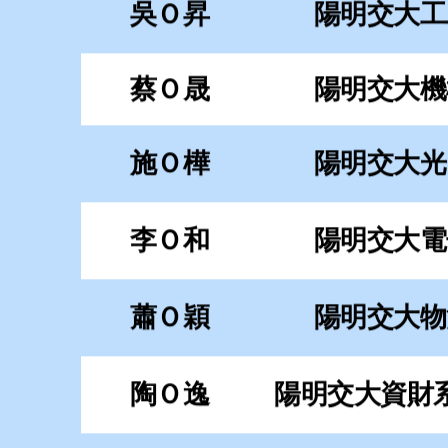
李Ｏ和
陽明交大電
蕭Ｏ穎
陽明交大物
陶Ｏ逸
陽明交大資財
鄭Ｏ豐
陽明交大資財
藍Ｏ翔
陽明交大土
張Ｏ丞
陽明交大運