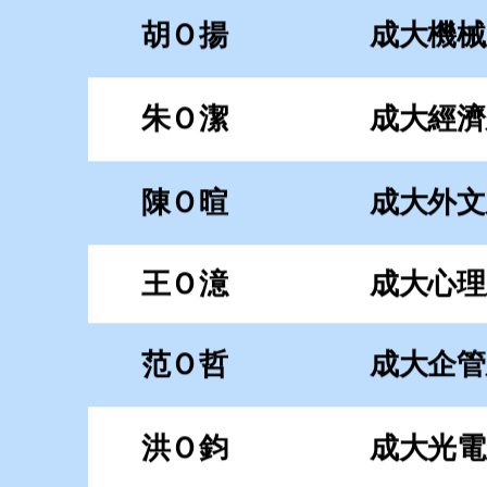
王Ｏ澺
成大心理
范Ｏ哲
成大企管
洪Ｏ鈞
成大光電
林Ｏ瑩
成大統計
林Ｏ獻
政大法律
高 Ｏ
政大資管