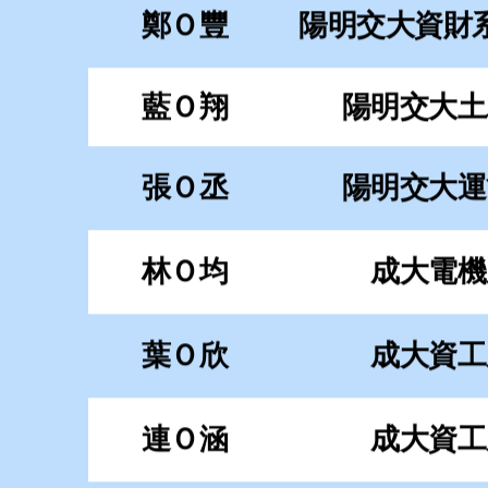
林Ｏ均
成大電機
葉Ｏ欣
成大資工
連Ｏ涵
成大資工
胡Ｏ揚
成大機械
朱Ｏ潔
成大經濟
陳Ｏ暄
成大外文