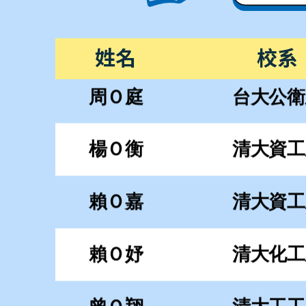
賴Ｏ嘉
清大資工
姓名
校系
賴Ｏ妤
清大化工
曾Ｏ翔
清大工工
吳Ｏ朋
清大材料
侯Ｏ琳
清大化學