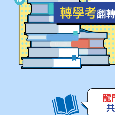
林Ｏ謙
台大機械
江Ｏ陞
台大心理
鄭Ｏ敏
台大外文
吳Ｏ嘉
台大日文
周Ｏ庭
台大公衛
楊Ｏ衡
清大資工