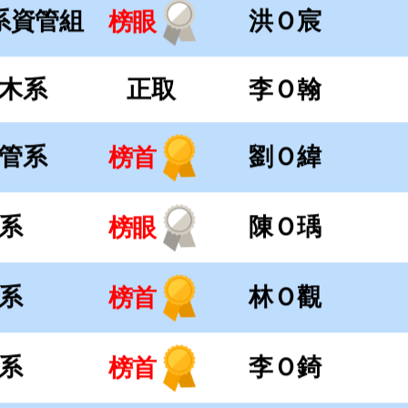
系
陳Ｏ瑀
榜眼
系
林Ｏ觀
榜首
系
李Ｏ錡
榜首
系
李Ｏ臻
榜首
系
羅Ｏ淵
榜首
系
莊Ｏ蓁
榜首