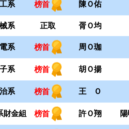
子系
胡Ｏ揚
榜首
治系
王 Ｏ
榜首
系財金組
許Ｏ翔
陽
榜首
系資管組
洪Ｏ宸
榜眼
木系
正取
李Ｏ翰
管系
劉Ｏ緯
榜首