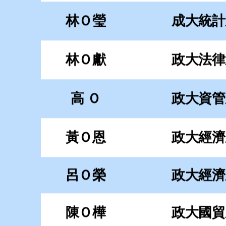
黃Ｏ恩
政大經濟
呂Ｏ榮
政大經濟
陳Ｏ樺
政大國貿
陳Ｏ靜
政大企管
林Ｏ蓁
政大英文
李Ｏ潁
政大心理