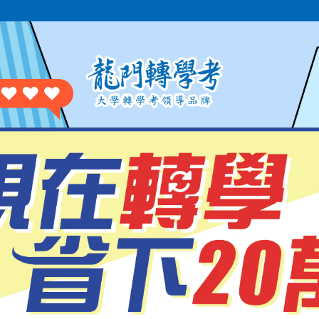
企管組
劉Ｏ楷
榜首
企管組
謝Ｏ佑
榜首
科管組
吳Ｏ冷
榜首
系
林Ｏ鵬
榜眼