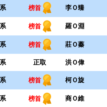
系
正取
洪Ｏ偉
系
柯Ｏ旋
榜首
系
商Ｏ維
榜首
系
楊Ｏ茹
榜首
系
曾Ｏ綸
榜首
系
任Ｏ研
榜首