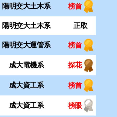
成大電機系
探花
成大資工系
榜首
成大資工系
榜眼
成大機械系
正取
成大經濟系
榜首
成大心理系
正取