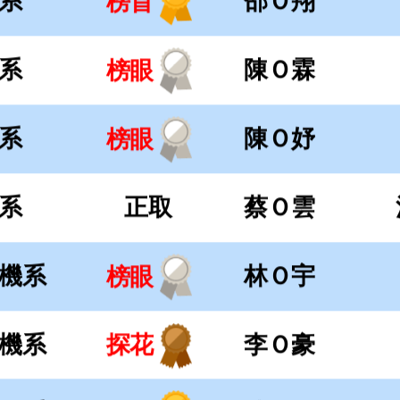
系
正取
蔡Ｏ雲
機系
林Ｏ宇
榜眼
機系
李Ｏ豪
探花
工系
陳Ｏ佑
榜首
械系
正取
胥Ｏ均
電系
周Ｏ珈
榜首