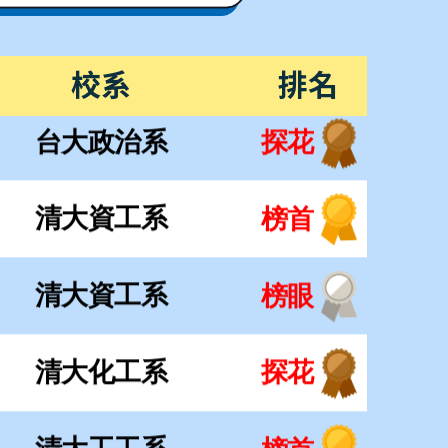
清大資工系
榜眼
校系
排名
清大化工系
探花
清大工工系
榜首
清大材料系
正取
清大生科系
正取