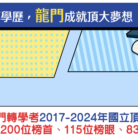
系
正取
郭Ｏ煌
系
正取
周Ｏ瑩
系
正取
吳Ｏ諠
系
正取
俞Ｏ桓
系
正取
許Ｏ霈
系
楊Ｏ慶
榜首