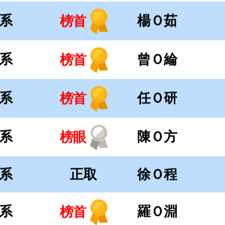
系
陳Ｏ方
榜眼
系
正取
徐Ｏ程
系
羅Ｏ淵
榜首
系
曾Ｏ亘
榜首
系
温Ｏ姍
榜眼
系
張Ｏ榆
榜首