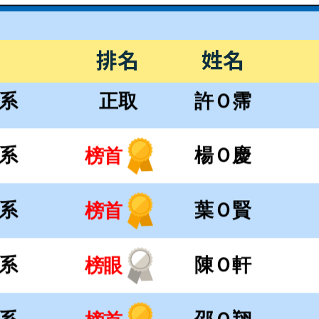
系
葉Ｏ賢
榜首
排名
姓名
系
陳Ｏ軒
榜眼
系
邵Ｏ翔
榜首
系
陳Ｏ霖
榜眼
系
陳Ｏ妤
榜眼