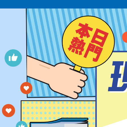
洪Ｏ倫
台大工管系
黃Ｏ宇
台大工管系
陳Ｏ方
台大工管系
李Ｏ呈
台大經濟