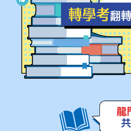
陳Ｏ方
台大工管系
李Ｏ呈
台大經濟
林Ｏ謙
台大機械
江Ｏ陞
台大心理
鄭Ｏ敏
台大外文
吳Ｏ嘉
台大日文