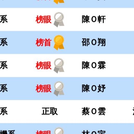
系
陳Ｏ妤
榜眼
系
正取
蔡Ｏ雲
機系
林Ｏ宇
榜眼
機系
李Ｏ豪
探花
工系
陳Ｏ佑
榜首
械系
正取
胥Ｏ均