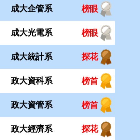
政大資科系
榜首
政大資管系
榜首
政大經濟系
探花
政大經濟系
正取
政大國貿系
榜眼
政大企管系
榜首