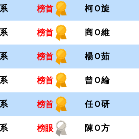
系
曾Ｏ綸
榜首
系
任Ｏ研
榜首
系
陳Ｏ方
榜眼
系
正取
徐Ｏ程
系
羅Ｏ淵
榜首
系
曾Ｏ亘
榜首