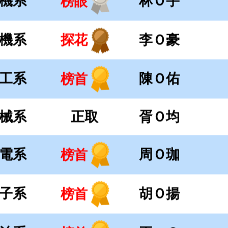
電系
周Ｏ珈
榜首
子系
胡Ｏ揚
榜首
治系
王 Ｏ
榜首
系財金組
許Ｏ翔
陽
榜首
系資管組
洪Ｏ宸
榜眼
木系
正取
李Ｏ翰