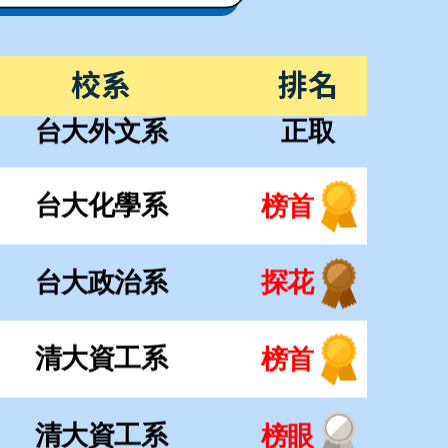
台大政治系
探花
校系
排名
清大資工系
榜首
清大資工系
榜眼
清大化工系
探花
清大工工系
榜首
清大材料系
正取