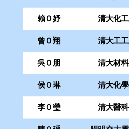
侯Ｏ琳
清大化學
李Ｏ瑩
清大醫科
陳Ｏ瑀
陽明交大電
陳Ｏ廷
陽明交大電
吳Ｏ昇
陽明交大工
蔡Ｏ晟
陽明交大機