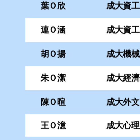
朱Ｏ潔
成大經濟
陳Ｏ暄
成大外文
王Ｏ澺
成大心理
范Ｏ哲
成大企管
洪Ｏ鈞
成大光電
林Ｏ瑩
成大統計