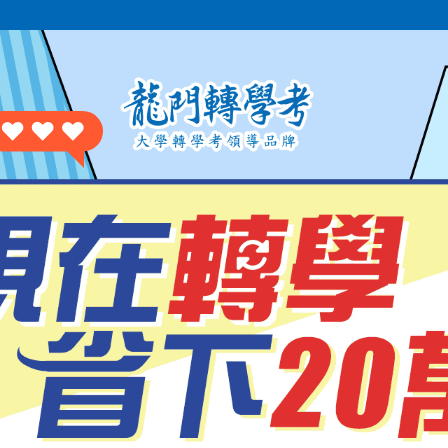
企管組
劉Ｏ楷
榜首
企管組
謝Ｏ佑
榜首