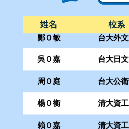
周Ｏ庭
台大公衛
姓名
校系
楊Ｏ衡
清大資工
賴Ｏ嘉
清大資工
賴Ｏ妤
清大化工
曾Ｏ翔
清大工工
吳Ｏ朋
清大材料