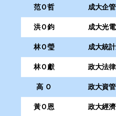
林Ｏ獻
政大法律
高 Ｏ
政大資管
黃Ｏ恩
政大經濟
呂Ｏ榮
政大經濟
陳Ｏ樺
政大國貿
陳Ｏ靜
政大企管