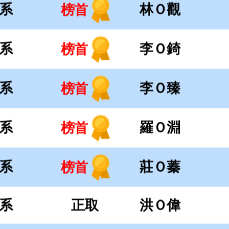
系
羅Ｏ淵
榜首
系
莊Ｏ蓁
榜首
系
正取
洪Ｏ偉
系
柯Ｏ旋
榜首
系
商Ｏ維
榜首
系
楊Ｏ茹
榜首