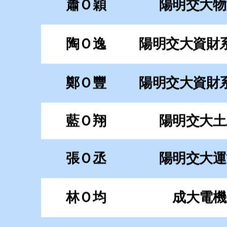
張Ｏ丞
陽明交大運
林Ｏ均
成大電機
葉Ｏ欣
成大資工
連Ｏ涵
成大資工
胡Ｏ揚
成大機械