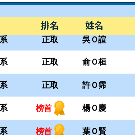
系
正取
許Ｏ霈
排名
姓名
系
楊Ｏ慶
榜首
系
葉Ｏ賢
榜首
系
陳Ｏ軒
榜眼
系
邵Ｏ翔
榜首
系
陳Ｏ霖
榜眼