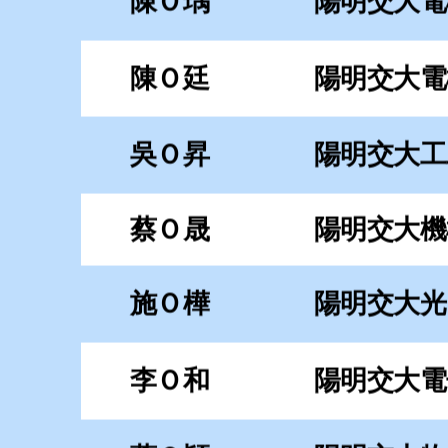
施Ｏ樺
陽明交大光
李Ｏ和
陽明交大電
蕭Ｏ穎
陽明交大物
陶Ｏ逸
陽明交大資財
鄭Ｏ豐
陽明交大資財
藍Ｏ翔
陽明交大土