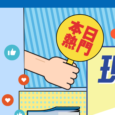
洪Ｏ倫
台大工管系
黃Ｏ宇
台大工管系