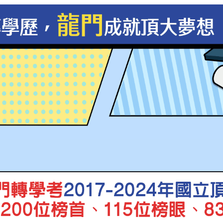
科管組
吳Ｏ冷
榜首
系
林Ｏ鵬
榜眼
系
正取
郭Ｏ煌
系
正取
周Ｏ瑩
系
正取
吳Ｏ諠
系
正取
俞Ｏ桓