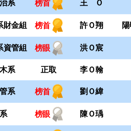
管系
劉Ｏ緯
榜首
系
陳Ｏ瑀
榜眼
系
林Ｏ觀
榜首
系
李Ｏ錡
榜首
系
李Ｏ臻
榜首