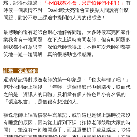
驟，記得他說過：
「不怕我教不會，只是怕你們不問！」
有
時候一個表情不對，David歐大亮還會直接點人問說有什麼
問題，對於不敢上課途中提問的人真的很感激！
最感動的還有老師會耐心地解答問題。大多時候寫完回家作
業我會有一堆問題，在下次上課時會問老師，但有時問題多
到我都不好意思問，深怕老師覺得煩，不過每次老師卻都笑
笑地一題一題講解，真的很感動也很感謝。
計概－張逸老師
還清楚記得對張逸老師的第一印象是：「也太年輕了吧！」
但計概開始上課後，「年輕」這個標籤已拋到腦後，取而代
之的是「資訊人的口吻」及相當有個人特色且小有名氣的
「張逸板書」，是個很有想法的人。
張逸老師上課習慣學生寫筆記，或許這也是我上課時從來沒
有睡意的原因，因為從上課到下課（扣掉老師鼓勵大家的時
間），筆沒有一刻離開過手，而且還要拚手速及腦速，抄得