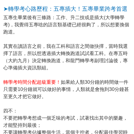
➤轉學考心路歷程：五專插大！五專畢業跨考首選
五專生畢業後有三條路：工作、升二技或是插大(大學轉學
考)，我覺得五專唸的語言類基礎已經很夠了，所以想要換個
跑道。
其實在讀語言之前，我在工科和語言之間做抉擇，當時我選
擇了語言，所以想透過插大轉換跑道試試看工科。在專五時
（大約九月）決定轉換跑道，和龍門轉學考副理討論後，專
心準備插大資訊類組。
轉學考時間分配超級重要！
如果給人類30分鐘的時間做一件
只需要10分鐘就可以做好的事情，人類就是會拖到30分鐘甚
至更久才把它做好。
四不：
不要把轉學考想成一個乏味的考試，試著找出其中的樂趣，
才能堅持到最後；
不要讓轉學考佔據整個生活，當個主控者，分配最佳學習時