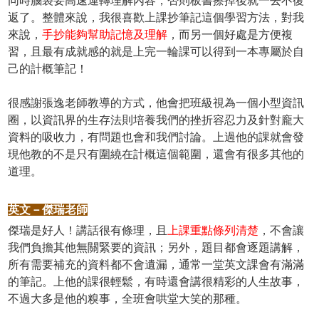
同時腦袋要高速運轉理解內容，否則板書擦掉後就一去不復
返了。整體來說，我很喜歡上課抄筆記這個學習方法，對我
來說，
手抄能夠幫助記憶及理解
，而另一個好處是方便複
習，且最有成就感的就是上完一輪課可以得到一本專屬於自
己的計概筆記！
很感謝張逸老師教導的方式，他會把班級視為一個小型資訊
圈，以資訊界的生存法則培養我們的挫折容忍力及針對龐大
資料的吸收力，有問題也會和我們討論。上過他的課就會發
現他教的不是只有圍繞在計概這個範圍，還會有很多其他的
道理。
英文－傑瑞老師
傑瑞是好人！講話很有條理，且
上課重點條列清楚
，不會讓
我們負擔其他無關緊要的資訊；另外，題目都會逐題講解，
所有需要補充的資料都不會遺漏，通常一堂英文課會有滿滿
的筆記。上他的課很輕鬆，有時還會講很精彩的人生故事，
不過大多是他的糗事，全班會哄堂大笑的那種。