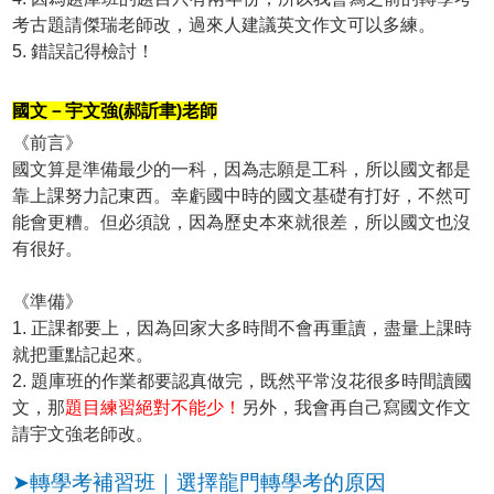
考古題請傑瑞老師改，過來人建議英文作文可以多練。
5. 錯誤記得檢討！
國文－宇文強(郝訢聿)老師
《前言》
國文算是準備最少的一科，因為志願是工科，所以國文都是
靠上課努力記東西。幸虧國中時的國文基礎有打好，不然可
能會更糟。但必須說，因為歷史本來就很差，所以國文也沒
有很好。
《準備》
1. 正課都要上，因為回家大多時間不會再重讀，盡量上課時
就把重點記起來。
2. 題庫班的作業都要認真做完，既然平常沒花很多時間讀國
文，那
題目練習絕對不能少！
另外，我會再自己寫國文作文
請宇文強老師改。
➤轉學考補習班｜選擇龍門轉學考的原因