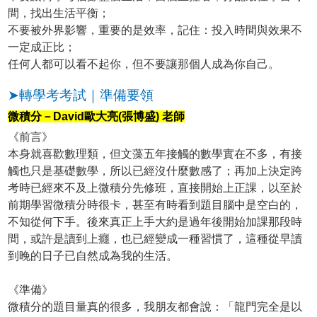
間，找出生活平衡；
不要被外界影響，重要的是效率，記住：投入時間與效果不
一定成正比；
任何人都可以看不起你，但不要讓那個人成為你自己。
➤轉學考考試｜準備要領
微積分－David歐大亮(張博盛) 老師
《前言》
本身就喜歡數理類，但文藻五年接觸的數學實在不多，有接
觸也只是基礎數學，所以已經沒什麼數感了；再加上決定跨
考時已經來不及上微積分先修班，直接開始上正課，以至於
前期學習微積分時很卡，甚至有時看到題目腦中是空白的，
不知從何下手。後來真正上手大約是過年後開始加課那段時
間，或許是讀到上癮，也已經變成一種習慣了，這種從早讀
到晚的日子已自然成為我的生活。
《準備》
微積分的題目量真的很多，我朋友都會說：「龍門完全是以