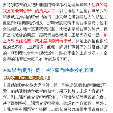
要特別感謝的人絕對非龍門轉學考柯副理莫屬啦！
他真的是
我見過最關心學生的負責人了
，以往這種大型補習班給我的
印象就是推銷的時候很熱情，繳完錢之後就隨他去的類型，
但龍門柯副理剛好相反，那時候詢問轉學補習事宜時，他不
會很施壓力地一直要我們試聽、比較各家補習班的利弊，反
而是很隨緣的態度，讓我們自己考慮，正是因為這一點，
加
上有學長姐推薦，我才選擇龍門轉學考。
開始上課後也跟想
像的差不多，上課環境、氣氛、師資和職員們的態度都超讚
的！柯副理也會每堂課都巡堂、關心學生的上課狀況⋯⋯全
台灣的補習班大概只有他會這樣了吧。
➤轉學考師資推薦｜感謝龍門轉學考的老師
微積分－David歐大亮老師
非常感謝David歐大亮老師，第一印象是這個老師很幽默可
愛，能感受到他對教學的熱忱，果不其然，上課內容很精
彩。剛上課可能會覺得很緊湊，但習慣後反而覺得很充實，
甚至回到學校上課還會覺得學校老師課程內容很鬆。另外，
上課途中有問題皆可提問，老師都會努力讓學生懂得每個步