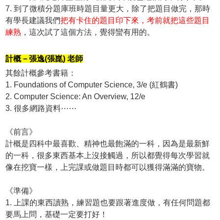
7. 到了微積分題庫班時題目量更大，除了把題目做完，那時
有學長建議我們
把有卡住的題目印下來，考前就把這些題目
練熟
，這次試了這個方法，覺得蠻有用的。
計概－張逸(張崑) 老師
其餘計概參考書籍：
1. Foundations of Computer Science, 3/e (紅鶴書)
2. Computer Science: An Overview, 12/e
3. 很多網路資料⋯⋯
《前言》
計概是四科中最喜歡、精神也最飽滿的一科，因為是最新鮮
的一科，很多東西基本上沒接觸過，所以都覺得每次學習就
像在挖寶一樣，上完課或做題目時都可以獲得滿滿的寶物。
《準備》
1. 上課的東西讀熟，練習題也要跟著進度做，有任何問題都
要馬上問，基礎一定要打好！