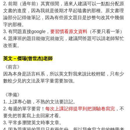
2. 前期（過年前）其實很閒，過來人建議可以一點點分配原
文書的進度，因為我就是後期才早起嗑書的那種。原文書理
論部分記得做筆記，因為有些原文題目是抄整句改其中幾個
字的那種。
3. 有問題直接google，
要習慣看原文資料
（不要只看一筆）
4. 題庫班的題目能做完就做完，建議問答題可以請老師幫忙
改答案。
英文－傑瑞(曾世杰)老師
《前言》
因為本身是語言科系，所以英文對我來說比較輕鬆，只有少
數較少見的文法及單字量需要加強。
《準備》
1. 上課專心聽，不熟的文法要註記。
2. 每週的單字要背！
每次上課記得提早到把測驗卷寫完
，不
要先把答案寫上去回家才看。
3. 平常多瀏覽英文時事文章。
4. 因為題庫班的題目只有兩年份，所以我會寫之前的轉學考