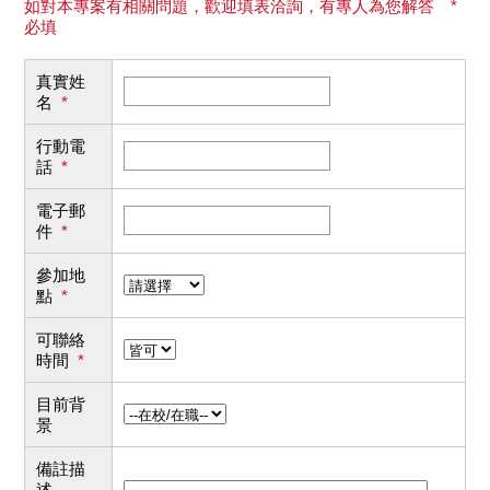
如對本專案有相關問題，歡迎填表洽詢，有專人為您解答 *
必填
真實姓
名
*
行動電
話
*
電子郵
件
*
參加地
點
*
可聯絡
時間
*
目前背
景
備註描
述