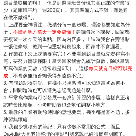
題目量取勝的啊！」但是到題庫班會發現其實正課的作業很
少（題庫班平均一週200頁）。其實準備方式不難，難是難
在做不做得到。
1. 上課要全神貫注，微積分每一個步驟、理論都要知道為什
麼，
不懂的地方當天一定要搞懂！
建議每次下課後，回家都
要複習一次今天的重點。因為內容多，上課時我會在旁邊貼
一張便條紙，教到一個重點就寫起來，回家才不會漏看。
2. 作業在下次上課前要寫完！不要看到題目量就先覺得寫不
完，要努力衝破極限！當天回家我會先統計頁數，除以當週
可寫作業的天數（通常就是6天），這樣
每天就有目標可以完
成
，不會像無頭蒼蠅覺得永遠寫不完。
3. 有問題記得註記，這樣不只複習時可以知道當初為何不
會，問問題時也可以避免忘記問題是什麼。
4. 平常寫作業時可以發展一套寫計算題的步驟，這樣真正考
試時會比較順，小考時助教也會幫忙調整小地方。
5. 助教的作業有剩餘時間的話也要寫，幾乎都是基本題，多
練習無壞處！
6. 我很少微積分的筆記，只有少數不常用的公式，而且
David歐大亮老師整理的重點對我來說已經很簡單明瞭了。