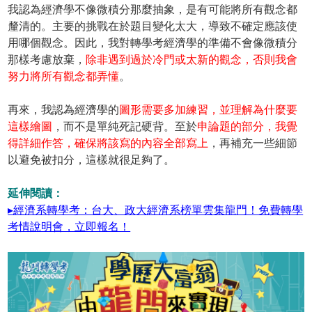
我認為經濟學不像微積分那麼抽象，是有可能將所有觀念都
釐清的。主要的挑戰在於題目變化太大，導致不確定應該使
用哪個觀念。因此，我對轉學考經濟學的準備不會像微積分
那樣考慮放棄，
除非遇到過於冷門或太新的觀念，否則我會
努力將所有觀念都弄懂
。
再來，我認為經濟學的
圖形需要多加練習，並理解為什麼要
這樣繪圖
，而不是單純死記硬背。至於
申論題的部分，我覺
得詳細作答，確保將該寫的內容全部寫上
，再補充一些細節
以避免被扣分，這樣就很足夠了。
延伸閱讀：
▸經濟系轉學考：台大、政大經濟系榜單雲集龍門！免費轉學
考情說明會，立即報名！