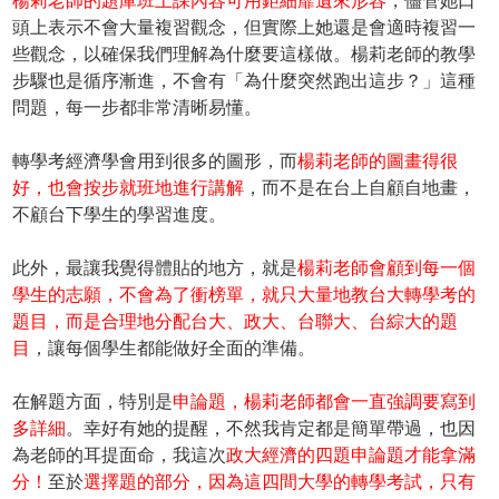
楊莉老師的題庫班上課內容可用鉅細靡遺來形容
，儘管她口
頭上表示不會大量複習觀念，但實際上她還是會適時複習一
些觀念，以確保我們理解為什麼要這樣做。楊莉老師的教學
步驟也是循序漸進，不會有「為什麼突然跑出這步？」這種
問題，每一步都非常清晰易懂。
轉學考經濟學會用到很多的圖形，而
楊莉老師的圖畫得很
好，也會按步就班地進行講解
，而不是在台上自顧自地畫，
不顧台下學生的學習進度。
此外，最讓我覺得體貼的地方，就是
楊莉老師會顧到每一個
學生的志願，不會為了衝榜單，就只大量地教台大轉學考的
題目，而是合理地分配台大、政大、台聯大、台綜大的題
目
，讓每個學生都能做好全面的準備。
在解題方面，特別是
申論題，楊莉老師都會一直強調要寫到
多詳細
。幸好有她的提醒，不然我肯定都是簡單帶過，也因
為老師的耳提面命，我這次
政大經濟的四題申論題才能拿滿
分！
至於
選擇題的部分，因為這四間大學的轉學考試，只有