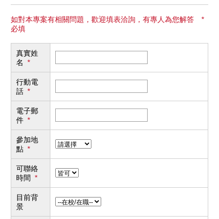
如對本專案有相關問題，歡迎填表洽詢，有專人為您解答 *
必填
真實姓
名
*
行動電
話
*
電子郵
件
*
參加地
點
*
可聯絡
時間
*
目前背
景