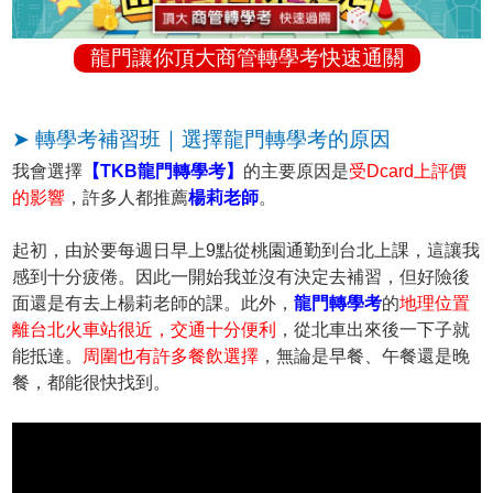
龍門讓你頂大商管轉學考快速通關
➤ 轉學考補習班｜選擇龍門轉學考的原因
我會選擇
【TKB龍門轉學考】
的主要原因是
受Dcard上評價
的影響
，許多人都推薦
楊莉老師
。
起初，由於要每週日早上9點從桃園通勤到台北上課，這讓我
感到十分疲倦。因此一開始我並沒有決定去補習，但好險後
面還是有去上楊莉老師的課。此外，
龍門轉學考
的
地理位置
離台北火車站很近，交通十分便利
，從北車出來後一下子就
能抵達。
周圍也有許多餐飲選擇
，無論是早餐、午餐還是晚
餐，都能很快找到。