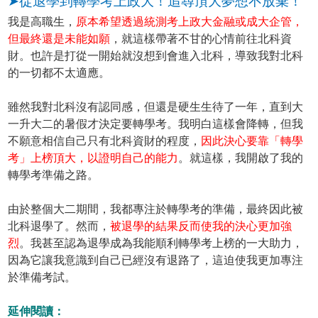
➤從退學到轉學考上政大！追尋頂大夢想不放棄！
我是高職生，
原本希望透過統測考上政大金融或成大企管，
但最終還是未能如願
，就這樣帶著不甘的心情前往北科資
財。也許是打從一開始就沒想到會進入北科，導致我對北科
的一切都不太適應。
雖然我對北科沒有認同感，但還是硬生生待了一年，直到大
一升大二的暑假才決定要轉學考。我明白這樣會降轉，但我
不願意相信自己只有北科資財的程度，
因此決心要靠「轉學
考」上榜頂大，以證明自己的能力
。就這樣，我開啟了我的
轉學考準備之路。
由於整個大二期間，我都專注於轉學考的準備，最終因此被
北科退學了。然而，
被退學的結果反而使我的決心更加強
烈
。我甚至認為退學成為我能順利轉學考上榜的一大助力，
因為它讓我意識到自己已經沒有退路了，這迫使我更加專注
於準備考試。
延伸閱讀：