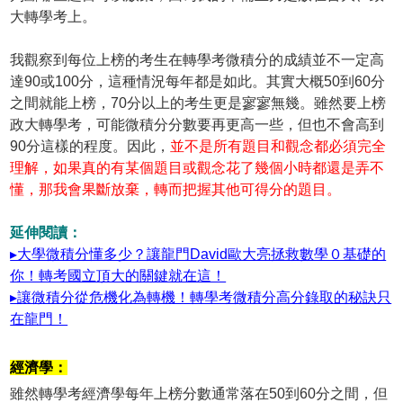
大轉學考上。
我觀察到每位上榜的考生在轉學考微積分的成績並不一定高
達90或100分，這種情況每年都是如此。其實大概50到60分
之間就能上榜，70分以上的考生更是寥寥無幾。雖然要上榜
政大轉學考，可能微積分分數要再更高一些，但也不會高到
90分這樣的程度。因此，
並不是所有題目和觀念都必須完全
理解，如果真的有某個題目或觀念花了幾個小時都還是弄不
懂，那我會果斷放棄，轉而把握其他可得分的題目。
延伸閱讀：
▸大學微積分懂多少？讓龍門David歐大亮拯救數學０基礎的
你！轉考國立頂大的關鍵就在這！
▸讓微積分從危機化為轉機！轉學考微積分高分錄取的秘訣只
在龍門！
經濟學：
雖然轉學考經濟學每年上榜分數通常落在50到60分之間，但