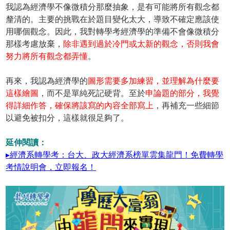
我認為經濟學不像微積分那麼抽象，是有可能將所有觀念都
釐清的。主要的挑戰在於題目變化太大，導致不確定應該使
用哪個觀念。因此，我對轉學考經濟學的準備不會像微積分
那樣考慮放棄，
除非遇到過於冷門或太新的觀念，否則我會
努力將所有觀念都弄懂
。
再來，我認為經濟學的
圖形需要多加練習，並理解為什麼要
這樣繪圖
，而不是單純死記硬背。至於
申論題的部分，我覺
得詳細作答，確保將該寫的內容全部寫上
，再補充一些細節
以避免被扣分，這樣就很足夠了。
延伸閱讀：
▸經濟系轉學考：台大、政大經濟系榜單雲集龍門！免費轉學
考情說明會，立即報名！