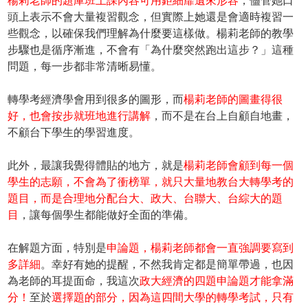
楊莉老師的題庫班上課內容可用鉅細靡遺來形容
，儘管她口
頭上表示不會大量複習觀念，但實際上她還是會適時複習一
些觀念，以確保我們理解為什麼要這樣做。楊莉老師的教學
步驟也是循序漸進，不會有「為什麼突然跑出這步？」這種
問題，每一步都非常清晰易懂。
轉學考經濟學會用到很多的圖形，而
楊莉老師的圖畫得很
好，也會按步就班地進行講解
，而不是在台上自顧自地畫，
不顧台下學生的學習進度。
此外，最讓我覺得體貼的地方，就是
楊莉老師會顧到每一個
學生的志願，不會為了衝榜單，就只大量地教台大轉學考的
題目，而是合理地分配台大、政大、台聯大、台綜大的題
目
，讓每個學生都能做好全面的準備。
在解題方面，特別是
申論題，楊莉老師都會一直強調要寫到
多詳細
。幸好有她的提醒，不然我肯定都是簡單帶過，也因
為老師的耳提面命，我這次
政大經濟的四題申論題才能拿滿
分！
至於
選擇題的部分，因為這四間大學的轉學考試，只有