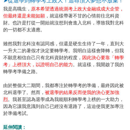
➤從退學到轉學考上政大！追尋頂大夢想不放棄！
我是高職生，
原本希望透過統測考上政大金融或成大企管，
但最終還是未能如願
，就這樣帶著不甘的心情前往北科資
財。也許是打從一開始就沒想到會進入北科，導致我對北科
的一切都不太適應。
雖然我對北科沒有認同感，但還是硬生生待了一年，直到大
一升大二的暑假才決定要轉學考。我明白這樣會降轉，但我
不願意相信自己只有北科資財的程度，
因此決心要靠「轉學
考」上榜頂大，以證明自己的能力
。就這樣，我開啟了我的
轉學考準備之路。
由於整個大二期間，我都專注於轉學考的準備，最終因此被
北科退學了。然而，
被退學的結果反而使我的決心更加強
烈
。我甚至認為退學成為我能順利轉學考上榜的一大助力，
因為它讓我意識到自己已經沒有退路了，這迫使我更加專注
於準備考試。
延伸閱讀：