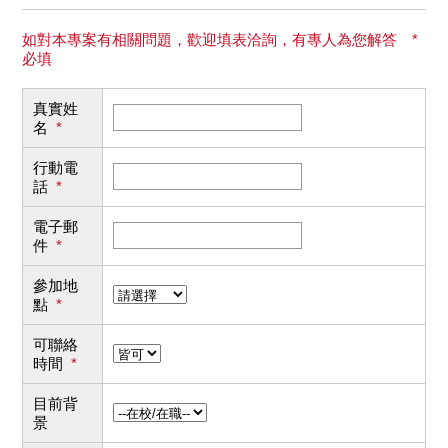
如對本專案有相關問題，歡迎填表洽詢，有專人為您解答 *
必填
真實姓
名
*
行動電
話
*
電子郵
件
*
參加地
點
*
可聯絡
時間
*
目前背
景