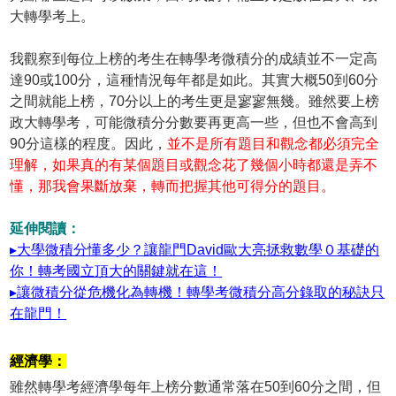
大轉學考上。
我觀察到每位上榜的考生在轉學考微積分的成績並不一定高
達90或100分，這種情況每年都是如此。其實大概50到60分
之間就能上榜，70分以上的考生更是寥寥無幾。雖然要上榜
政大轉學考，可能微積分分數要再更高一些，但也不會高到
90分這樣的程度。因此，
並不是所有題目和觀念都必須完全
理解，如果真的有某個題目或觀念花了幾個小時都還是弄不
懂，那我會果斷放棄，轉而把握其他可得分的題目。
延伸閱讀：
▸大學微積分懂多少？讓龍門David歐大亮拯救數學０基礎的
你！轉考國立頂大的關鍵就在這！
▸讓微積分從危機化為轉機！轉學考微積分高分錄取的秘訣只
在龍門！
經濟學：
雖然轉學考經濟學每年上榜分數通常落在50到60分之間，但