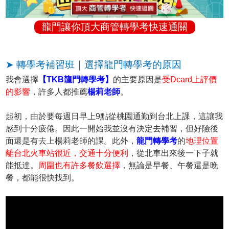
龍門讓你頂大商管轉學考快速通關
➤ 轉學考補習班｜選擇龍門轉學考的原因
我會選擇
【TKB龍門轉學考】
的主要原因是
受Dcard上評價
的影響
，許多人都推薦
楊莉老師
。
起初，由於要每週日早上9點從桃園通勤到台北上課，這讓我
感到十分疲倦。因此一開始我並沒有決定去補習，但好險後
面還是有去上楊莉老師的課。此外，
龍門轉學考
的
地理位置
離台北火車站很近，交通十分便利
，從北車出來後一下子就
能抵達。
周圍也有許多餐飲選擇
，無論是早餐、午餐還是晚
餐，都能很快找到。