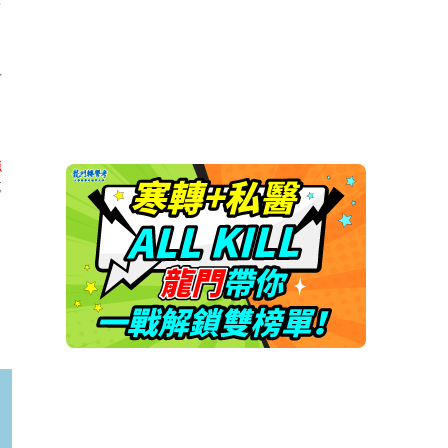
但
了
強
專