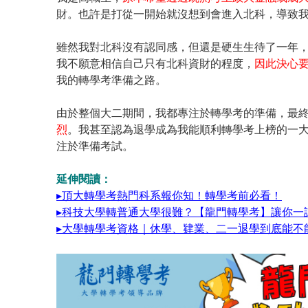
財。也許是打從一開始就沒想到會進入北科，導致
雖然我對北科沒有認同感，但還是硬生生待了一年
我不願意相信自己只有北科資財的程度，
因此決心
我的轉學考準備之路。
由於整個大二期間，我都專注於轉學考的準備，最
烈
。我甚至認為退學成為我能順利轉學考上榜的一
注於準備考試。
延伸閱讀：
▸頂大轉學考熱門科系報你知！轉學考前必看！
▸科技大學轉普通大學很難？【龍門轉學考】讓你一
▸大學轉學考資格｜休學、肄業、二一退學到底能不