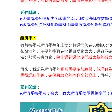
是弄不懂，那我會果斷放棄，轉而把握其他可得分
延伸閱讀：
▸大學微積分懂多少？讓龍門David歐大亮拯救數
▸讓微積分從危機化為轉機！轉學考微積分高分錄取
經濟學：
雖然轉學考經濟學每年上榜分數通常落在50到60
都釐清的。主要的挑戰在於題目變化太大，導致不
積分那樣考慮放棄，
除非遇到過於冷門或太新的觀
再來，我認為經濟學的
圖形需要多加練習，並理解
覺得詳細作答，確保將該寫的內容全部寫上
，再補
延伸閱讀：
▸經濟系轉學考：台大、政大經濟系榜單雲集龍門！