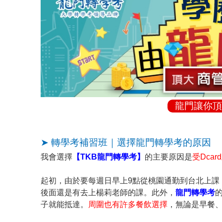
龍門讓你頂
➤ 轉學考補習班｜選擇龍門轉學考的原因
我會選擇
【TKB龍門轉學考】
的主要原因是
受Dca
起初，由於要每週日早上9點從桃園通勤到台北上課
後面還是有去上楊莉老師的課。此外，
龍門轉學考
子就能抵達。
周圍也有許多餐飲選擇
，無論是早餐