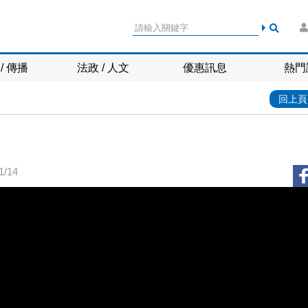
/ 傳播
法政 / 人文
優惠訊息
熱門
回上頁
/14