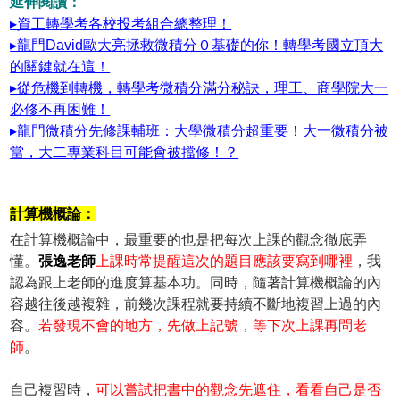
延伸閱讀：
▸資工轉學考各校投考組合總整理！
▸龍門David歐大亮拯救微積分０基礎的你！轉學考國立頂大
的關鍵就在這！
▸從危機到轉機，轉學考微積分滿分秘訣，理工、商學院大一
必修不再困難！
▸龍門微積分先修課輔班：大學微積分超重要！大一微積分被
當，大二專業科目可能會被擋修！？
計算機概論：
在計算機概論中，最重要的也是把每次上課的觀念徹底弄
懂。
張逸老師
上課時常提醒這次的題目應該要寫到哪裡
，我
認為跟上老師的進度算基本功。同時，隨著計算機概論的內
容越往後越複雜，前幾次課程就要持續不斷地複習上過的內
容。
若發現不會的地方，先做上記號，等下次上課再問老
師
。
自己複習時，
可以嘗試把書中的觀念先遮住，看看自己是否