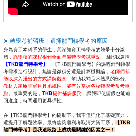
➤ 轉學考補習班｜選擇龍門轉學考的原因
身為資工本科系的學生，我深知資工轉學考的競爭十分激
烈，
靠學校的課程很難全面準備轉學考試重點
。因此我選擇
【TKB龍門轉學考】
，【TKB龍門轉學考】的課程針對轉學
考需求進行設計，無論是微積分還是計算機概論，
老師們都
能以深入淺出的方式講解觀念
，幫助我補足不熟悉的部分。
教材與題庫豐富且具系統性，能有效掌握各校轉學考常考重
點
。最重要的是，
TKB
提供補課服務
，讓我即使請假也能追
回進度，時間運用更具彈性。
在【TKB龍門轉學考】的協助下，我不僅強化了基礎實力，
還提升了解題效率。最終能夠順利考取清大資工系，
【TKB
龍門轉學考】是我這段路上成功最關鍵的因素之一！