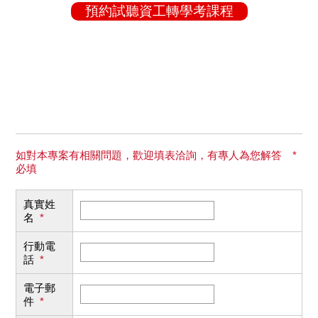
預約試聽資工轉學考課程
如對本專案有相關問題，歡迎填表洽詢，有專人為您解答 *
必填
真實姓
名
*
行動電
話
*
電子郵
件
*