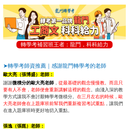
轉學考補習班王者：龍門，科科給力
➤轉學考師資推薦｜感謝龍門轉學考的老師
歐大亮（張博盛）老師：
謝謝
微積分的歐大亮老師
，
從最基礎的觀念慢慢教。而且只
要有人不會，老師便會重新講解這裡的觀念
。由淺入深的教
學方式讓我不會討厭轉學考微積分。
在三月左右的時候，歐
大亮老師會在上題庫班前幫我們重新複習考試重點
，讓我們
在進入題庫班時更好地切入重點。
張逸（張崑）老師：