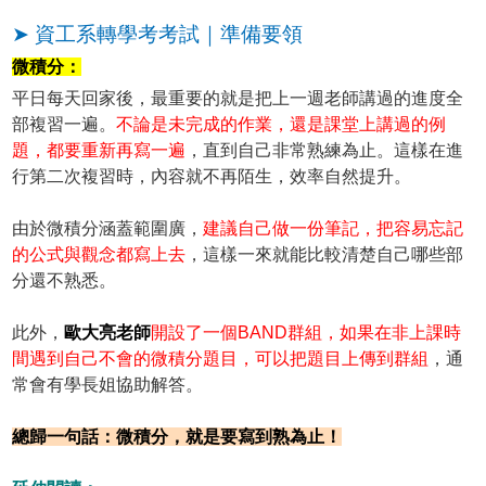
➤ 資工系轉學考考試｜準備要領
微積分：
平日每天回家後，最重要的就是把上一週老師講過的進度全
部複習一遍。
不論是未完成的作業，還是課堂上講過的例
題，都要重新再寫一遍
，直到自己非常熟練為止。這樣在進
行第二次複習時，內容就不再陌生，效率自然提升。
由於微積分涵蓋範圍廣，
建議自己做一份筆記，把容易忘記
的公式與觀念都寫上去
，這樣一來就能比較清楚自己哪些部
分還不熟悉。
此外，
歐大亮老師
開設了一個BAND群組，如果在非上課時
間遇到自己不會的微積分題目，可以把題目上傳到群組
，通
常會有學長姐協助解答。
總歸一句話：微積分，就是要寫到熟為止！