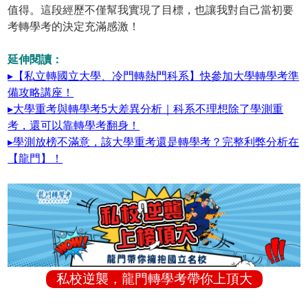
值得。這段經歷不僅幫我實現了目標，也讓我對自己當初要
考轉學考的決定充滿感激！
延伸閱讀：
▸【私立轉國立大學、冷門轉熱門科系】快參加大學轉學考準
備攻略講座！
▸大學重考與轉學考5大差異分析｜科系不理想除了學測重
考，還可以靠轉學考翻身！
▸學測放榜不滿意，該大學重考還是轉學考？完整利弊分析在
【龍門】！
私校逆襲，龍門轉學考帶你上頂大