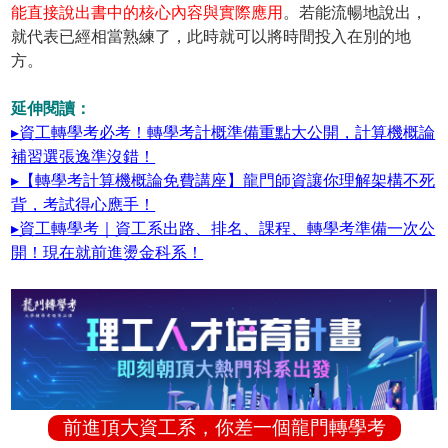
能直接說出書中的核心內容與實際應用
。若能流暢地說出，
就代表已經相當熟練了，此時就可以將時間投入在別的地
方。
延伸閱讀：
▸資工轉學考必考！轉學考計概準備重點大公開，計算機概論
補習選張逸準沒錯！
▸【轉學考計算機概論免費講座】龍門師資讓你理解架構不死
背，考試得心應手！
▸資工轉學考｜資工系出路、排名、課程、轉學考準備一次公
開！現在就前進燙金科系！
前進頂大資工系，你差一個龍門轉學考