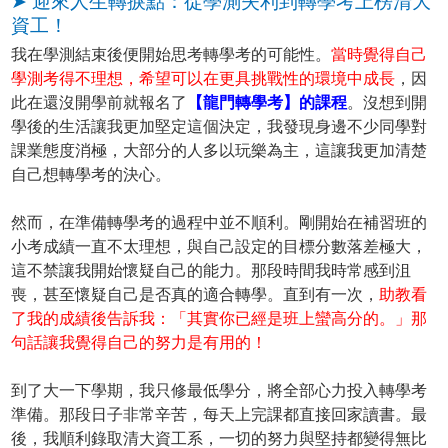
➤ 迎來人生轉捩點：從學測失利到轉學考上榜清大
資工！
我在學測結束後便開始思考轉學考的可能性。
當時覺得自己
學測考得不理想，希望可以在更具挑戰性的環境中成長
，因
此在還沒開學前就報名了
【龍門轉學考】的課程
。沒想到開
學後的生活讓我更加堅定這個決定，我發現身邊不少同學對
課業態度消極，大部分的人多以玩樂為主，這讓我更加清楚
自己想轉學考的決心。
然而，在準備轉學考的過程中並不順利。剛開始在補習班的
小考成績一直不太理想，與自己設定的目標分數落差極大，
這不禁讓我開始懷疑自己的能力。那段時間我時常感到沮
喪，甚至懷疑自己是否真的適合轉學。直到有一次，
助教看
了我的成績後告訴我：「其實你已經是班上蠻高分的。」那
句話讓我覺得自己的努力是有用的！
到了大一下學期，我只修最低學分，將全部心力投入轉學考
準備。那段日子非常辛苦，每天上完課都直接回家讀書。最
後，我順利錄取清大資工系，一切的努力與堅持都變得無比