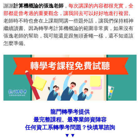
謝謝
計算機概論的張逸老師
，
每次講課的內容都很充實，全
部都是曾考過的重要觀念，讓我回去可以好好地進行複習
。
老師時不時也會在上課期間講一些題外話，讓我們保持精神
繼續讀書。因為轉學考計算機概論的範圍非常廣，如果沒有
張逸老師的幫助，我可能還是跟無頭蒼蠅一樣，還不知道該
怎麼準備。
龍門轉學考提供
最完整課程、最專業師資陣容
任何資工系轉學考問題？快填單諮詢
▼▼