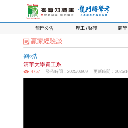
龍門公告
理工 / 醫護
商管 
贏家經驗談
劉○浩
清華大學資工系
4757
發佈時間：2025/09/09
更新時間：2025/10