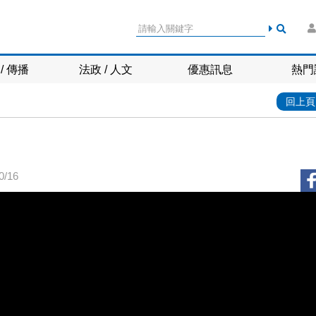
/ 傳播
法政 / 人文
優惠訊息
熱門
回上頁
/16