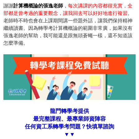
謝謝
計算機概論的張逸老師
，
每次講課的內容都很充實，全
部都是曾考過的重要觀念，讓我回去可以好好地進行複習
。
老師時不時也會在上課期間講一些題外話，讓我們保持精神
繼續讀書。因為轉學考計算機概論的範圍非常廣，如果沒有
張逸老師的幫助，我可能還是跟無頭蒼蠅一樣，還不知道該
怎麼準備。
龍門轉學考提供
最完整課程、最專業師資陣容
任何資工系轉學考問題？快填單諮詢
▼▼