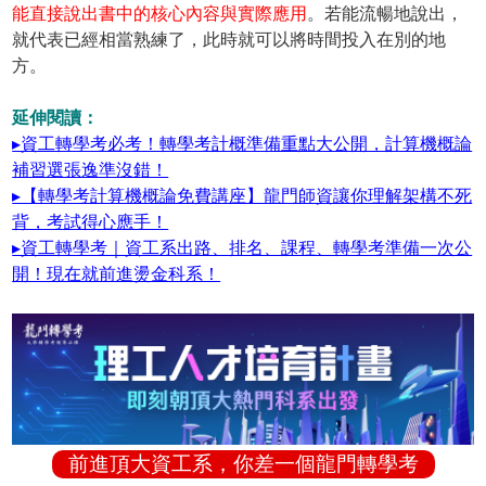
能直接說出書中的核心內容與實際應用
。若能流暢地說出，
就代表已經相當熟練了，此時就可以將時間投入在別的地
方。
延伸閱讀：
▸資工轉學考必考！轉學考計概準備重點大公開，計算機概論
補習選張逸準沒錯！
▸【轉學考計算機概論免費講座】龍門師資讓你理解架構不死
背，考試得心應手！
▸資工轉學考｜資工系出路、排名、課程、轉學考準備一次公
開！現在就前進燙金科系！
前進頂大資工系，你差一個龍門轉學考