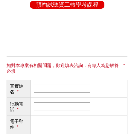
預約試聽資工轉學考課程
如對本專案有相關問題，歡迎填表洽詢，有專人為您解答 *
必填
真實姓
名
*
行動電
話
*
電子郵
件
*