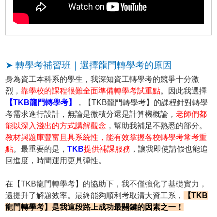
➤ 轉學考補習班｜選擇龍門轉學考的原因
身為資工本科系的學生，我深知資工轉學考的競爭十分激
烈，
靠學校的課程很難全面準備轉學考試重點
。因此我選擇
【TKB龍門轉學考】
，【TKB龍門轉學考】的課程針對轉學
考需求進行設計，無論是微積分還是計算機概論，
老師們都
能以深入淺出的方式講解觀念
，幫助我補足不熟悉的部分。
教材與題庫豐富且具系統性，能有效掌握各校轉學考常考重
點
。最重要的是，
TKB
提供補課服務
，讓我即使請假也能追
回進度，時間運用更具彈性。
在【TKB龍門轉學考】的協助下，我不僅強化了基礎實力，
還提升了解題效率。最終能夠順利考取清大資工系，
【TKB
龍門轉學考】是我這段路上成功最關鍵的因素之一！