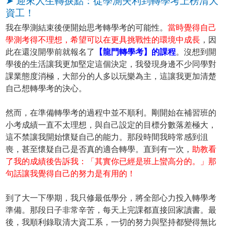
➤ 迎來人生轉捩點：從學測失利到轉學考上榜清大
資工！
我在學測結束後便開始思考轉學考的可能性。
當時覺得自己
學測考得不理想，希望可以在更具挑戰性的環境中成長
，因
此在還沒開學前就報名了
【龍門轉學考】的課程
。沒想到開
學後的生活讓我更加堅定這個決定，我發現身邊不少同學對
課業態度消極，大部分的人多以玩樂為主，這讓我更加清楚
自己想轉學考的決心。
然而，在準備轉學考的過程中並不順利。剛開始在補習班的
小考成績一直不太理想，與自己設定的目標分數落差極大，
這不禁讓我開始懷疑自己的能力。那段時間我時常感到沮
喪，甚至懷疑自己是否真的適合轉學。直到有一次，
助教看
了我的成績後告訴我：「其實你已經是班上蠻高分的。」那
句話讓我覺得自己的努力是有用的！
到了大一下學期，我只修最低學分，將全部心力投入轉學考
準備。那段日子非常辛苦，每天上完課都直接回家讀書。最
後，我順利錄取清大資工系，一切的努力與堅持都變得無比