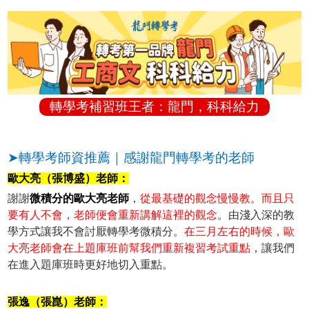
轉學考補習班王者：龍門，科科給力
➤轉學考師資推薦｜感謝龍門轉學考的老師
歐大亮（張博盛）老師：
謝謝
微積分的歐大亮老師
，
從最基礎的觀念慢慢教。而且只
要有人不會，老師便會重新講解這裡的觀念
。由淺入深的教
學方式讓我不會討厭轉學考微積分。
在三月左右的時候，歐
大亮老師會在上題庫班前幫我們重新複習考試重點
，讓我們
在進入題庫班時更好地切入重點。
張逸（張崑）老師：