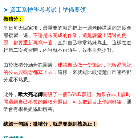
➤ 資工系轉學考考試｜準備要領
微積分：
平日每天回家後，最重要的就是把上一週老師講過的進度全
部複習一遍。
不論是未完成的作業，還是課堂上講過的例
題，都要重新再寫一遍
，直到自己非常熟練為止。這樣在進
行第二次複習時，內容就不再陌生，效率自然提升。
由於微積分涵蓋範圍廣，
建議自己做一份筆記，把容易忘記
的公式與觀念都寫上去
，這樣一來就能比較清楚自己哪些部
分還不熟悉。
此外，
歐大亮老師
開設了一個BAND群組，如果在非上課時
間遇到自己不會的微積分題目，可以把題目上傳到群組
，通
常會有學長姐協助解答。
總歸一句話：微積分，就是要寫到熟為止！