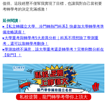
值得。這段經歷不僅幫我實現了目標，也讓我對自己當初要
考轉學考的決定充滿感激！
延伸閱讀：
▸【私立轉國立大學、冷門轉熱門科系】快參加大學轉學考準
備攻略講座！
▸大學重考與轉學考5大差異分析｜科系不理想除了學測重
考，還可以靠轉學考翻身！
▸學測放榜不滿意，該大學重考還是轉學考？完整利弊分析在
【龍門】！
私校逆襲，龍門轉學考帶你上頂大