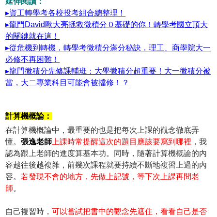
延伸閱讀：
▸資工轉學考各校投考組合總整理！
▸龍門David歐大亮拯救微積分０基礎的你！轉學考國立頂大
的關鍵就在這！
▸從危機到轉機，轉學考微積分滿分秘訣，理工、商學院大一
必修不再困難！
▸龍門微積分先修課輔班：大學微積分超重要！大一微積分被
當，大二專業科目可能會被擋修！？
計算機概論：
在計算機概論中，最重要的也是把每次上課的觀念徹底弄
懂。
張逸老師
上課時常提醒這次的題目應該要寫到哪裡
，我
認為跟上老師的進度算基本功。同時，隨著計算機概論的內
容越往後越複雜，前幾次課程就要持續不斷地複習上過的內
容。
若發現不會的地方，先做上記號，等下次上課再問老
師
。
自己複習時，
可以嘗試把書中的觀念先遮住，看看自己是否