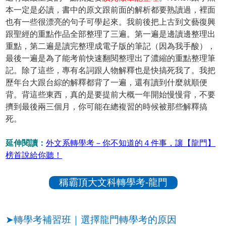
本一定是必讀，書中的原文跟前面的解析都要熟讀過，裡面
也有一些很漂亮的句子可學起來。我前後把上古到文藝復興
跟聖經的重點作品全部整理了三遍。第一遍是邊讀邊整理出
重點，第二遍是讀完整理成電子版的筆記（因為我手酸），
最後一遍是為了能考前快速翻閱整理出了濃縮的重點整理筆
記。除了這些，專有名詞跟人物解釋也是快搞死我了。我把
歷年台大跟台綜的解釋都背了一遍，還有讀到什麼就順便
背。背這些東西，真的是要提前大概一年開始慢慢背，不要
擠到最後兩三個月，你可能在總複習的時候被那些解釋搞
死。
延伸閱讀：
外文系轉學考－你不知道的４件事，讓【龍門】
榜首說給你聽！
稱霸頂大文科轉學考-龍門
➤轉學考補習班｜選擇龍門轉學考的原因