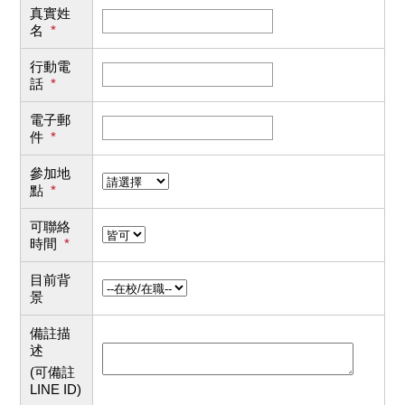
真實姓
名
*
行動電
話
*
電子郵
件
*
參加地
點
*
可聯絡
時間
*
目前背
景
備註描
述
(可備註
LINE ID)