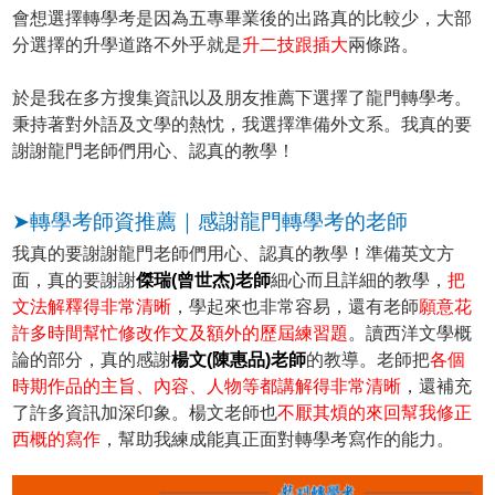
會想選擇轉學考是因為五專畢業後的出路真的比較少，大部
分選擇的升學道路不外乎就是
升二技跟插大
兩條路。
於是我在多方搜集資訊以及朋友推薦下選擇了龍門轉學考。
秉持著對外語及文學的熱忱，我選擇準備外文系。我真的要
謝謝龍門老師們用心、認真的教學！
➤轉學考師資推薦｜感謝龍門轉學考的老師
我真的要謝謝龍門老師們用心、認真的教學！準備英文方
面，真的要謝謝
傑瑞(曾世杰)老師
細心而且詳細的教學，
把
文法解釋得非常清晰
，學起來也非常容易，還有老師
願意花
許多時間幫忙修改作文及額外的歷屆練習題
。讀西洋文學概
論的部分，真的感謝
楊文(陳惠品)老師
的教導。老師把
各個
時期作品的主旨、內容、人物等都講解得非常清晰
，還補充
了許多資訊加深印象。楊文老師也
不厭其煩的來回幫我修正
西概的寫作
，幫助我練成能真正面對轉學考寫作的能力。