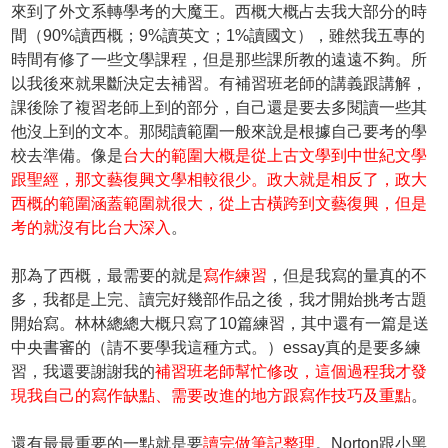
來到了外文系轉學考的大魔王。西概大概占去我大部分的時
間（90%讀西概；9%讀英文；1%讀國文），雖然我五專的
時間有修了一些文學課程，但是那些課所教的遠遠不夠。所
以我後來就果斷決定去補習。有補習班老師的講義跟講解，
課後除了複習老師上到的部分，自己還是要去多閱讀一些其
他沒上到的文本。那閱讀範圍一般來說是根據自己要考的學
校去準備。像是
台大的範圍大概是從上古文學到中世紀文學
跟聖經，那文藝復興文學相較很少。政大就是相反了，政大
西概的範圍涵蓋範圍就很大，從上古橫跨到文藝復興，但是
考的就沒有比台大深入
。
那為了西概，最需要的就是
寫作練習
，但是我寫的量真的不
多，我都是上完、讀完好幾部作品之後，我才開始挑考古題
開始寫。林林總總大概只寫了10篇練習，其中還有一篇是送
中央書審的（請不要學我這種方式。）essay真的是要多練
習，我還要謝謝我的
補習班老師幫忙修改，這個過程我才發
現我自己的寫作缺點、需要改進的地方跟寫作技巧及重點
。
還有最最重要的一點就是要
讀完做筆記整理
。Norton跟小黑