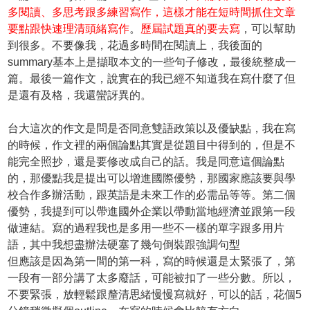
多閱讀、多思考跟多練習寫作，這樣才能在短時間抓住文章
要點跟快速理清頭緒寫作
。
歷屆試題真的要去寫
，可以幫助
到很多。不要像我，花過多時間在閱讀上，我後面的
summary基本上是擷取本文的一些句子修改，最後統整成一
篇。最後一篇作文，說實在的我已經不知道我在寫什麼了但
是還有及格，我還蠻訝異的。
台大這次的作文是問是否同意雙語政策以及優缺點，我在寫
的時候，作文裡的兩個論點其實是從題目中得到的，但是不
能完全照抄，還是要修改成自己的話。我是同意這個論點
的，那優點我是提出可以增進國際優勢，那國家應該要與學
校合作多辦活動，跟英語是未來工作的必需品等等。第二個
優勢，我提到可以帶進國外企業以帶動當地經濟並跟第一段
做連結。寫的過程我也是多用一些不一樣的單字跟多用片
語，其中我想盡辦法硬塞了幾句倒裝跟強調句型
但應該是因為第一間的第一科，寫的時候還是太緊張了，第
一段有一部分講了太多廢話，可能被扣了一些分數。所以，
不要緊張，放輕鬆跟釐清思緒慢慢寫就好，可以的話，花個5