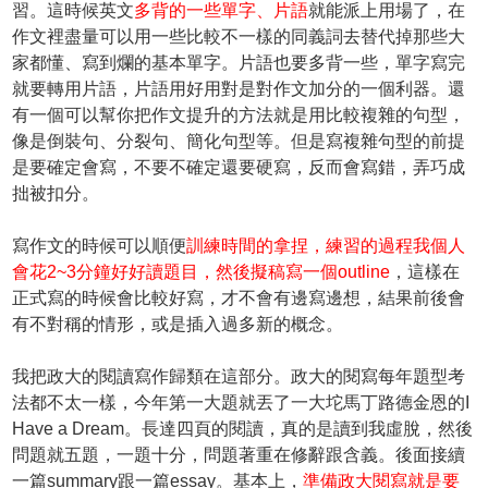
習。這時候英文
多背的一些單字、片語
就能派上用場了，在
作文裡盡量可以用一些比較不一樣的同義詞去替代掉那些大
家都懂、寫到爛的基本單字。片語也要多背一些，單字寫完
就要轉用片語，片語用好用對是對作文加分的一個利器。還
有一個可以幫你把作文提升的方法就是用比較複雜的句型，
像是倒裝句、分裂句、簡化句型等。但是寫複雜句型的前提
是要確定會寫，不要不確定還要硬寫，反而會寫錯，弄巧成
拙被扣分。
寫作文的時候可以順便
訓練時間的拿捏，練習的過程我個人
會花2~3分鐘好好讀題目，然後擬稿寫一個outline
，這樣在
正式寫的時候會比較好寫，才不會有邊寫邊想，結果前後會
有不對稱的情形，或是插入過多新的概念。
我把政大的閱讀寫作歸類在這部分。政大的閱寫每年題型考
法都不太一樣，今年第一大題就丟了一大坨馬丁路德金恩的I
Have a Dream。長達四頁的閱讀，真的是讀到我虛脫，然後
問題就五題，一題十分，問題著重在修辭跟含義。後面接續
一篇summary跟一篇essay。基本上，
準備政大閱寫就是要