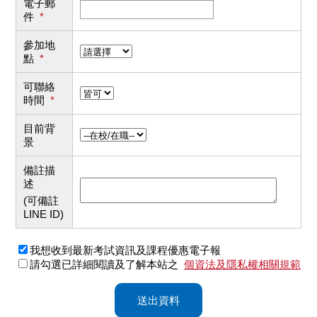
電子郵
件
*
參加地
點
*
可聯絡
時間
*
目前背
景
備註描
述
(可備註
LINE ID)
我想收到最新考試資訊及課程優惠電子報
請勾選已詳細閱讀及了解本站之
個資法及隱私權相關規範
送出資料