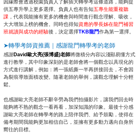
因緣際會透過校園負責人了解插大轉學考這條道路，能夠提
供五專升學上更多選擇。負責人也有告知
五專生能重複聽
課
，代表我能擁有更多的機會與時間進行觀念理解、吸收，
大大增加上榜的機會。同時也得知
資應的學長姊在龍門補習
班就讀與成功的經驗
後，決定選擇
TKB龍門
作為第一選擇。
➤轉學考師資推薦｜感謝龍門轉學考的老師
感謝
David歐大亮(張博盛)老師
將微積分內容以淺顯易懂方式
進行教學，其中印象深刻的是老師會將一個觀念以具現化的
方式進行講解，例如：將一張紙撕一半再拼接回去，不會因
為裂痕導致面積改變。隨著老師的舉例，讓觀念理解十分輕
鬆。
也感謝歐大亮老師不辭辛勞為我們拍攝影片，讓我們回去時
能夠將不熟的觀念一看再看，加深知識的印象。最後十分感
謝歐大亮老師在轉學考的路上陪伴我們、給予鼓勵，使得在
備考期間我能夠更加相信自己，並擁有更多動力邁向自身所
嚮往的目標。