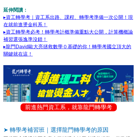
延伸閱讀：
▸資工轉學考｜資工系出路、課程、轉學考準備一次公開！現
在就前進燙金科系！
▸資工轉學考必考！轉學考計概準備重點大公開，計算機概論
補習選張逸準沒錯！
▸龍門David歐大亮拯救數學０基礎的你！轉學考國立頂大的
關鍵就在這！
前進熱門資工系，就靠龍門轉學考
➤ 轉學考補習班｜選擇龍門轉學考的原因