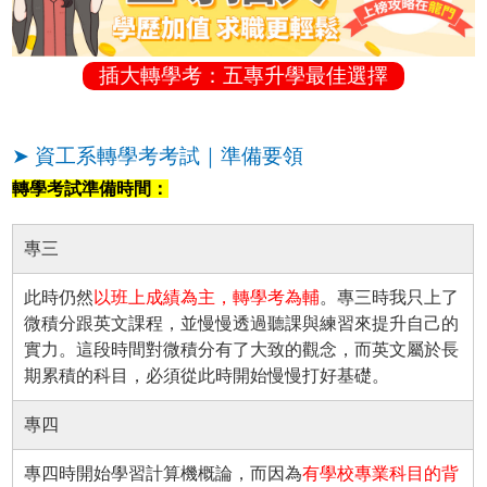
插大轉學考：五專升學最佳選擇
➤ 資工系轉學考考試｜準備要領
轉學考試準備時間：
專三
此時仍然
以班上成績為主，轉學考為輔
。專三時我只上了
微積分跟英文課程，並慢慢透過聽課與練習來提升自己的
實力。這段時間對微積分有了大致的觀念，而英文屬於長
期累積的科目，必須從此時開始慢慢打好基礎。
專四
專四時開始學習計算機概論，而因為
有學校專業科目的背