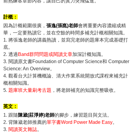
前熟練各章節內容，讓自己的實力突飛猛進。
計概：
因為計概範圍很廣，
張逸(張崑)老師
會將重要內容濃縮成精
華，一定要熟讀它，並在空餘的時間多補充計概相關知識。
1. 將張逸老師的講義熟讀，並寫完老師的題庫本完成基礎打
底。
2. 透過
Band群問問題或閱讀文章
加深計概知識。
3. 閱讀原文書Foundation of Computer Science和 Computer
Science: An Overview。
4. 觀看台大計算機概論、清大作業系統開放式課程來補充計
概相關知識。
5.
題庫班大量刷考古題
，將老師補充的知識完整吸收。
英文：
1. 跟隨
陳崴(莊淨婷)老師
的腳步，練習題目與文法。
2. 背陳崴老師推薦的
單字書Word Power Made Easy
。
3.
閱讀英文雜誌
。