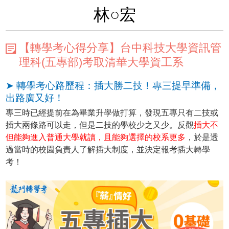
林○宏
【轉學考心得分享】台中科技大學資訊管
理科(五專部)考取清華大學資工系
➤ 轉學考心路歷程：插大勝二技！專三提早準備，
出路廣又好！
專三時已經提前在為畢業升學做打算，發現五專只有二技或
插大兩條路可以走，但是二技的學校少之又少。反觀
插大不
但能夠進入普通大學就讀，且能夠選擇的校系更多
，於是透
過當時的校園負責人了解插大制度，並決定報考插大轉學
考！