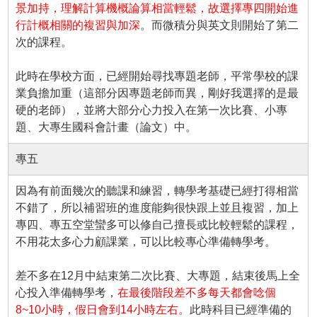
景加持，理解計算機概論算相當輕鬆，故選擇專四開始進
行計概相關的複習與加深
。而微積分與英文則開始了第二
次的課程。
此時在學校方面，已經開始尋找專題老師，平常學校的課
業負擔加重（這部分因專題老師而異，剛好我選擇的是最
硬的老師），並將大部分心力投入在第一次比賽、小專
題、大專生國科會計畫（論文）中。
專五
因為有前面幾次的聽課和練習，轉學考基礎已經打得相當
不錯了，所以補習班的進度能夠很快跟上並且複習，加上
專四、專五空堂蠻多可以修自己擅長或比較輕鬆的課程，
不用花太多心力顧課業，可以比較專心準備轉學考。
差不多在12月中結束第二次比賽、大專題，結束後馬上全
心投入準備轉學考，
在最後階段差不多每天都會唸個
8~10小時，假日會到14小時左右。
此時科目已經準備的