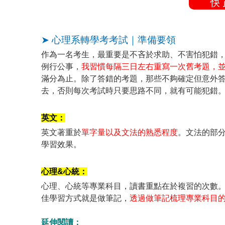
快
➤ 心理系轉學考考試｜準備要領
作為一名考生，最重要是不吝於求助、不害怕犯錯
例行公事，
我習慣每隔三日左右重寫一次舊考題，
滿分為止。除了答錯的考題，那些不夠確定但意外
去，否則每次考試時只要思路不同，就有可能犯錯
英文：
英文著重於
單字量以及文法的熟悉程度
。文法的部
學習效果。
心理&心統：
心理、心統等專業科目，讀書重點在於複習的次數
佳學習方式就是做筆記，
透過做筆記梳理專業科目
延伸閱讀：