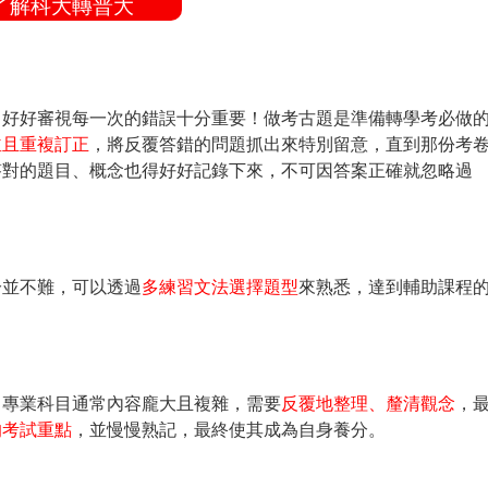
了解科大轉普大
，好好審視每一次的錯誤十分重要！做考古題是準備轉學考必做
並且重複訂正
，將反覆答錯的問題抓出來特別留意，直到那份考
答對的題目、概念也得好好記錄下來，不可因答案正確就忽略過
。
分並不難，可以透過
多練習文法選擇題型
來熟悉，達到輔助課程
。專業科目通常內容龐大且複雜，需要
反覆地整理、釐清觀念
，
的考試重點
，並慢慢熟記，最終使其成為自身養分。