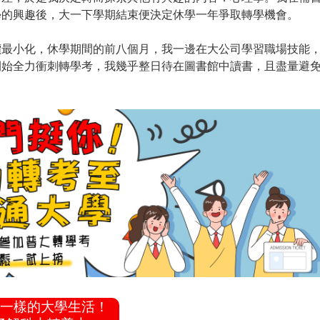
學的興趣後，大一下學期結束便決定休學一年爭取轉學機會。
價最小化，休學期間的前八個月，我一邊在大公司學習職場技能
開始全力衝刺轉學考，我幾乎整日待在圖書館中讀書，且盡量避
一樣的大學生活！