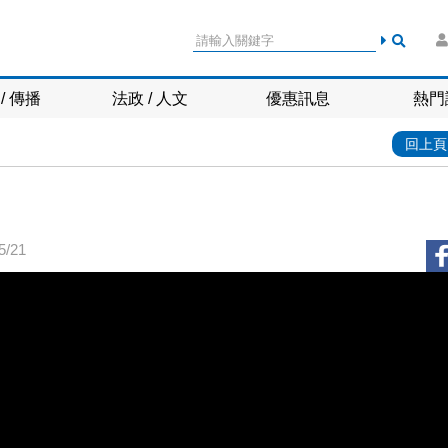
/ 傳播
法政 / 人文
優惠訊息
熱門
回上頁
/21