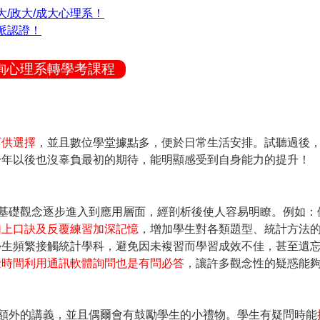
/政大/成大心理系！
派認證！
詢心理系轉學考課程
可供選擇
，並且數位學堂據點多，便於日常生活安排。試聽過後
一年以後也沒辜負最初的期待，能明顯感受到自身能力的提升！
基礎觀念逐步進入到應用層面，經剖析後使人容易明瞭。例如：
加上口訣及反覆練習加深記憶
，增加學生對各類題型、統計方法
學生頻繁接觸統計學科，避免因未複習而學習成效不佳，甚至遺
餘時間利用通訊軟體詢問也是有問必答
，讓許多觀念性的疑惑能
額外的講義，並且偶爾會有鼓勵學生的小禮物。學生有疑問時能