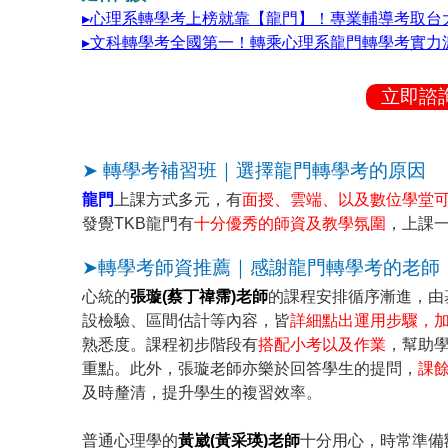
▸心理系轉學考上榜就靠【龍門】！專業輔導考取台大
▸文科轉學考全國第一！轉乘心理系龍門轉學考實力
立即諮
➤ 轉學考補習班｜選擇龍門轉學考的原因
龍門
上課方式多元，有
面授、雲端、以及數位學堂
發覺TKB龍門有
十分優秀的師資及教學氛圍
，上課
➤轉學考師資推薦｜感謝龍門轉學考的老師
心統的
張璇(蔡丁禕霈)老師
的課程安排循序漸進，由
設檢驗、區間估計等內容，皆
詳細點出運用步驟，
熟悉度。課程初步階段有
搭配小考以及作業
，幫助
重點。此外，張璇老師亦樂於回答學生的提問，
課
及時釐清，提升學生的複習效率。
普通心理學的
黃崴(黃采瑛)老師
十分用心，時常準備