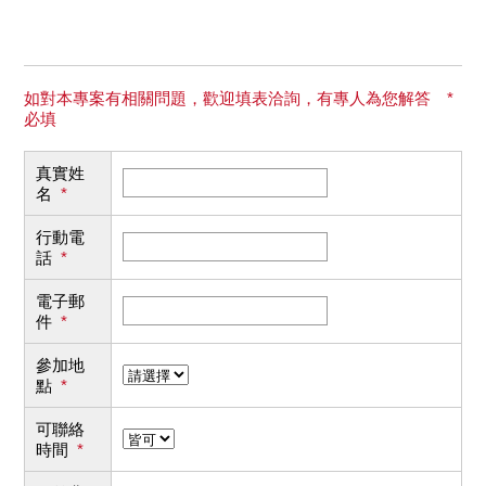
如對本專案有相關問題，歡迎填表洽詢，有專人為您解答 *
必填
真實姓
名
*
行動電
話
*
電子郵
件
*
參加地
點
*
可聯絡
時間
*