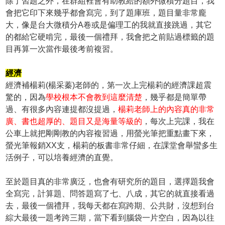
除了習題之外，在群組裡會有助教給的額外微積分題目，我
會把它印下來幾乎都會寫完，到了題庫班，題目量非常龐
大，像是台大微積分A卷或是偏理工的我就直接跳過，其它
的都給它硬啃完，最後一個禮拜，我會把之前貼過標籤的題
目再算一次當作最後考前複習。
經濟
經濟補楊莉(楊采蓁)老師的，第一次上完楊莉的經濟課超震
驚的，因為
學校根本不會教到這麼清楚
，幾乎都是簡單帶
過、有很多內容連提都沒提過，
楊莉老師上的內容真的非常
廣、書也超厚的、題目又是海量等級的
，每次上完課，我在
公車上就把剛剛教的內容複習過，用螢光筆把重點畫下來，
螢光筆報銷XX支，楊莉的板書非常仔細，在課堂會舉蠻多生
活例子，可以培養經濟的直覺。
至於題目真的非常廣泛，也會有研究所的題目，選擇題我會
全寫完，計算題、問答題寫了七、八成，其它的就直接看過
去，最後一個禮拜，我每天都在寫跨期、公共財，沒想到台
綜大最後一題考跨三期，當下看到腦袋一片空白，因為以往