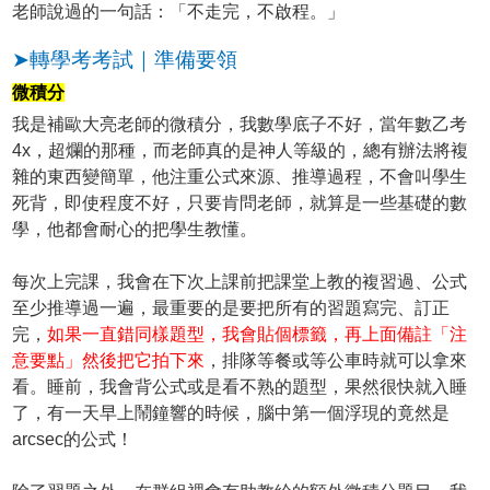
老師說過的一句話：「不走完，不啟程。」
➤轉學考考試｜準備要領
微積分
我是補歐大亮老師的微積分，我數學底子不好，當年數乙考
4x，超爛的那種，而老師真的是神人等級的，總有辦法將複
雜的東西變簡單，他注重公式來源、推導過程，不會叫學生
死背，即使程度不好，只要肯問老師，就算是一些基礎的數
學，他都會耐心的把學生教懂。
每次上完課，我會在下次上課前把課堂上教的複習過、公式
至少推導過一遍，最重要的是要把所有的習題寫完、訂正
完，
如果一直錯同樣題型，我會貼個標籤，再上面備註「注
意要點」然後把它拍下來
，排隊等餐或等公車時就可以拿來
看。睡前，我會背公式或是看不熟的題型，果然很快就入睡
了，有一天早上鬧鐘響的時候，腦中第一個浮現的竟然是
arcsec的公式！