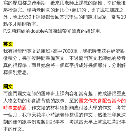
寫的歷屆都是跨兩期，後來用老師上課教的類推，幸好最後
壓秒寫完。楊莉老師真的超用心+超拚的，除了瘋狂加課之
外，晚上9:30下課後都會回答完學生的問題才回家，常常10
點多才離開教室。
P.S.莉莉給的doubleA薄荷綠螢光筆真的超好用。
英文
我有補龍門英文題庫班+高中7000單，我把時間花在經濟跟
微積分，幾乎沒時間準備英文，不過龍門英文老師她的發音
真的很標準，而且她會將一個單字拆成好幾個部分，分別解
釋個別意思。
國文
而龍門國文老師的題庫班上課內容相當有趣，教成語跟歷史
人物之類的都會講背後的故事。至於
國文作文會配合當今的
時事去猜題
，作文給的材料絕對夠應付各大學的作文，考前
一個月，我每天花半小時讀老師整理的作文，然後把印象深
刻的佳句跟事例複製到記事本，考試當天早上就瘋狂背記事
本的作文。