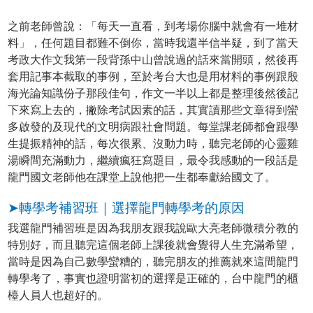
之前老師曾說：「每天一直看，到考場你腦中就會有一堆材
料」，任何題目都難不倒你，當時我還半信半疑，到了當天
考政大作文我第一段背孫中山曾說過的話來當開頭，然後再
套用記事本截取的事例，至於考台大也是用材料的事例跟殷
海光論知識份子那段佳句，作文一半以上都是整理後然後記
下來寫上去的，撇除考試因素的話，其實讀那些文章得到蠻
多啟發的及現代的文明病跟社會問題。每堂課老師都會跟學
生提振精神的話，每次很累、沒動力時，聽完老師的心靈雞
湯瞬間充滿動力，繼續瘋狂寫題目，最令我感動的一段話是
龍門國文老師他在課堂上說他把一生都奉獻給國文了。
➤轉學考補習班｜選擇龍門轉學考的原因
我選龍門補習班是因為我朋友跟我說歐大亮老師微積分教的
特別好，而且聽完這個老師上課後就會覺得人生充滿希望，
當時是因為自己數學蠻糟的，聽完朋友的推薦就來這間龍門
轉學考了，事實也證明當初的選擇是正確的，台中龍門的櫃
檯人員人也超好的。