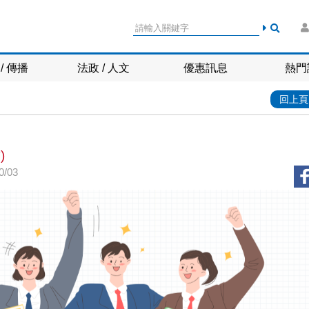
/ 傳播
法政 / 人文
優惠訊息
熱門
回上頁
)
/03