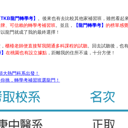
【TKB龍門轉學考】
。後來也有去比較其他家補習班，雖然看起
老牌、可信賴的轉學考補習班
。並且，
【龍門轉學考】
的榜單感
所以龍門就成了我的最終選擇！
楚，
櫃檯老師便直接幫我開通多科課程的試聽
。回去試聽後，也
考】
在桃園也有設立據點
，距離我的住所不遠，十分方便！
頂大熱門科系出發！
任你挑，轉學考補習班選龍門！