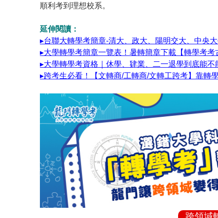
順利考到理想校系。
延伸閱讀：
▸台聯大轉學考簡章-清大、政大、陽明交大、中央大
▸大學轉學考簡章一覽表！暑轉簡章下載【轉學考考
▸大學轉學考資格｜休學、肄業、二一退學到底能不
▸跨考生必看！【文轉商/工轉商/文轉工跨考】靠轉
跨領域