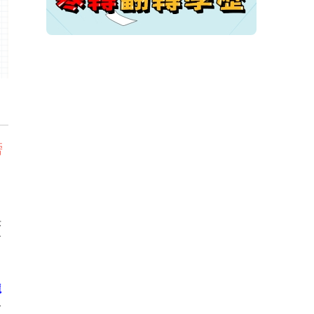
榜
決
會
龍
終