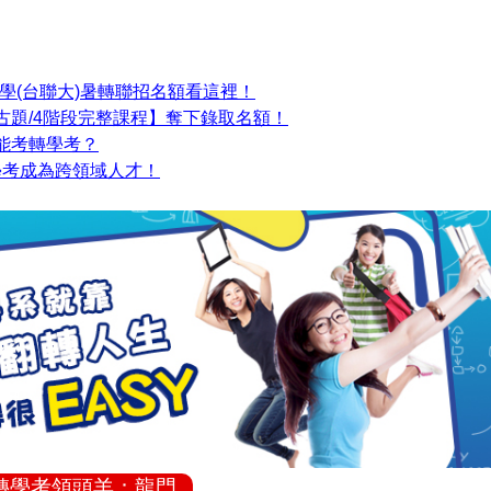
學(台聯大)暑轉聯招名額看這裡！
古題/4階段完整課程】奪下錄取名額！
能考轉學考？
學考成為跨領域人才！
轉學考領頭羊：龍門