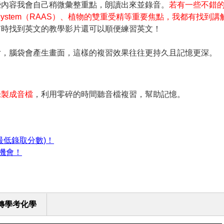
些內容我會自己稍微彙整重點，朗讀出來並錄音。
若有一些不錯
terone System（RAAS）、植物的雙重受精等重要焦點，我都有找到講
有時找到英文的教學影片還可以順便練習英文！
片，腦袋會產生畫面，這樣的複習效果往往更持久且記憶更深。
錄製成音檔
，利用零碎的時間聽音檔複習，幫助記憶。
最低錄取分數)！
機會！
轉學考化學