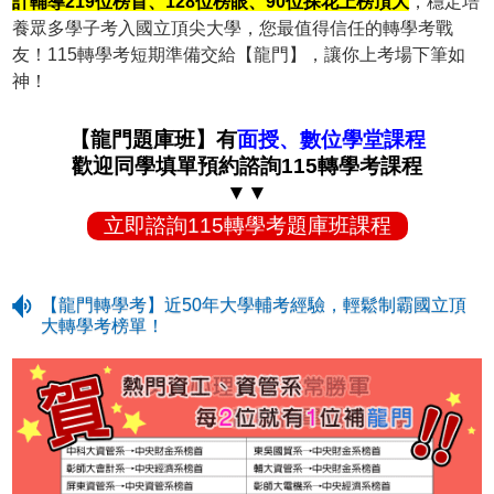
計輔導219位榜首、128位榜眼、90位探花上榜頂大
，穩定培
養眾多學子考入國立頂尖大學，您最值得信任的轉學考戰
友！115轉學考短期準備交給【龍門】，讓你上考場下筆如
神！
【龍門題庫班】有
面授、數位學堂課程
歡迎同學填單預約諮詢115轉學考課程
▼▼
立即諮詢115轉學考題庫班課程
【龍門轉學考】近50年大學輔考經驗，輕鬆制霸國立頂
大轉學考榜單！