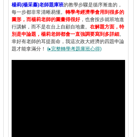
楊莉(楊采蓁)老師題庫班
的教學步驟是循序漸進的，
每一步都非常清晰易懂。
轉學考經濟學會用到很多的
圖形，而楊莉老師的圖畫得很好
，也會按步就班地進
行講解，而不是在台上自顧自地畫。
在解題方面，特
別是申論題，楊莉老師都會一直強調要寫到多詳細
。
幸好有老師的耳提面命，我這次政大經濟的四題申論
題才能拿滿分！
(▸完整轉學考題庫班心得)