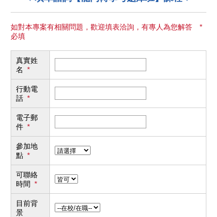
如對本專案有相關問題，歡迎填表洽詢，有專人為您解答 *
必填
真實姓
名
*
行動電
話
*
電子郵
件
*
參加地
點
*
可聯絡
時間
*
目前背
景