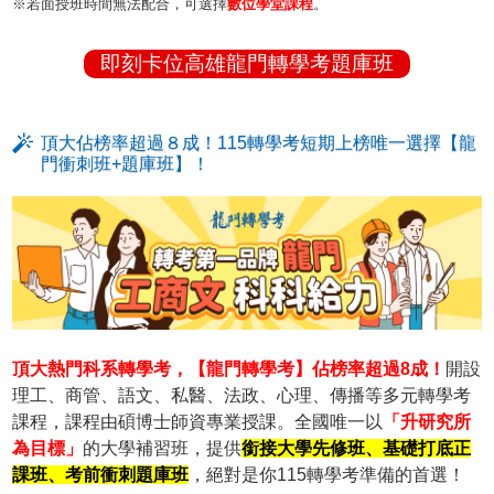
※若面授班時間無法配合，可選擇
數位學堂課程
。
即刻卡位高雄龍門轉學考題庫班
頂大佔榜率超過８成！115轉學考短期上榜唯一選擇【龍
門衝刺班+題庫班】！
頂大熱門科系轉學考，【龍門轉學考】佔榜率超過8成！
開設
理工、商管、語文、私醫、法政、心理、傳播等多元轉學考
課程，課程由碩博士師資專業授課。全國唯一以
「升研究所
為目標」
的大學補習班，提供
銜接大學先修班、基礎打底正
課班、考前衝刺題庫班
，絕對是你115轉學考準備的首選！