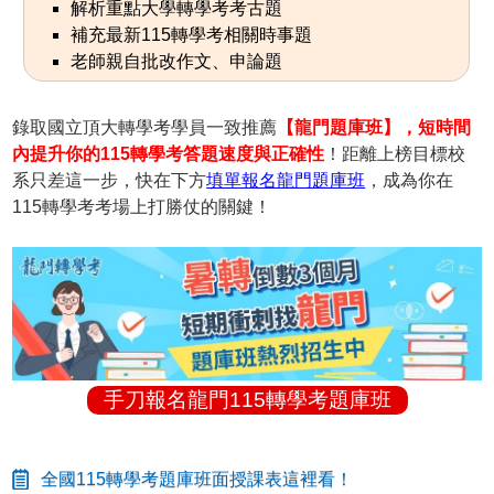
解析重點大學轉學考考古題
補充最新115轉學考相關時事題
老師親自批改作文、申論題
錄取國立頂大轉學考學員一致推薦
【龍門題庫班】，短時間
內提升你的115轉學考答題速度與正確性
！距離上榜目標校
系只差這一步，快在下方
填單報名龍門題庫班
，成為你在
115轉學考考場上打勝仗的關鍵！
手刀報名龍門115轉學考題庫班
全國115轉學考題庫班面授課表這裡看！