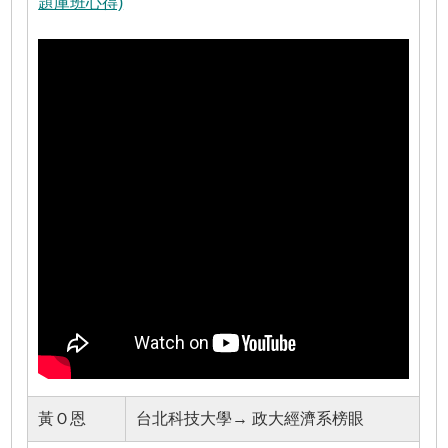
題庫班心得)
黃Ｏ恩
台北科技大學→ 政大經濟系榜眼