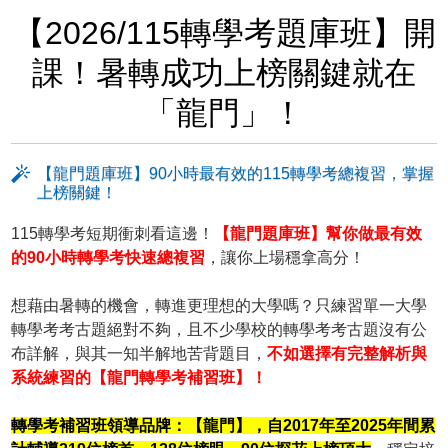
【2026/115轉學考題庫班】開
課！暑轉成功上榜關鍵就在
「龍門」！
【龍門題庫班】90小時最有效的115轉學考總複習，掌握
上榜關鍵！
115轉學考短期衝刺看這邊！
【龍門題庫班】幫你做最有效
的90小時轉學考快速總複習
，讓你上場穩拿高分！
想藉由暑轉的機會，轉進更理想的大學嗎？只練習單一大學
轉學考考古題絕對不夠，且不少學校的轉學考考古題沒有公
布詳解，與其一知半解地苦背題目，
不如選擇有完整解析與
系統練習的【龍門轉學考補習班】！
轉學考補習班領導品牌：【龍門】，自2017年至2025年間累