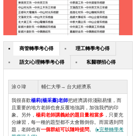
商管轉學考心得
理工轉學考心得
語文/心理轉學考心得
私醫聯招心得
涂Ｏ瑋
輔仁大學→ 台大經濟系
我很喜歡
楊莉(楊采蓁)老師
把經濟講得淺顯易懂，而
且重要的地方老師也會反覆地強調，加強我們的印
象。另外，
楊莉老師講義給的題目量相當多
，只要充
分練習，每一種的題型都不太會難倒你。而當遇到問
題，老師也有
一個群組可以隨時提問
。
(▸完整轉學考