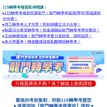
115轉學考補習延伸閱讀：
▸115轉學考補習班選龍門！龍門轉學考面授/學堂/雲端課程
任你挑！
▸理工轉學考人才培育！即刻朝國立頂大出發！
▸制霸頂大商管轉學考！快速過關由龍門轉學考帶你實現！
▸文組轉乘指南！龍門轉學考實力派師資、課程認證！
▸免大學重考！轉進醫護就靠私醫聯招轉學考！
只報題庫班不夠？速了解線上衝刺課程
最後的考前衝刺，秒殺115轉學考題型
▾ 填單諮詢【龍門轉學考題庫班】課程 ▾