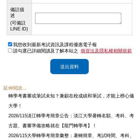
備註描
述
(可備註
LINE ID)
我想收到最新考試資訊及課程優惠電子報
請勾選已詳細閱讀及了解本站之
個資法及隱私權相關規範
送出資料
延伸閱讀…
轉學考書審或筆試未知？兼顧在校成績和筆試，才能上榜心儀
大學！
2026/115淡江轉學考簡章公告：淡江大學暑轉名額、考科、考
古題、書審準備攻略就在【龍門轉學考】！
2026/115大學轉學考簡章彙整：暑轉簡章、考試時間、考科、