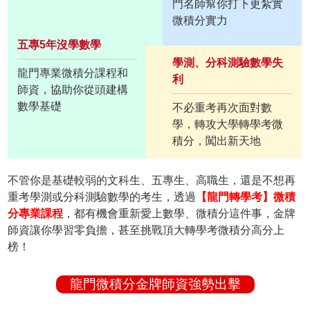
門名師幫你打下更紮實
微積分實力
五專5年沒學數學
學測、分科測驗數學失
龍門專業微積分課程和
利
師資，協助你從頭建構
數學基礎
不必重考再次面對數
學，轉攻大學轉學考微
積分，闖出新天地
不管你是基礎較弱的文科生、五專生、高職生，還是不想再
重考學測或分科測驗數學的考生，透過
【龍門轉學考】微積
分專業課程
，都有機會重新愛上數學、微積分這件事，金牌
師資讓你學習零負擔，甚至挑戰頂大轉學考微積分高分上
榜！
龍門微積分金牌師資強勢出擊