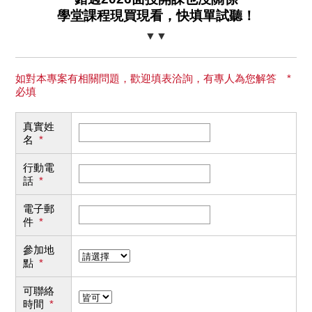
學堂課程現買現看，快填單試聽！
▼▼
如對本專案有相關問題，歡迎填表洽詢，有專人為您解答 *
必填
真實姓
名
*
行動電
話
*
電子郵
件
*
參加地
點
*
可聯絡
時間
*