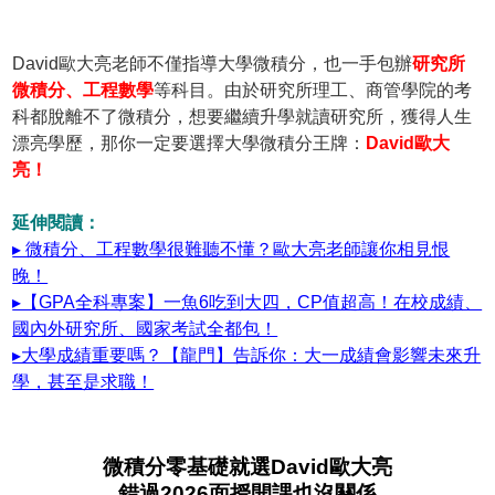
David歐大亮老師不僅指導大學微積分，也一手包辦
研究所
微積分、工程數學
等科目。由於研究所理工、商管學院的考
科都脫離不了微積分，想要繼續升學就讀研究所，獲得人生
漂亮學歷，那你一定要選擇大學微積分王牌：
David歐大
亮！
延伸閱讀：
▸ 微積分、工程數學很難聽不懂？歐大亮老師讓你相見恨
晚！
▸【GPA全科專案】一魚6吃到大四，CP值超高！在校成績、
國內外研究所、國家考試全都包！
▸大學成績重要嗎？【龍門】告訴你：大一成績會影響未來升
學，甚至是求職！
微積分零基礎就選David歐大亮
錯過2026面授開課也沒關係