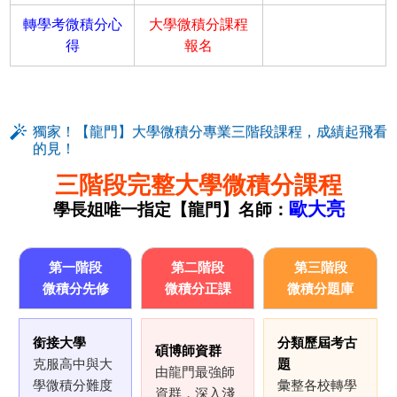
轉學考微積分心
大學微積分課程
得
報名
獨家！【龍門】大學微積分專業三階段課程，成績起飛看
的見！
三階段完整大學微積分課程
歐大亮
學長姐唯一指定【龍門】名師：
第一階段
第二階段
第三階段
微積分先修
微積分正課
微積分題庫
銜接大學
分類歷屆考古
碩博師資群
克服高中與大
題
由龍門最強師
學微積分難度
彙整各校轉學
資群，深入淺