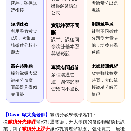
落差，確保無
考微積分出題
出拆解微積分
縫銜接
脈絡
公式
短期速效
刷題練手感
實戰練習不間
利用暑假黃金
針對不同微積
斷
6週，密集加
分題型大量演
課堂、課後同
強微積分核心
練，培養直覺
步演練基本題
觀念
反應
與變形題
贏在起跑點
老師精闢解析
專業有問必答
提前掌握大學
省去翻找答案
多種溝通管
微積分進度，
時間，大師親
道，讓你的學
開學即具備領
授微積分解題
習疑問不過夜
先優勢
捷徑
【David 歐大亮老師】
微積分教學環環相扣：
從
微積分先修課
幫你打通關節，升大學前的暑假輕鬆銜接課
業，到了
微積分正課班
讓你扎實理解觀念、強化實力，最後