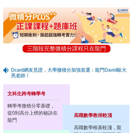
三階段完整微積分課程只在龍門
Dcard網友見證，大學微積分加強首選：龍門David歐大
亮老師！
文科生跨考轉學考
轉學考微積分零基礎，
從0到高分上榜的秘訣在
高職數學教得較淺
龍門
高職數學根基較淺，龍