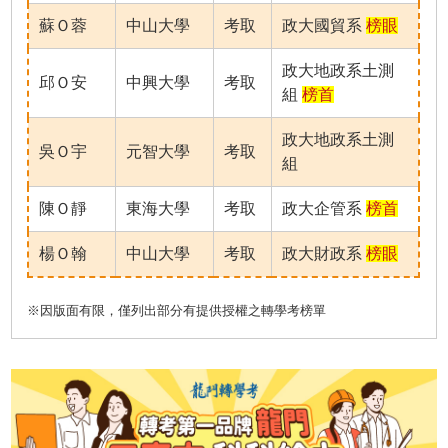
蘇Ｏ蓉
中山大學
考取
政大國貿系
榜眼
政大地政系土測
邱Ｏ安
中興大學
考取
組
榜首
政大地政系土測
吳Ｏ宇
元智大學
考取
組
陳Ｏ靜
東海大學
考取
政大企管系
榜首
楊Ｏ翰
中山大學
考取
政大財政系
榜眼
※因版面有限，僅列出部分有提供授權之轉學考榜單