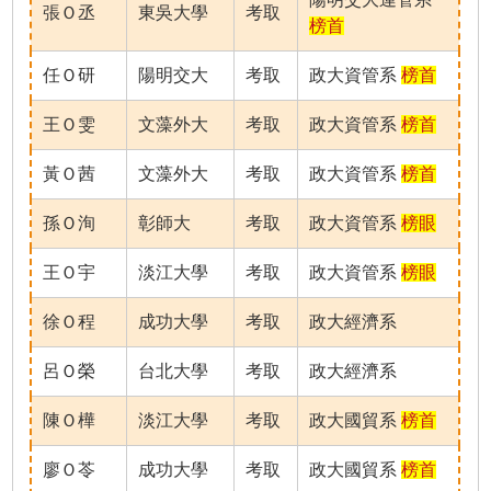
張Ｏ丞
東吳大學
考取
榜首
任Ｏ研
陽明交大
考取
政大資管系
榜首
王Ｏ雯
文藻外大
考取
政大資管系
榜首
黃Ｏ茜
文藻外大
考取
政大資管系
榜首
孫Ｏ洵
彰師大
考取
政大資管系
榜眼
王Ｏ宇
淡江大學
考取
政大資管系
榜眼
徐Ｏ程
成功大學
考取
政大經濟系
呂Ｏ榮
台北大學
考取
政大經濟系
陳Ｏ樺
淡江大學
考取
政大國貿系
榜首
廖Ｏ苓
成功大學
考取
政大國貿系
榜首