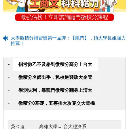
最強佔榜！立即諮詢龍門微積分課程
大學微積分補習班第一品牌：【龍門】，頂大學長姐強力
推薦！
指考數乙不及格到微積分高分上台大
微積分名師出手，私校逆襲政大企管
學測失利，靠龍門微積分翻身上清大
微積分0基礎，五專插大攻克交大電機
吳Ｏ遠
高雄大學→ 台大經濟系