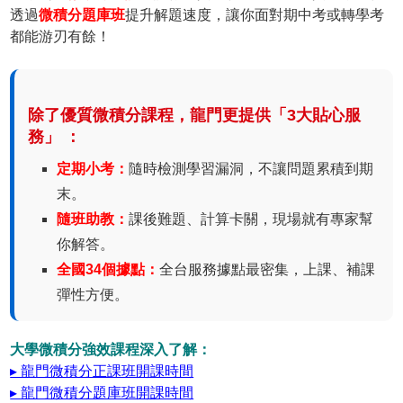
透過
微積分題庫班
提升解題速度，讓你面對期中考或轉學考
都能游刃有餘！
除了優質微積分課程，龍門更提供「3大貼心服
務」 ：
定期小考：
隨時檢測學習漏洞，不讓問題累積到期
末。
隨班助教：
課後難題、計算卡關，現場就有專家幫
你解答。
全國34個據點：
全台服務據點最密集，上課、補課
彈性方便。
大學微積分強效課程深入了解：
▸ 龍門微積分正課班開課時間
▸ 龍門微積分題庫班開課時間