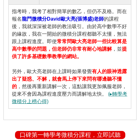
指考時，我考了相對簡單的數乙，但仍不及格。而在
報名
龍門微積分David歐大亮(張博盛)老師
的課程
後，我就深深被老師的教法吸引。由於高中數學不好
的緣故，我在一開始的微積分課程都聽不太懂，無法
跟上課程進度。即使
常常問歐大亮老師一些比較算是
高中數學的問題，但老師仍非常有耐心地講解
，並
提
供了許多基礎數學教學的網站。
另外，歐大亮老師在上課時如果發覺
有人的眼神透露
出了疑惑、不解，就會馬上停下來問有哪邊聽不懂
的
，然後再重新講解一次，這點讓我更加佩服老師，
從來不會因為課程進度壓力而講解地太快。
(▸轉學考
微積分上榜心得)
口碑第一轉學考微積分課程，立即試聽