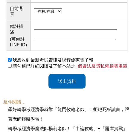
目前背
景
備註描
述
(可備註
LINE ID)
我想收到最新考試資訊及課程優惠電子報
請勾選已詳細閱讀及了解本站之
個資法及隱私權相關規範
送出資料
延伸閱讀…
學好轉學考經濟學就靠「龍門牧翰老師」！拒絕死板讀書，跟
著老師輕鬆學習！
轉學考經濟學魔法師楊莉老師！「申論攻略」+「題庫實戰」