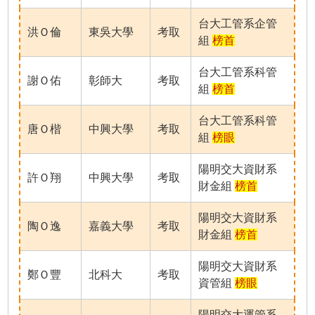
台大工管系企管
洪Ｏ倫
東吳大學
考取
組
榜首
台大工管系科管
謝Ｏ佑
彰師大
考取
組
榜首
台大工管系科管
唐Ｏ楷
中興大學
考取
組
榜眼
陽明交大資財系
許Ｏ翔
中興大學
考取
財金組
榜首
陽明交大資財系
陶Ｏ逸
嘉義大學
考取
財金組
榜首
陽明交大資財系
鄭Ｏ豐
北科大
考取
資管組
榜眼
陽明交大運管系