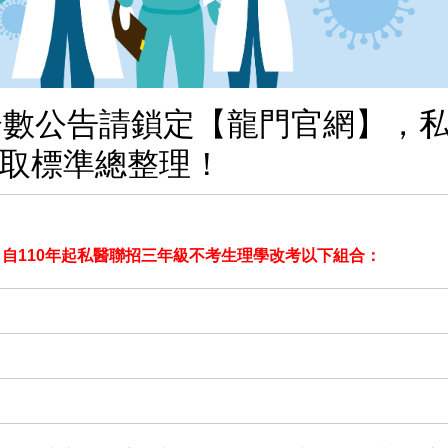
錄取分數公告請鎖定【龍門官網】，
取標準總整理！
，
自110年起私醫聯招三年級不考生理學改考以下組合：