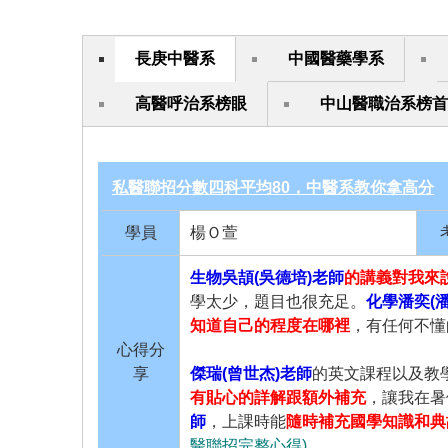
長庚中醫系
中國醫藥學系
高醫呼治系榜眼
中山醫職治系榜首
私醫聯招分數四科平均80，中醫系教你拿高分
學員
楊Ｏ萱
生物吳頡(吳德培)老師
的講義對我來
學太少，題目也很充足。
化學潘奕(
知道自己的程度在哪裡
，有任何不懂
心得分
享
傑瑞(曾世杰)老師
的英文課程以及教
有貼心的詳解跟額外補充
，讓我在暑
師
，上課時能
隨時補充國學知識和典
醫聯招完整心得)