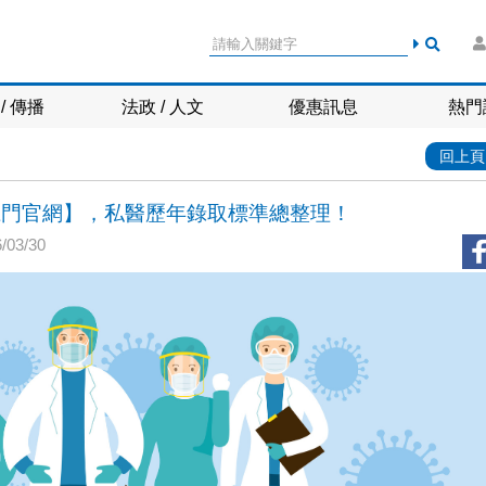
/ 傳播
法政 / 人文
優惠訊息
熱門
回上頁
【龍門官網】，私醫歷年錄取標準總整理！
03/30