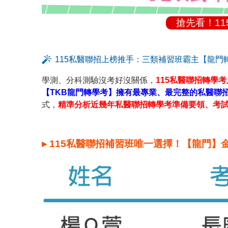
搶先看！1
115私醫聯招上榜推手：三類補習班霸主【龍門
學測、分科測驗沒考好沒關係，
115私醫聯招轉學考
【TKB龍門轉學考】擁有最專業、最完整的私醫聯
式，
精準分析近幾年私醫聯招轉學考準備要領、考
▸ 115私醫聯招補習班唯一選擇！【龍門