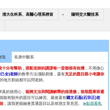
清大生科系、高醫心理系榜首
陽明交大醫技系
考取
長庚中醫系
說十分有幫助，搭配老師的講課每一堂都很有收穫
，不用擔心
潘己全)老師
的教學方法淺顯易懂，還有
充足的題目跟小考讓你
的地方群組都可以問老師。
學真的很用心，
能將文法和閱讀解釋的很透徹，後期題庫班還
假能有額外的題目可以練習。最後還有
國文石磊(石宗正)老
故
，讓我更能融會貫通題目以及猜測文章意思。
(▸點我看私